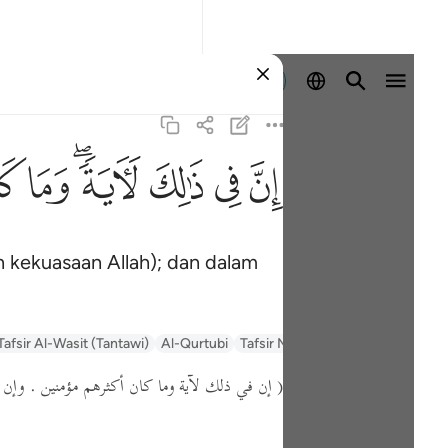
Log masuk
ﱳ
ﱴ
ﱵ
ﱶﱷ
ﱸ
ﱹ
kekuasaan Allah); dan dalam
Tafsir Al-Wasit (Tantawi)
Al-Qurtubi
Tafsir Muyassar
السعدي Al-Sa'di
إن في ذلك لآية وما كان أكثرهم مؤمنين . وإن ر )