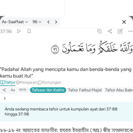
Tafsir: As-Saaffaat 37:96
As-Saaffaat
96
Log masuk
37:96
والله خلقكم وما تعملون ٩٦
ﲤ
ﲥ
ﲦ
ﲧ
ﲨ
وَٱللَّهُ خَلَقَكُمْ وَمَا تَعْمَلُونَ ٩٦
"Padahal Allah yang mencipta kamu dan benda-benda yang
kamu buat itu!"
Tafsir
Pelajaran
Renungan
বাংলা
Tafseer Ibn Kathir
Tafsir Fathul Majid
Tafsir Abu Bakr
Aa
Anda sedang membaca tafsir untuk kumpulan ayat dari 37:88
hingga 37:98
৮৮-৯৮ নং আয়াতের তাফসীর:
হযরত ইবরাহীম (আঃ) স্বীয় সম্প্রদায়কে