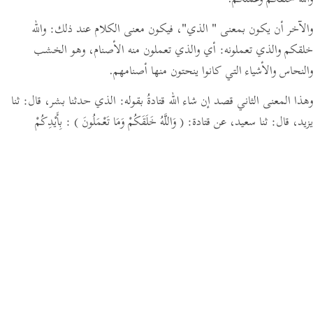
والله خلقكم وعملكم.
والآخر أن يكون بمعنى
" الذي"
،
فيكون معنى الكلام عند ذلك:
والله
خلقكم والذي تعملونه: أي والذي تعملون منه الأصنام، وهو الخشب
والنحاس والأشياء التي كانوا ينحتون منها أصنامهم.
وهذا المعنى الثاني قصد إن شاء الله قتادةُ بقوله: الذي حدثنا بشر،
قال:
ثنا
يزيد،
قال:
ثنا سعيد،
عن قتادة:
( وَاللَّهُ خَلَقَكُمْ وَمَا تَعْمَلُونَ )
: بِأَيْدِكُمْ