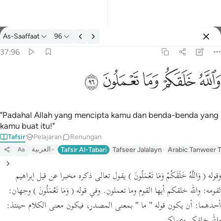
Tafsir: As-Saaffaat 37:96
As-Saaffaat
96
Log masuk
37:96
والله خلقكم وما تعملون ٩٦
ﲤ
ﲥ
ﲦ
ﲧ
ﲨ
وَٱللَّهُ خَلَقَكُمْ وَمَا تَعْمَلُونَ ٩٦
"Padahal Allah yang mencipta kamu dan benda-benda yang
kamu buat itu!"
Tafsir
Pelajaran
Renungan
العربية
Tafsir Al-Tabari
Tafseer Jalalayn
Arabic Tanweer T
Aa
وقوله
( وَاللَّهُ خَلَقَكُمْ وَمَا تَعْمَلُونَ )
يقول تعالى ذكره مخبرا عن قيل إبراهيم
لقومه: والله خلقكم أيها القوم وما تعملون. وفي قوله
( وَمَا تَعْمَلُونَ )
وجهان:
أحدهما: أن يكون قوله
" ما "
بمعنى المصدر،
فيكون معنى الكلام حينئذ: