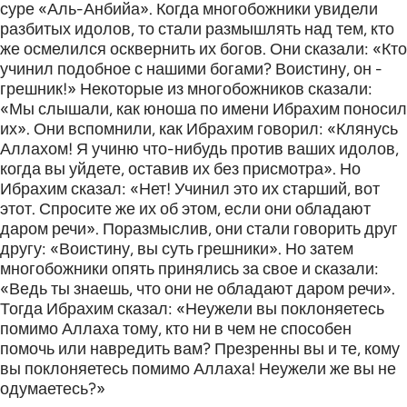
суре «Аль-Анбийа». Когда многобожники увидели
разбитых идолов, то стали размышлять над тем, кто
же осмелился осквернить их богов. Они сказали: «Кто
учинил подобное с нашими богами? Воистину, он -
грешник!» Некоторые из многобожников сказали:
«Мы слышали, как юноша по имени Ибрахим поносил
их». Они вспомнили, как Ибрахим говорил: «Клянусь
Аллахом! Я учиню что-нибудь против ваших идолов,
когда вы уйдете, оставив их без присмотра». Но
Ибрахим сказал: «Нет! Учинил это их старший, вот
этот. Спросите же их об этом, если они обладают
даром речи». Поразмыслив, они стали говорить друг
другу: «Воистину, вы суть грешники». Но затем
многобожники опять принялись за свое и сказали:
«Ведь ты знаешь, что они не обладают даром речи».
Тогда Ибрахим сказал: «Неужели вы поклоняетесь
помимо Аллаха тому, кто ни в чем не способен
помочь или навредить вам? Презренны вы и те, кому
вы поклоняетесь помимо Аллаха! Неужели же вы не
одумаетесь?»