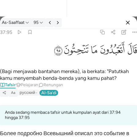
Tafsir: As-Saaffaat 37:95
As-Saaffaat
95
Log masuk
37:95
قال اتعبدون ما تنحتون ٩٥
ﲟ
ﲠ
ﲡ
ﲢ
ﲣ
قَالَ أَتَعْبُدُونَ مَا تَنْحِتُونَ ٩٥
(Bagi menjawab bantahan mereka), ia berkata: "Patutkah
kamu menyembah benda-benda yang kamu pahat?
Tafsir
Pelajaran
Renungan
русский
Al-Sa'di
Aa
Anda sedang membaca tafsir untuk kumpulan ayat dari 37:94
hingga 37:95
Более подробно Всевышний описал это событие в