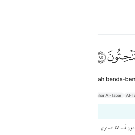
Bahasa
Log masuk
h
ﲣ
ia berkata: "Patutkah kamu menyembah benda-be
ف
is
yn
Arabic Tanweer Tafseer
Tafseer Al-Baghawi
Tafsir Al-Tabari
Al-T
esia
dari 37:95 hingga 37:96
no
بدون أصنامًا تنحتونها أنتم، وتصنعونها بأيديكم، وتتركون عبادة ربكم الذي خ