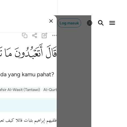
Log masuk
ﲟ
ﲠ
ﲡ
ﲢ
nda yang kamu pahat?
afsir Al-Wasit (Tantawi)
Al-Qurtubi
Tafsir Ibn Kathir
السعدي Al-Sa'di
فلقيهم إبراهيم بثبات قائلا كيف تع