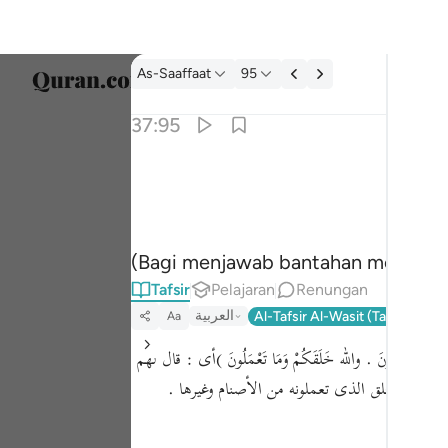
Tafsir: As-Saaffaat 37:95
As-Saaffaat
95
Pilih 
37:95
Englis
قال اتعبدون ما تنحتون ٩٥
العربية
قَالَ أَتَعْبُدُونَ مَا تَنْحِتُونَ ٩٥
বাংলা
(Bagi menjawab bantahan mereka),
ارسی
Tafsir
Pelajaran
Renungan
França
العربية
Al-Tafsir Al-Wasit (Tantawi)
T
Aa
Indon
ْحِتُونَ . والله خَلَقَكُمْ وَمَا تَعْمَلُونَ )أى : قال لهم
Italia
لذى خلقكم وخلق الذى تعملونه من الأصنام وغيرها
Dutch