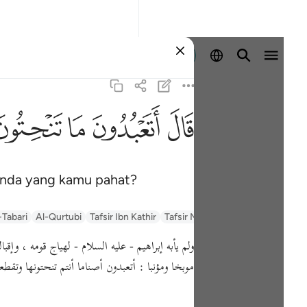
Log masuk
ﲟ
ﲠ
ﲡ
ﲢ
enda yang kamu pahat?
-Tabari
Al-Qurtubi
Tafsir Ibn Kathir
Tafsir Muyassar
السعدي Al-Sa'di
ولم يأبه إبراهيم - عليه السلام - لهياج قومه ، وإقبالهم 
موبخا ومؤنبا : أتعبدون أصناما أنتم تنحتونها  .