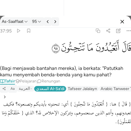
Tafsir: As-Saaffaat 37:95
As-Saaffaat
95
Log masuk
37:95
قال اتعبدون ما تنحتون ٩٥
ﲟ
ﲠ
ﲡ
ﲢ
ﲣ
قَالَ أَتَعْبُدُونَ مَا تَنْحِتُونَ ٩٥
(Bagi menjawab bantahan mereka), ia berkata: "Patutkah
kamu menyembah benda-benda yang kamu pahat?
Tafsir
Pelajaran
Renungan
العربية
السعدي Al-Sa'di
Tafseer Jalalayn
Arabic Tanweer 
Aa
{ قَالَ }
هنا:
{ أَتَعْبُدُونَ مَا تَنْحِتُونَ }
أي: تنحتونه بأيديكم وتصنعونه؟ فكيف
تعبدونهم، وأنتم الذين صنعتموهم، وتتركون الإخلاص للّه؟ الذي
{ خَلَقَكُمْ وَمَا
.
تَعْمَلُونَ}