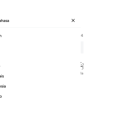
Bahasa
Log masuk
Halaman
404
Juz
21
/
Hizb
41
h
a Romawi
ف
Dengan Nama Allah Yang Maha Pengasih lagi Maha Penyayang
is
esia
no