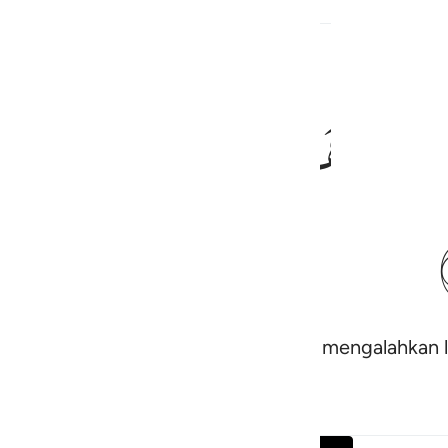
ﲣ
ﲤ
ﲥ
ﲦ
mereka sesudah kekalahannya itu akan mengalahkan 