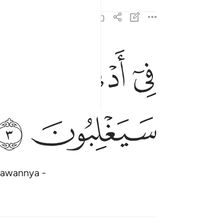
ﲠ
ﲡ
ﲢ
في ادنى الارض وهم من بعد غلبهم سيغلبون ٣
فِىٓ أَدْنَى ٱلْأَرْضِ وَهُم مِّنۢ بَعْدِ غَلَبِهِمْ سَيَغْلِبُونَ ٣
ﲧ
ﲨ
lawannya -