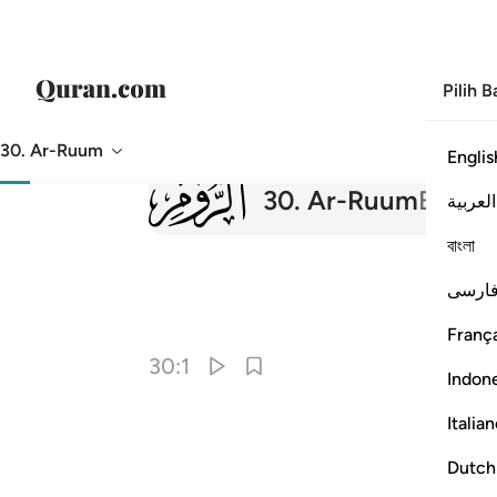
Pilih 
30. Ar-Ruum
Englis
030
30
.
Ar-Ruum
Bangs
العربية
বাংলা
ارسی
França
30:1
Indon
Italia
Dutch