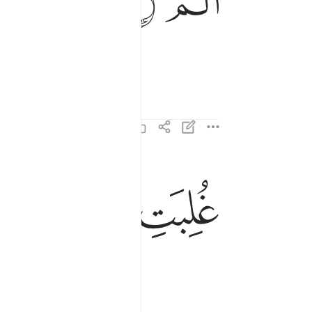
ﲝ
ﲞ
ﲟ
غلبت الروم ٢
غُلِبَتِ ٱلرُّومُ ٢