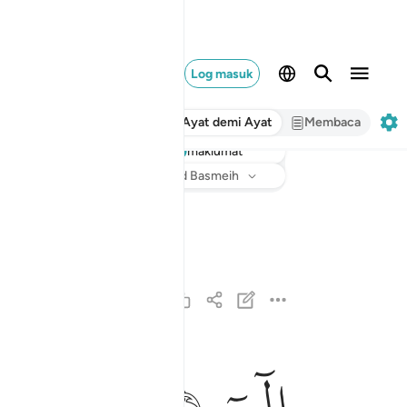
Log masuk
Ayat demi Ayat
Membaca
maklumat
Dengar
Terjemahan
: Abdullah Muhammad Basmeih
ﲛ
ﲜ
الم ١
الٓمٓ ١