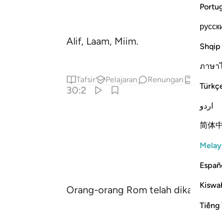
Portu
русск
Alif, Laam, Miim.
Shqip
ภาษา
Tafsir
Pelajaran
Renungan
Hadis
Türkç
30:2
اردو
简体
Melay
Españ
Kiswah
Orang-orang Rom telah dikalahkan 
Tiếng 