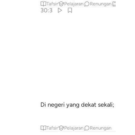
Tafsir
Pelajaran
Renungan
Hadis
30:3
Di negeri yang dekat sekali; dan 
Tafsir
Pelajaran
Renungan