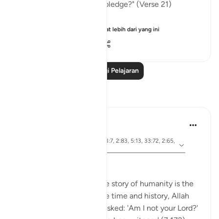
from you a most solemn pledge?" (Verse 21)
The Arabic expressio...
Lihat lebih dari yang ini
0
0
353
Baca Lagi Pelajaran
Refleksi
Dr Maryam Fayyaz
47 minggu lalu
·
ayat 33:15, 7:172, 2:63, 33:7, 2:83, 5:13, 33:72, 2:65,
Rujukan
9:111, 17:34, 4:21
Bismillah
The Qur’an shows that the story of humanity is the
story of covenants. Before time and history, Allah
gathered every soul and asked: 'Am I not your Lord?'