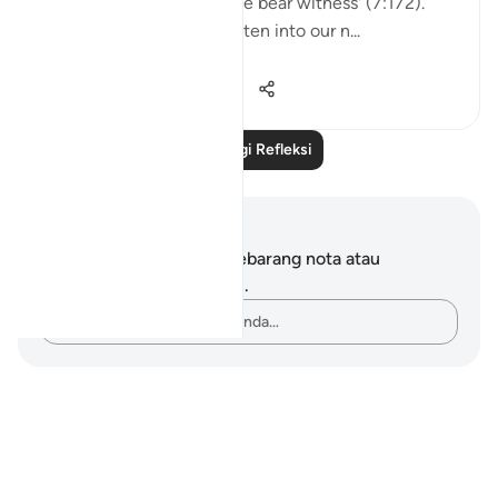
and we all replied: 'Yes, we bear witness' (7:172).
That first covenant is written into our n...
Lihat lebih dari yang ini
39
11
1,169
Baca Lagi Refleksi
Nota dan Refleksi
Anda tidak mempunyai sebarang nota atau
renungan tentang ayat ini.
Rakamkan buah fikiran anda…