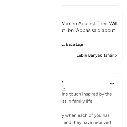
Ibn Kathir (Abridged)
Meaning of `Inheriting Women Against Their Will
Al-Bukhari recorded that Ibn `Abbas said about
the Ayah,
يَـأَيُّهَا الَّذِينَ ءَامَنُواْ لاَ يَحِلُّ لَ
…
Baca Lagi
Lebih Banyak Tafsir
Pelajaran
In the Shade of the Quran
31 minggu lalu
·
Rujukan
ayat 4:21
Ayah 21 is followed by a fine touch inspired by the
close intimacy which exists in family life:
"How can you take it away when each of you has
been privy with the other, and they have received