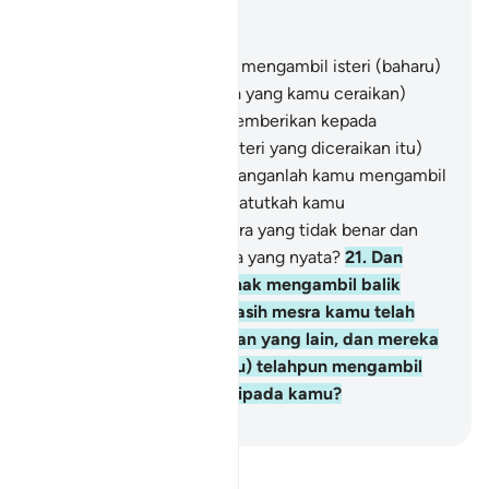
Baca dalam Konteks
Bab 4, Halaman 81, Juz 4
20
.
Dan jika kamu hendak mengambil isteri (baharu)
menggantikan isteri (lama yang kamu ceraikan)
sedang kamu telahpun memberikan kepada
seseorang di antaranya (isteri yang diceraikan itu)
harta yang banyak, maka janganlah kamu mengambil
sedikitpun dari harta itu. Patutkah kamu
mengambilnya dengan cara yang tidak benar dan
(yang menyebabkan) dosa yang nyata?
21
.
Dan
bagaimana kamu tergamak mengambil balik
pemberian itu padahal kasih mesra kamu telah
terjalin antara satu dengan yang lain, dan mereka
pula (isteri-isteri kamu itu) telahpun mengambil
perjanjian yang kuat daripada kamu?
-
Abdullah Muhammad Basmeih
Baca Tafsir