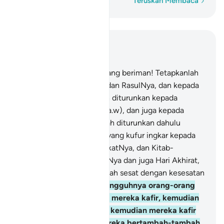
Perkataan demi perkataan
Teruskan Membaca
Baca dalam Konteks
Bab 4, Halaman 100, Juz 5
136
.
Wahai orang-orang yang beriman! Tetapkanlah
iman kamu kepada Allah dan RasulNya, dan kepada
Kitab Al-Quran yang telah diturunkan kepada
RasulNya (Muhammad, s.a.w), dan juga kepada
Kitab-kitab Suci yang telah diturunkan dahulu
daripada itu. Dan sesiapa yang kufur ingkar kepada
Allah, dan Malaikat-malaikatNya, dan Kitab-
kitabNya, dan Rasul-rasulNya dan juga Hari Akhirat,
maka sesungguhnya ia telah sesat dengan kesesatan
yang amat jauh.
137
.
Sesungguhnya orang-orang
yang beriman, kemudian mereka kafir, kemudian
mereka beriman semula, kemudian mereka kafir
sekali lagi, kemudian mereka bertambah-tambah