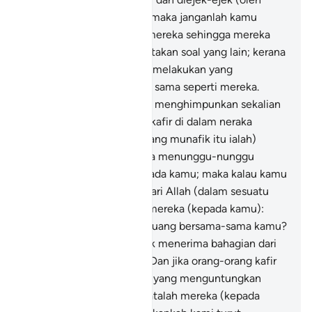
kaum kafir dan munafik), maka janganlah kamu
duduk (bergaul) dengan mereka sehingga mereka
masuk kepada memperkatakan soal yang lain; kerana
sesungguhnya (jika kamu melakukan yang
demikian), tentulah kamu sama seperti mereka.
Sesungguhnya Allah akan menghimpunkan sekalian
orang manufik dan orang kafir di dalam neraka
jahannam.
141
.
(Mereka yang munafik itu ialah)
orang-orang yang sentiasa menunggu-nunggu
(berlakunya sesuatu) kepada kamu; maka kalau kamu
mendapat kemenangan dari Allah (dalam sesuatu
peperangan), berkatalah mereka (kepada kamu):
"Bukankah kami turut berjuang bersama-sama kamu?
(Oleh itu kami juga berhak menerima bahagian dari
harta rampasan perang)". Dan jika orang-orang kafir
pula mendapat bahagian (yang menguntungkan
dalam peperangan), berkatalah mereka (kepada