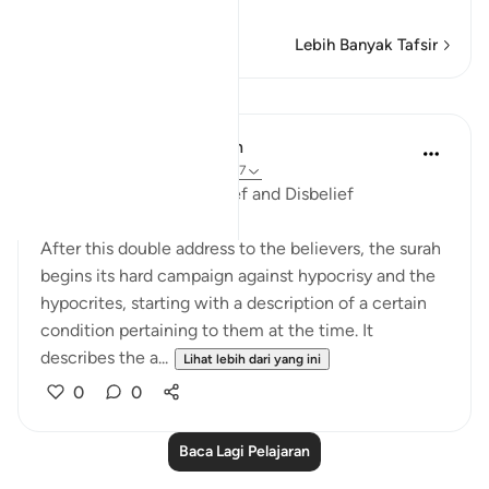
Baca Lagi
Lebih Banyak Tafsir
Pelajaran
In the Shade of the Quran
31 minggu lalu
·
Rujukan
ayat 4:137
Vacillation Between Belief and Disbelief
After this double address to the believers, the surah
begins its hard campaign against hypocrisy and the
hypocrites, starting with a description of a certain
condition pertaining to them at the time. It
describes the a...
Lihat lebih dari yang ini
0
0
Baca Lagi Pelajaran