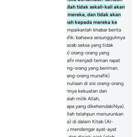
lagi dengan kekufuran, Allah tidak sekali-kali akan
memberi ampun kepada mereka, dan tidak akan
memberi pertunjuk hidayah kepada mereka ke
jalan yang benar.
138
.
Sampaikanlah khabar berita
kepada orang-orang munafik: bahawa sesungguhnya
disediakan untuk mereka azab seksa yang tidak
terperi sakitnya;
139
.
(Iaitu) orang-orang yang
mengambil orang-orang kafir menjadi teman rapat
dengan meninggalkan orang-orang yang beriman.
Tidaklah patut mereka (orang-orang munafik)
mencari kekuatan dan kemuliaan di sisi orang-orang
kafir itu, kerana sesungguhnya kekuatan dan
kemuliaan itu semuanya ialah milik Allah,
(diberikannya kepada sesiapa yang dikehendakiNya).
140
.
Dan sesungguhnya Allah telahpun menurunkan
kepada kamu (perintahNya) di dalam Kitab (Al-
Quran), iaitu: apabila kamu mendengar ayat-ayat
keterangan Allah diingkari dan diejek-ejek (oleh