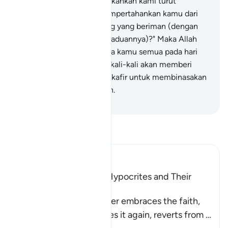
orang-orang kafir itu): "Bukankah kami turut
membantu kamu dan mempertahankan kamu dari
(serang balas) orang-orang yang beriman (dengan
mendedahkan rahsia perpaduannya)?" Maka Allah
akan menghakimi di antara kamu semua pada hari
kiamat; dan Allah tidak sekali-kali akan memberi
jalan kepada orang-orang kafir untuk membinasakan
orang-orang yang beriman.
-
Abdullah Muhammad Basmeih
Baca Tafsir
Ibn Kathir (Abridged)
Characteristics of the Hypocrites and Their
Destination
Allah states that whoever embraces the faith,
reverts from it, embraces it again, reverts from
…