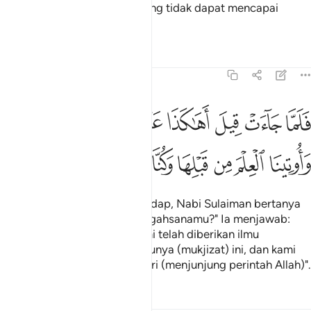
termasuk dalam golongan yang tidak dapat mencapai
pengetahuan yang demikian".
Tafsir
Pelajaran
Renungan
27:42
ﲵ
ﲶ
ﲷ
ﲸ
ﲹﲺ
ﲻ
ﲼ
ﲽﲾ
لما جاءت قيل اهاكذا عرشك قالت كانه هو واوتينا العلم من قبلها وكنا م
َلَمَّا جَآءَتْ قِيلَ أَهَـٰكَذَا عَرْشُكِ ۖ قَالَتْ كَأَنَّهُۥ هُوَ ۚ وَأُوتِينَا ٱلْعِلْمَ مِن قَبْلِهَا وَكُ
ﲿ
ﳀ
ﳁ
ﳂ
ﳃ
ﳄ
ﳅ
Maka ketika ia datang mengadap, Nabi Sulaiman bertanya
kepadanya: Serupa inikah singahsanamu?" Ia menjawab:
"Boleh jadi inilah dia; dan kami telah diberikan ilmu
pengetahuan sebelum berlakunya (mukjizat) ini, dan kami
pula adalah tetap berserah diri (menjunjung perintah Allah)".
Tafsir
Pelajaran
Renungan