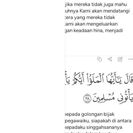
"Kembalilah kepada mereka, (jika mereka tidak juga mahu
beriman) maka demi sesungguhnya Kami akan mendatangi
mereka dengan angkatan tentera yang mereka tidak
terdaya menentangnya, dan kami akan mengeluarkan
mereka dari negeri Saba' dengan keadaan hina, menjadi
orang-orang tawanan."
Tafsir
Pelajaran
Renungan
27:38
ﱡ
ﱢ
ﱣ
ﱤ
ﱥ
ﱦ
ال يا ايها الملا ايكم ياتيني بعرشها قبل ان ياتوني مسلمين ٣٨
ﱧ
ﱨ
َالَ يَـٰٓأَيُّهَا ٱلْمَلَؤُا۟ أَيُّكُمْ يَأْتِينِى بِعَرْشِهَا قَبْلَ أَن يَأْتُونِى مُسْلِمِينَ ٣٨
ﱩ
ﱪ
ﱫ
Nabi Sulaiman berkata pula (kepada golongan bijak
pandainya): "Wahai pegawai-pegawaiku, siapakah di antara
kamu yang dapat membawa kepadaku singgahsananya