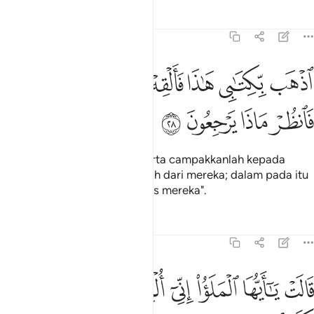
Tafsir
Pelajaran
Renungan
27:28
ﲃ
ﲄ
ﲅ
ﲆ
ﲇ
ﲈ
ﲉ
ذهب بكتابي هاذا فالقه اليهم ثم تول عنهم فانظر ماذا يرجعون ٢٨
ﲊ
ذْهَب بِّكِتَـٰبِى هَـٰذَا فَأَلْقِهْ إِلَيْهِمْ ثُمَّ تَوَلَّ عَنْهُمْ فَٱنظُرْ مَاذَا يَرْجِعُونَ ٢٨
ﲋ
ﲌ
ﲍ
ﲎ
"Pergilah bawa suratku ini, serta campakkanlah kepada
mereka, kemudian berundurlah dari mereka; dalam pada itu
perhatikanlah apa tindak balas mereka".
Tafsir
Pelajaran
Renungan
27:29
ﲏ
ﲐ
ﲑ
ﲒ
ﲓ
الت يا ايها الملا اني القي الي كتاب كريم ٢٩
ﲔ
ﲕ
َالَتْ يَـٰٓأَيُّهَا ٱلْمَلَؤُا۟ إِنِّىٓ أُلْقِىَ إِلَىَّ كِتَـٰبٌۭ كَرِيمٌ ٢٩