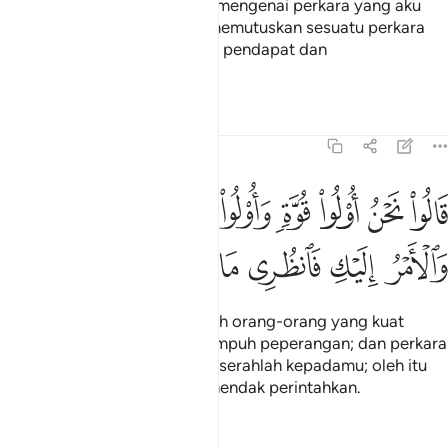
berilah penjelasan kepadaku mengenai perkara yang aku
hadapi ini; aku tidak pernah memutuskan sesuatu perkara
sebelum kamu hadir memberi pendapat dan
mempersetujuinya".
Tafsir
Pelajaran
Renungan
27:33
ﲴ
ﲵ
ﲶ
ﲷ
ﲸ
ﲹ
ﲺ
الوا نحن اولو قوة واولو باس شديد والامر اليك فانظري ماذا تامرين ٣٣
َالُوا۟ نَحْنُ أُو۟لُوا۟ قُوَّةٍۢ وَأُو۟لُوا۟ بَأْسٍۢ شَدِيدٍۢ وَٱلْأَمْرُ إِلَيْكِ فَٱنظ
ﲻ
ﲼ
ﲽ
ﲾ
ﲿ
ﳀ
Mereka menjawab: Kita adalah orang-orang yang kuat
gagah dan amat berani merempuh peperangan; dan perkara
itu (walau bagaimanapun) terserahlah kepadamu; oleh itu
fikirkanlah apa yang engkau hendak perintahkan.
Tafsir
Pelajaran
Renungan