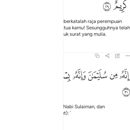
ﲖ
ﲗ
(Setelah membaca surat itu), berkatalah raja perempuan
negeri Saba': "Wahai ketua-ketua kamu! Sesungguhnya telah
disampaikan kepadaku sepucuk surat yang mulia.
Tafsir
Pelajaran
Renungan
27:30
ﲘ
ﲙ
ﲚ
ﲛ
ﲜ
نه من سليمان وانه بسم الله الرحمان الرحيم ٣٠
ﲝ
ﲞ
ﲟ
ِنَّهُۥ مِن سُلَيْمَـٰنَ وَإِنَّهُۥ بِسْمِ ٱللَّهِ ٱلرَّحْمَـٰنِ ٱلرَّحِيمِ ٣٠
ﲠ
"Sesungguhnya surat itu dari Nabi Sulaiman, dan
kandungannya (seperti berikut): `
Tafsir
Pelajaran
Renungan