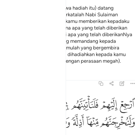
Maka apabila (utusan pembawa hadiah itu) datang
mengadap Nabi Sulaiman, berkatalah Nabi Sulaiman
(kepadanya): "Tidaklah patut kamu memberikan kepadaku
pemberian harta-benda, kerana apa yang telah diberikan
Allah kepadaku lebih baik dari apa yang telah diberikanNya
kepada kamu; (bukan aku yang memandang kepada
pemberian hadiah) bahkan kamulah yang bergembira
dengan hanya kekayaan yang dihadiahkan kepada kamu
(atau yang kamu hadiahkan dengan perasaan megah).
Tafsir
Pelajaran
Renungan
27:37
ﱓ
ﱔ
ﱕ
ﱖ
ﱗ
ﱘ
ﱙ
ﱚ
رجع اليهم فلناتينهم بجنود لا قبل لهم بها ولنخرجنهم منها اذلة وهم صاغرو
رْجِعْ إِلَيْهِمْ فَلَنَأْتِيَنَّهُم بِجُنُودٍۢ لَّا قِبَلَ لَهُم بِهَا وَلَنُخْرِجَنَّهُم مِّنْهَآ أَذِلَّةًۭ و
ﱛ
ﱜ
ﱝ
ﱞ
ﱟ
ﱠ