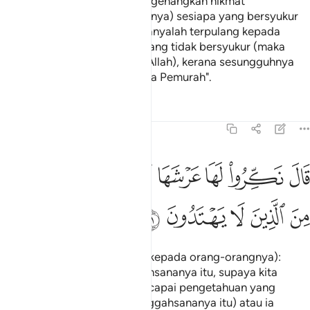
bersyukur atau aku tidak mengenangkan nikmat
pemberianNya. Dan (sebenarnya) sesiapa yang bersyukur
maka faedah syukurnya itu hanyalah terpulang kepada
dirinya sendiri, dan sesiapa yang tidak bersyukur (maka
tidaklah menjadi hal kepada Allah), kerana sesungguhnya
Tuhanku Maha Kaya, lagi Maha Pemurah".
Tafsir
Pelajaran
Renungan
27:41
ﲨ
ﲩ
ﲪ
ﲫ
ﲬ
ﲭ
ﲮ
ال نكروا لها عرشها ننظر اتهتدي ام تكون من الذين لا يهتدون ٤١
ﲯ
َالَ نَكِّرُوا۟ لَهَا عَرْشَهَا نَنظُرْ أَتَهْتَدِىٓ أَمْ تَكُونُ مِنَ ٱلَّذِينَ لَا يَهْتَدُونَ ٤١
ﲰ
ﲱ
ﲲ
ﲳ
ﲴ
Nabi Sulaiman berkata pula (kepada orang-orangnya):
"Ubahkanlah keadaan singgahsananya itu, supaya kita
melihat adakah ia dapat mencapai pengetahuan yang
sebenar (untuk mengenal singgahsananya itu) atau ia