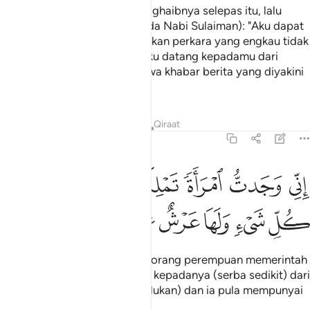
Burung belatuk itu tidak lama ghaibnya selepas itu, lalu
datang sambil berkata (kepada Nabi Sulaiman): "Aku dapat
mengetahui secara meliputi akan perkara yang engkau tidak
cukup mengetahuinya, dan aku datang kepadamu dari
negeri Saba' dengan membawa khabar berita yang diyakini
kebenarannya.
Tafsir
Pelajaran
Renungan
Qiraat
27:23
ﱁ
ﱂ
ﱃ
ﱄ
ﱅ
ني وجدت امراة تملكهم واوتيت من كل شيء ولها عرش عظيم ٢٣
ﱆ
ِنِّى وَجَدتُّ ٱمْرَأَةًۭ تَمْلِكُهُمْ وَأُوتِيَتْ مِن كُلِّ شَىْءٍۢ وَلَهَا عَرْشٌ عَظِيم
ﱇ
ﱈ
ﱉ
ﱊ
ﱋ
ﱌ
"Sesungguhnya aku dapati seorang perempuan memerintah
mereka dan ia telah diberikan kepadanya (serba sedikit) dari
tiap-tiap sesuatu (yang diperlukan) dan ia pula mempunyai
singgahsana yang besar.