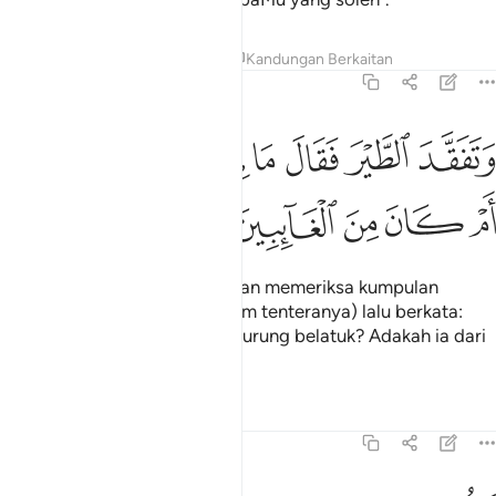
Tafsir
Pelajaran
Renungan
Kandungan Berkaitan
27:20
ﲫ
ﲬ
ﲭ
ﲮ
ﲯ
ﲰ
ﲱ
تفقد الطير فقال ما لي لا ارى الهدهد ام كان من الغايبين ٢٠
ﲲ
َتَفَقَّدَ ٱلطَّيْرَ فَقَالَ مَا لِىَ لَآ أَرَى ٱلْهُدْهُدَ أَمْ كَانَ مِنَ ٱلْغَآئِب
ﲳ
ﲴ
ﲵ
ﲶ
ﲷ
Dan (setelah itu) Nabi Sulaiman memeriksa kumpulan
burung (yang turut serta dalam tenteranya) lalu berkata:
"Mengapa aku tidak melihat burung belatuk? Adakah ia dari
mereka yang tidak hadir?
Tafsir
Pelajaran
Renungan
27:21