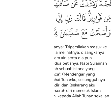
ﳜ
ﳝ
ﳞ
ﳟﳠ
ﳡ
ﳢ
ﳣ
ﳤ
ﳥ
ﳦﳧ
ﳨ
ﳩ
ﳪ
ﳫ
ﳬ
ﳭ
ﳮ
ﳯ
ﳰ
ﳱ
ﳲ
ﳳ
(Setelah itu) dikatakan kepadanya: "Dipersilakan masuk ke
dalam istana ini." Maka ketika ia melihatnya, disangkanya
halaman istana itu sebuah kolam air, serta dia pun
menyingsingkan pakaian dari dua betisnya. Nabi Sulaiman
berkata: "Sebenarnya ini adalah sebuah istana yang
diperbuat licin berkilat dari kaca". (Mendengar yang
demikian), Balqis berdoa: "Wahai Tuhanku, sesungguhnya
aku telah menganiaya diri sendiri dan (sekarang aku
menegaskan bahawa) aku berserah diri memeluk Islam
bersama-sama Nabi Sulaiman, kepada Allah Tuhan sekalian
alam ".