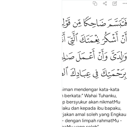
27:19
ﲒ
ﲓ
ﲔ
ﲕ
ﲖ
ﲗ
ﲘ
تبسم ضاحكا من قولها وقال رب اوزعني ان اشكر نعمتك التي انعمت ع
َتَبَسَّمَ ضَاحِكًۭا مِّن قَوْلِهَا وَقَالَ رَبِّ أَوْزِعْنِىٓ أَنْ أَشْكُرَ نِعْمَتَكَ 
ﲙ
ﲚ
ﲛ
ﲜ
ﲝ
ﲞ
ﲟ
ﲠ
ﲡ
ﲢ
ﲣ
ﲤ
ﲥ
ﲦ
ﲧ
ﲨ
ﲩ
ﲪ
Maka tersenyumlah Nabi Sulaiman mendengar kata-kata
semut itu, dan berdoa dengan berkata:" Wahai Tuhanku,
ilhamkanlah daku supaya tetap bersyukur akan nikmatMu
yang Engkau kurniakan kepadaku dan kepada ibu bapaku,
dan supaya aku tetap mengerjakan amal soleh yang Engkau
redai; dan masukkanlah daku - dengan limpah rahmatMu -
dalam kumpulan hamba-hambaMu yang soleh".