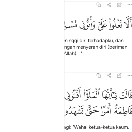
27:31
ﲡ
ﲢ
ﲣ
ﲤ
لا تعلوا علي واتوني مسلمين ٣١
ﲥ
ﲦ
َلَّا تَعْلُوا۟ عَلَىَّ وَأْتُونِى مُسْلِمِينَ ٣١
" `Bahawa janganlah kamu meninggi diri terhadapku, dan
datanglah kamu kepadaku dengan menyerah diri (beriman
dan mematuhi ajaran ugama Allah). ' "
Tafsir
Pelajaran
Renungan
27:32
ﲧ
ﲨ
ﲩ
ﲪ
ﲫ
ﲬ
ﲭ
ﲮ
الت يا ايها الملا افتوني في امري ما كنت قاطعة امرا حتى تشهدون ٣٢
َالَتْ يَـٰٓأَيُّهَا ٱلْمَلَؤُا۟ أَفْتُونِى فِىٓ أَمْرِى مَا كُنتُ قَاطِعَةً أَمْرًا حَتَّىٰ تَشْهَدُونِ 
ﲯ
ﲰ
ﲱ
ﲲ
ﲳ
Raja perempuan itu berkata lagi: "Wahai ketua-ketua kaum,