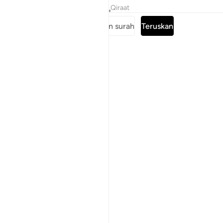
Tafsir
Pelajaran
Renungan
Qiraat
Baca keseluruhan surah
Teruskan