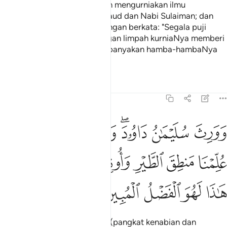
Dan sesungguhnya kami telah mengurniakan ilmu
pengetahuan kepada Nabi Daud dan Nabi Sulaiman; dan
mereka berdua bersyukur dengan berkata: "Segala puji
tertentu bagi Allah yang dengan limpah kurniaNya memberi
kami kelebihan mengatasi kebanyakan hamba-hambaNya
yang beriman".
Tafsir
Pelajaran
Renungan
27:16
ﱟ
ﱠ
ﱡﱢ
ﱣ
ﱤ
ﱥ
ورث سليمان داوود وقال يا ايها الناس علمنا منطق الطير واوتينا من كل
َوَرِثَ سُلَيْمَـٰنُ دَاوُۥدَ ۖ وَقَالَ يَـٰٓأَيُّهَا ٱلنَّاسُ عُلِّمْنَا مَنطِقَ ٱلطَّي
ﱦ
ﱧ
ﱨ
ﱩ
ﱪ
ﱫ
ﱬﱭ
ﱮ
ﱯ
ﱰ
ﱱ
ﱲ
ﱳ
Dan Nabi Sulaiman mewarisi (pangkat kenabian dan