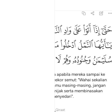
Tafsir
Pelajaran
Renungan
27:18
ﱾ
ﱿ
ﲀ
ﲁ
ﲂ
ﲃ
ﲄ
ﲅ
تى اذا اتوا على واد النمل قالت نملة يا ايها النمل ادخلوا مساكنكم لا 
َتَّىٰٓ إِذَآ أَتَوْا۟ عَلَىٰ وَادِ ٱلنَّمْلِ قَالَتْ نَمْلَةٌۭ يَـٰٓأَيُّهَا ٱلنَّمْلُ ٱدْخُلُوا۟ مَسَـٰكِنَكُمْ لَا 
ﲆ
ﲇ
ﲈ
ﲉ
ﲊ
ﲋ
ﲌ
ﲍ
ﲎ
ﲏ
ﲐ
ﲑ
(Maralah angkatan itu) hingga apabila mereka sampai ke
"Waadin-Naml", berkatalah seekor semut: "Wahai sekalian
semut, masuklah ke sarang kamu masing-masing, jangan
Sulaiman dan tenteranya memijak serta membinasakan
kamu, sedang mereka tidak menyedari".
Tafsir
Pelajaran
Renungan
Qiraat