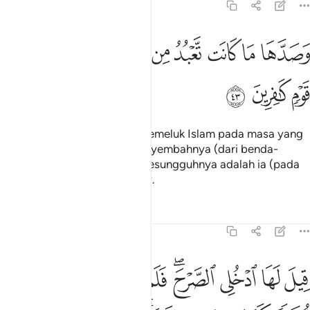
27:43
ﳆ
ﳇ
ﳈ
ﳉ
ﳊ
ﳋ
ﳌﳍ
ﳎ
صدها ما كانت تعبد من دون الله انها كانت من قوم كافرين ٤٣
ﳏ
ﳐ
َصَدَّهَا مَا كَانَت تَّعْبُدُ مِن دُونِ ٱللَّهِ ۖ إِنَّهَا كَانَتْ مِن قَوْمٍۢ كَـٰفِرِينَ ٤٣
ﳑ
ﳒ
ﳓ
Dan ia dihalangi (daripada memeluk Islam pada masa yang
lalu): apa yang ia pernah menyembahnya (dari benda-
benda) yang lain dari Allah; sesungguhnya adalah ia (pada
masa itu) dari puak yang kafir.
Tafsir
Pelajaran
Renungan
27:44
ﳔ
ﳕ
ﳖ
ﳗﳘ
ﳙ
ﳚ
ﳛ
يل لها ادخلي الصرح فلما راته حسبته لجة وكشفت عن ساقيها قال ان
ِيلَ لَهَا ٱدْخُلِى ٱلصَّرْحَ ۖ فَلَمَّا رَأَتْهُ حَسِبَتْهُ لُجَّةًۭ وَكَشَفَتْ عَن سَاقَيْ