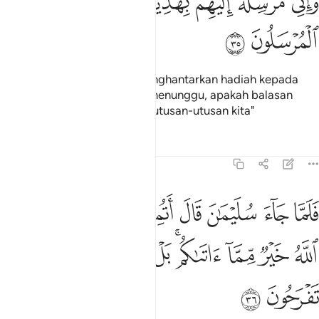
ﳐ
ﳑ
ﳒ
ﳓ
ﳔ
ﳕ
ﳖ
َإِنِّى مُرْسِلَةٌ إِلَيْهِم بِهَدِيَّةٍۢ فَنَاظِرَةٌۢ بِمَ يَرْجِعُ ٱلْمُرْسَلُونَ 
ﳗ
ﳘ
"Dan bahawa aku hendak menghantarkan hadiah kepada
mereka, kemudian aku akan menunggu, apakah balasan
yang akan dibawa balik oleh utusan-utusan kita"
Tafsir
Pelajaran
Renungan
27:36
ﱁ
ﱂ
ﱃ
ﱄ
ﱅ
ﱆ
ﱇ
ﱈ
لما جاء سليمان قال اتمدونن بمال فما اتاني الله خير مما اتاكم بل انتم 
َلَمَّا جَآءَ سُلَيْمَـٰنَ قَالَ أَتُمِدُّونَنِ بِمَالٍۢ فَمَآ ءَاتَىٰنِۦَ ٱللَّهُ خَيْرٌۭ مِّمَّآ ءَاتَىٰ
ﱉ
ﱊ
ﱋ
ﱌﱍ
ﱎ
ﱏ
ﱐ
ﱑ
ﱒ