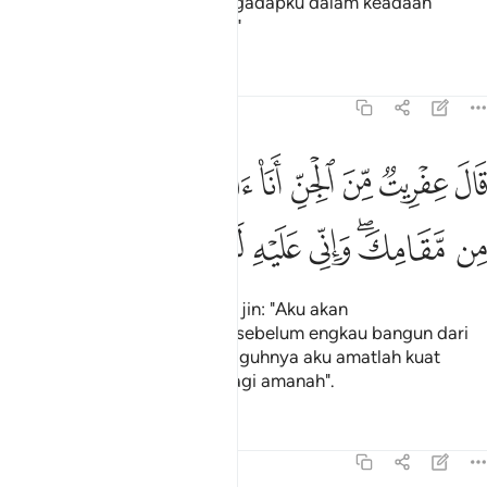
sebelum mereka datang mengadapku dalam keadaan
berserah diri memeluk Islam?"
Tafsir
Pelajaran
Renungan
27:39
ﱬ
ﱭ
ﱮ
ﱯ
ﱰ
ﱱ
ﱲ
ﱳ
ﱴ
ﱵ
ال عفريت من الجن انا اتيك به قبل ان تقوم من مقامك واني عليه لقوي 
َالَ عِفْرِيتٌۭ مِّنَ ٱلْجِنِّ أَنَا۠ ءَاتِيكَ بِهِۦ قَبْلَ أَن تَقُومَ مِن مَّقَامِكَ ۖ وَإِنِّى ع
ﱶ
ﱷﱸ
ﱹ
ﱺ
ﱻ
ﱼ
ﱽ
Berkatalah Ifrit dari golongan jin: "Aku akan
membawakannya kepadamu sebelum engkau bangun dari
tempat dudukmu, dan sesungguhnya aku amatlah kuat
gagah untuk membawanya, lagi amanah".
Tafsir
Pelajaran
Renungan
27:40