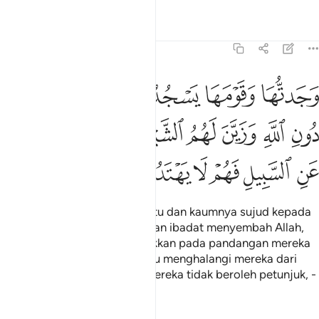
Tafsir
Pelajaran
Renungan
27:24
ﱍ
ﱎ
ﱏ
ﱐ
ﱑ
جدتها وقومها يسجدون للشمس من دون الله وزين لهم الشيطان اعمالهم
َجَدتُّهَا وَقَوْمَهَا يَسْجُدُونَ لِلشَّمْسِ مِن دُونِ ٱللَّهِ وَزَيَّنَ لَهُمُ ٱلشَّيْطَـٰنُ أَعْمَـٰ
ﱒ
ﱓ
ﱔ
ﱕ
ﱖ
ﱗ
ﱘ
ﱙ
ﱚ
ﱛ
ﱜ
ﱝ
ﱞ
"Aku dapati raja perempuan itu dan kaumnya sujud kepada
matahari dengan meninggalkan ibadat menyembah Allah,
dan Syaitan pula memperelokkan pada pandangan mereka
perbuatan (syirik) mereka, lalu menghalangi mereka dari
jalan (yang benar); oleh itu mereka tidak beroleh petunjuk, -
Tafsir
Pelajaran
Renungan