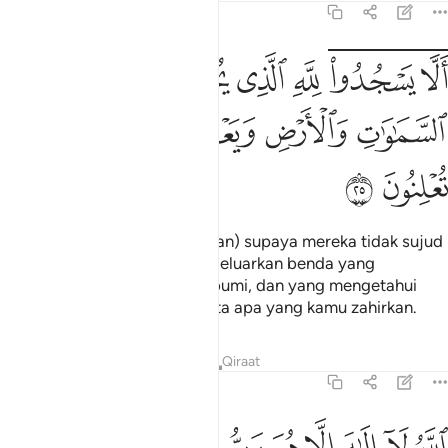
27:25
ﱟﱠ
ﱡﱢ
ﱣ
ﱤ
ﱥ
ﱦ
ﱧ
لا يسجدوا لله الذي يخرج الخبء في السماوات والارض ويعلم ما تخفون و
َلَّا يَسْجُدُوا۟ لِلَّهِ ٱلَّذِى يُخْرِجُ ٱلْخَبْءَ فِى ٱلسَّمَـٰوَٰتِ وَٱلْأَرْضِ وَيَعْلَمُ مَا تُخ
ﱨ
ﱩ
ﱪ
ﱫ
ﱬ
ﱭ
ﱮ
ﱯ
"(Mereka dihalangi oleh Syaitan) supaya mereka tidak sujud
menyembah Allah yang mengeluarkan benda yang
tersembunyi di langit dan di bumi, dan yang mengetahui
apa yang kamu rahsiakan serta apa yang kamu zahirkan.
Tafsir
Pelajaran
Renungan
Qiraat
27:26
لله لا الاه الا هو رب العرش العظيم ۩‏ ٢٦