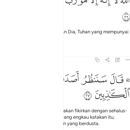
ﱰ
ﱱ
ﱲ
ﱳ
ﱴ
ﱵ
ﱶ
ﱷﱸ
للَّهُ لَآ إِلَـٰهَ إِلَّا هُوَ رَبُّ ٱلْعَرْشِ ٱلْعَظِيمِ ۩‏ ٢٦
ﱹ
"Allah! - Tiada Tuhan melainkan Dia, Tuhan yang mempunyai
Arasy yang besar ".
Tafsir
Pelajaran
Renungan
27:27
ﱺ ﱻ
ﱼ
ﱽ
۞ ال سننظر اصدقت ام كنت من الكاذبين ٢٧
ﱾ
ﱿ
ﲀ
۞ َالَ سَنَنظُرُ أَصَدَقْتَ أَمْ كُنتَ مِنَ ٱلْكَـٰذِبِينَ ٢٧
ﲁ
ﲂ
Nabi Sulaiman berkata: Kami akan fikirkan dengan sehalus-
halusnya, adakah benar apa yang engkau katakan itu,
ataupun engkau dari golongan yang berdusta.