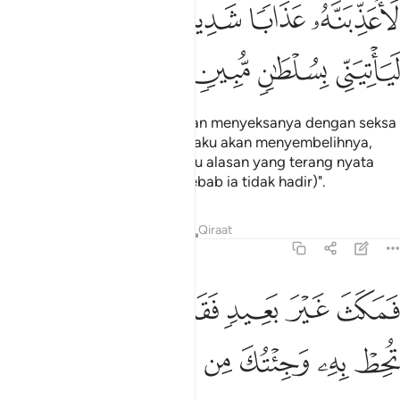
ﲸ
ﲹ
ﲺ
ﲻ
اعذبنه عذابا شديدا او لاذبحنه او لياتيني بسلطان مبين ٢١
ﲼ
ﲽ
َأُعَذِّبَنَّهُۥ عَذَابًۭا شَدِيدًا أَوْ لَأَا۟ذْبَحَنَّهُۥٓ أَوْ لَيَأْتِيَنِّى بِسُلْطَـٰنٍۢ مُّبِينٍۢ ١
ﲾ
ﲿ
ﳀ
ﳁ
"Demi sesungguhnya! Aku akan menyeksanya dengan seksa
yang seberat-beratnya, atau aku akan menyembelihnya,
kecuali ia membawa kepadaku alasan yang terang nyata
(yang membuktikan sebab-sebab ia tidak hadir)".
Tafsir
Pelajaran
Renungan
Qiraat
27:22
ﳂ
ﳃ
ﳄ
ﳅ
ﳆ
ﳇ
ﳈ
مكث غير بعيد فقال احطت بما لم تحط به وجيتك من سبا بنبا يقين ٢٢
َمَكَثَ غَيْرَ بَعِيدٍۢ فَقَالَ أَحَطتُ بِمَا لَمْ تُحِطْ بِهِۦ وَجِئْتُكَ مِن سَبَإٍۭ بِنَبَإ
ﳉ
ﳊ
ﳋ
ﳌ
ﳍ
ﳎ
ﳏ
ﳐ