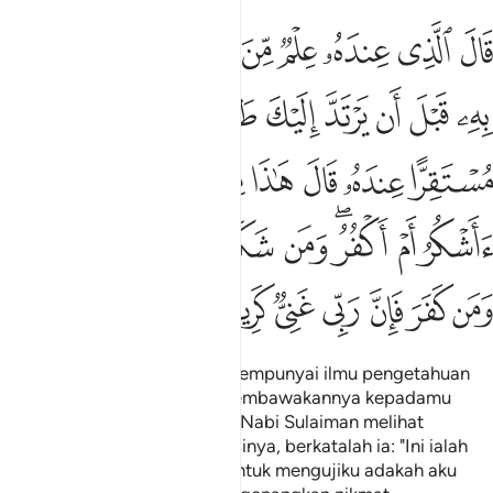
ﱾ
ﱿ
ﲀ
ﲁ
ﲂ
ﲃ
ﲄ
ﲅ
ال الذي عنده علم من الكتاب انا اتيك به قبل ان يرتد اليك طرفك فلم
َالَ ٱلَّذِى عِندَهُۥ عِلْمٌۭ مِّنَ ٱلْكِتَـٰبِ أَنَا۠ ءَاتِيكَ بِهِۦ قَبْلَ أَن يَرْتَدَّ إِلَيْكَ 
ﲆ
ﲇ
ﲈ
ﲉ
ﲊ
ﲋﲌ
ﲍ
ﲎ
ﲏ
ﲐ
ﲑ
ﲒ
ﲓ
ﲔ
ﲕ
ﲖ
ﲗ
ﲘ
ﲙﲚ
ﲛ
ﲜ
ﲝ
ﲞ
ﲟﲠ
ﲡ
ﲢ
ﲣ
ﲤ
ﲥ
ﲦ
ﲧ
Berkata pula seorang yang mempunyai ilmu pengetahuan
dari Kitab Allah: "Aku akan membawakannya kepadamu
dalam sekelip mata!" Setelah Nabi Sulaiman melihat
singgahsana itu terletak di sisinya, berkatalah ia: "Ini ialah
dari limpah kurnia Tuhanku, untuk mengujiku adakah aku