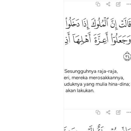
27:34
ﳁ
ﳂ
ﳃ
ﳄ
ﳅ
ﳆ
ﳇ
الت ان الملوك اذا دخلوا قرية افسدوها وجعلوا اعزة اهلها اذلة وكذالك يف
َالَتْ إِنَّ ٱلْمُلُوكَ إِذَا دَخَلُوا۟ قَرْيَةً أَفْسَدُوهَا وَجَعَلُوٓا۟ أَعِزَّةَ أَهْلِهَآ أَذِلَّةًۭ 
ﳈ
ﳉ
ﳊ
ﳋﳌ
ﳍ
ﳎ
ﳏ
Raja perempuan itu berkata: "Sesungguhnya raja-raja,
apabila masuk ke sebuah negeri, mereka merosakkannya,
dan mereka menjadikan penduduknya yang mulia hina-dina;
dan sedemikian itulah mereka akan lakukan.
Tafsir
Pelajaran
Renungan
27:35
اني مرسلة اليهم بهدية فناظرة بم يرجع المرسلون ٣٥