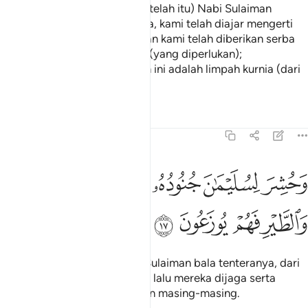
kerajaan) Nabi Daud; dan (setelah itu) Nabi Sulaiman
berkata: "Wahai umat manusia, kami telah diajar mengerti
bahasa pertuturan burung, dan kami telah diberikan serba
sedikit dari tiap-tiap sesuatu (yang diperlukan);
sesungguhnya yang demikian ini adalah limpah kurnia (dari
Allah) yang jelas nyata".
Tafsir
Pelajaran
Renungan
27:17
ﱴ
ﱵ
ﱶ
ﱷ
ﱸ
حشر لسليمان جنوده من الجن والانس والطير فهم يوزعون ١٧
ﱹ
َحُشِرَ لِسُلَيْمَـٰنَ جُنُودُهُۥ مِنَ ٱلْجِنِّ وَٱلْإِنسِ وَٱلطَّيْرِ فَهُمْ يُوزَعُونَ ١٧
ﱺ
ﱻ
ﱼ
ﱽ
Dan dihimpunkan bagi Nabi Sulaiman bala tenteranya, dari
jin dan manusia serta burung; lalu mereka dijaga serta
diatur keadaan dan perjalanan masing-masing.