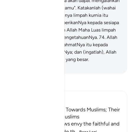
kepada kamu, atau mereka akan dapat mengalahkan
hujah kamu di sisi Tuhan kamu". Katakanlah (wahai
Muhammad): "Sesungguhnya limpah kurnia itu
adalah di tangan Allah, diberikanNya kepada sesiapa
yang dikehendakiNya; dan Allah Maha Luas limpah
kurniaNya, lagi Meliputi pengetahuanNya.
74
.
Allah
menentukan pemberian rahmatNya itu kepada
sesiapa yang dikehendakiNya; dan (ingatlah), Allah
mempunyai limpah kurnia yang besar.
-
Abdullah Muhammad Basmeih
Baca Tafsir
Ibn Kathir (Abridged)
The Envy the Jews Feel Towards Muslims; Their
Wicked Plots Against Muslims
Allah states that the Jews envy the faithful and
wish they could misguide th
…