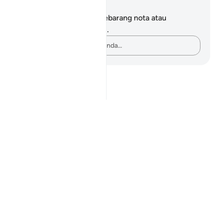
Nota dan Refleksi
Anda tidak mempunyai sebarang nota atau
renungan tentang ayat ini.
Rakamkan buah fikiran anda…
Notes
placeholders
close