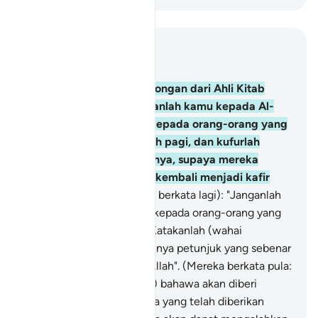
Baca dalam Konteks
Bab 3, Halaman 59, Juz 3
72
.
Dan berkatalah segolongan dari Ahli Kitab
(sesama sendiri): "Berimanlah kamu kepada Al-
Quran yang diturunkan kepada orang-orang yang
beriman itu: pada sebelah pagi, dan kufurlah
(ingkarlah) pada petangnya, supaya mereka
(merasa ragu-ragu, lalu) kembali menjadi kafir
semula".
73
.
Dan (mereka berkata lagi): "Janganlah
kamu percaya melainkan kepada orang-orang yang
mengikut ugama kamu". Katakanlah (wahai
Muhammad): "Sesungguhnya petunjuk yang sebenar
benarnya ialah petunjuk Allah". (Mereka berkata pula:
"Janganlah kamu percaya) bahawa akan diberi
kepada sesiapa seperti apa yang telah diberikan