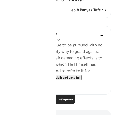
Baca Lagi
Lebih Banyak Tafsir
Pelajaran
In the Shade of the Quran
31 minggu lalu
·
Rujukan
ayat 3:72
Such evil schemes continue to be pursued with no
sign of weakening. The only way to guard against
them and to be spared their damaging effects is to
hold tight to God’s Book, which He Himself has
undertaken to preserve, and to refer to it for
guidance and for ...
Lihat lebih dari yang ini
0
0
Baca Lagi Pelajaran