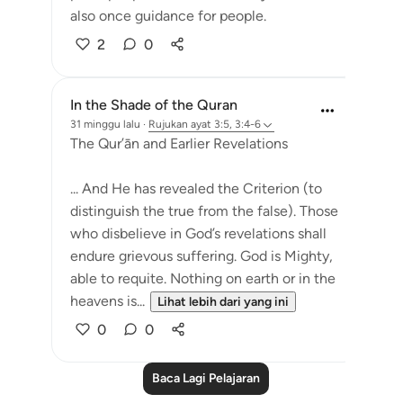
also once guidance for people.
2
0
In the Shade of the Quran
31 minggu lalu
·
Rujukan
ayat 3:5, 3:4-6
The Qur’ān and Earlier Revelations
... And He has revealed the Criterion (to
distinguish the true from the false). Those
who disbelieve in God’s revelations shall
endure grievous suffering. God is Mighty,
able to requite. Nothing on earth or in the
heavens is...
Lihat lebih dari yang ini
0
0
Baca Lagi Pelajaran