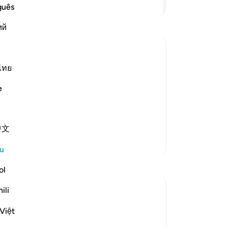
ya
guês
or
ий
ke
am
be
go
ไทย
vident by the fact that the first
te
e
 from Najran that arrived in Al-Madinah
dan
ru
laborate on this subject when we explain
di
中文
me
Lebih Banyak Tafsir
-
A
u
Refleksi
ol
No
An
ekaterina myachina
ili
ten
19 minggu lalu
·
ayat 2:83, 3:26, 2:4, 3:113-114, 3:164,
Việt
2:188, 2:154, 3:75, 3:130, 2:245, 2:129,
Rujukan
2:143, 2:2, 2:216, 2:196, 2:247, 3:181, 3: