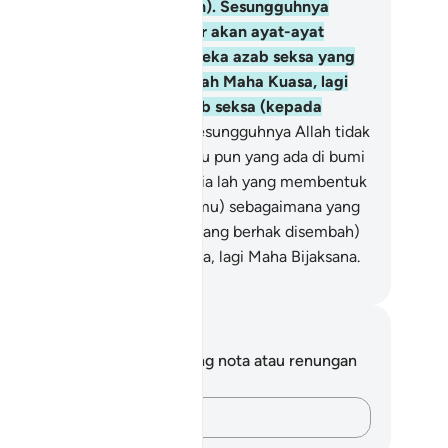
ng benar dengan yang salah). Sesungguhnya
ang-orang yang kufur ingkar akan ayat-ayat
terangan Allah itu, bagi mereka azab seksa yang
at berat. Dan (ingatlah), Allah Maha Kuasa, lagi
rhak membalas dengan azab seksa (kepada
longan yang bersalah).
5
.
Sesungguhnya Allah tidak
rsembunyi kepadaNya sesuatu pun yang ada di bumi
 juga yang ada di langit.
6
.
Dia lah yang membentuk
pa kamu dalam rahim (ibu kamu) sebagaimana yang
kehendakiNya. Tiada Tuhan (yang berhak disembah)
lainkan Dia, Yang Maha Kuasa, lagi Maha Bijaksana.
bdullah Muhammad Basmeih
ta dan Refleksi
da tidak mempunyai sebarang nota atau renungan
tang ayat ini.
Rakamkan buah fikiran anda…