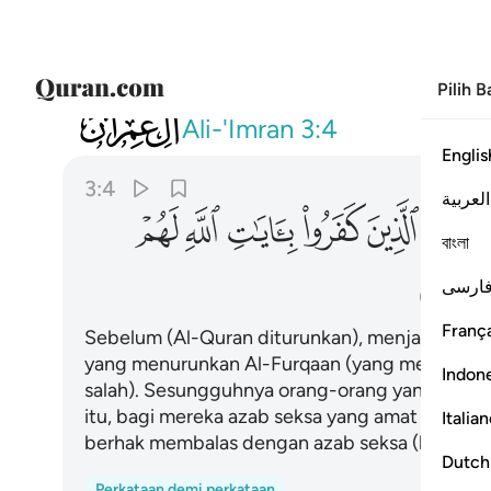
Pilih 
003
من قبل هدى للناس وانزل الفرقان ان ال
Ali-'Imran
3:4
Englis
3:4
العربية
ﱞ
ﱟ
ﱠ
ﱡ
ﱢ
ﱣ
বাংলা
ﱫ
ارسی
França
Sebelum (Al-Quran diturunkan), menjadi petun
yang menurunkan Al-Furqaan (yang membezak
Indon
salah). Sesungguhnya orang-orang yang kufur 
itu, bagi mereka azab seksa yang amat berat. Da
Italia
berhak membalas dengan azab seksa (kepada g
Dutch
Perkataan demi perkataan