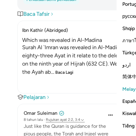
Portu
Baca Tafsir
русск
Shqip
Ibn Kathir (Abridged)
Which was revealed in Al-Madina
ภาษา
Surah Al `Imran was revealed in Al-Madinah, as e
Türkç
eighty-three Ayat in it relate to the delegation
on the ninth year of Hijrah (632 CE). We will e
اردو
the Ayah ab
…
Baca Lagi
简体
Melay
Pelajaran
Españ
Omar Suleiman
Kiswah
8 tahun lalu
·
Rujukan
ayat 2:2, 3:4
Tiếng 
Just like the Quran is guidance for the
pious people, the Torah and Injeel were