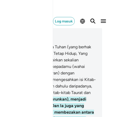
Log masuk
ca dalam Konteks
 3, Halaman 50, Juz 3
lif, Laam, Miim.
2
.
Allah tiada Tuhan (yang berhak
sembah) melainkan Dia, Yang Tetap Hidup, Yang
kal selama-lamanya mentadbirkan sekalian
khlukNya.
3
.
Ia menurunkan kepadamu (wahai
hammad) Kitab Suci (Al-Quran) dengan
ngandungi kebenaran, yang mengesahkan isi Kitab-
tab Suci yang telah diturunkan dahulu daripadanya,
n Ia juga yang menurunkan Kitab-kitab Taurat dan
l.
4
.
Sebelum (Al-Quran diturunkan), menjadi
tunjuk bagi umat manusia. Dan Ia juga yang
nurunkan Al-Furqaan (yang membezakan antara