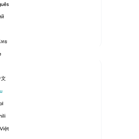
oremost in faith, the nearest to Him,
(y
guês
t, the righteous believers. Maymun bin
jo
ий
er in rank than the foremost in faith.
it
be
se
Lebih Banyak Tafsir
ke
ไทย
-
A
Refleksi
e
No
Leila Mardiyanne
An
44 minggu lalu
·
Rujukan
ayat 56:28-33
中文
ten
~ Never forbidden ~
u
I was reading a portion of my morning
Ra
ol
Quran when I had reached Surah Al
Waqi'ah. This is such a beautiful Surah,
ili
especially how Allah ﷻ introduces and
draws attention to the three most
Việt
important groups on the day of