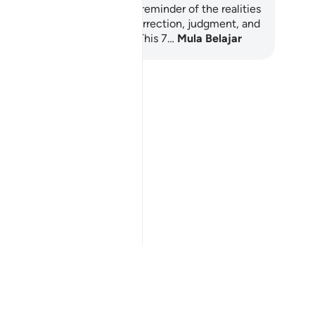
ah Al-Waqi'ah is a powerful reminder of the realities
ry soul will face: death, resurrection, judgment, and
ernal reward or punishment. This 7…
Mula Belajar