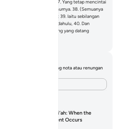
ang tidak pernah disentuh),
37
.
Yang tetap mencintai
dohnya, serta yang sebaya umurnya.
38
.
(Semuanya
u disediakan) bagi puak kanan;
39
.
Iaitu sebilangan
sar dari orang-orang yang terdahulu,
40
.
Dan
bilangan besar dari orang-orang yang datang
mudian.
bdullah Muhammad Basmeih
ta dan Refleksi
da tidak mempunyai sebarang nota atau renungan
tang ayat ini.
Rakamkan buah fikiran anda…
ncangan Pembelajaran
Surah Al-Waqi‘ah: When the
Inevitable Event Occurs