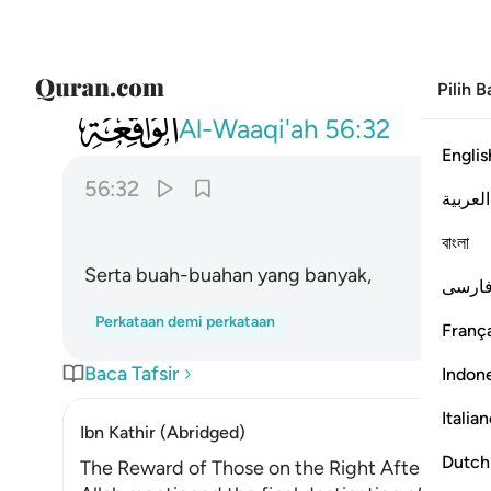
Pilih 
056
وفاكهة كثيرة ٣٢
Al-Waaqi'ah
56:32
Englis
56:32
العربية
বাংলা
Serta buah-buahan yang banyak,
ارسی
Perkataan demi perkataan
França
Baca Tafsir
Indon
Italia
Ibn Kathir (Abridged)
Dutch
The Reward of Those on the Right After