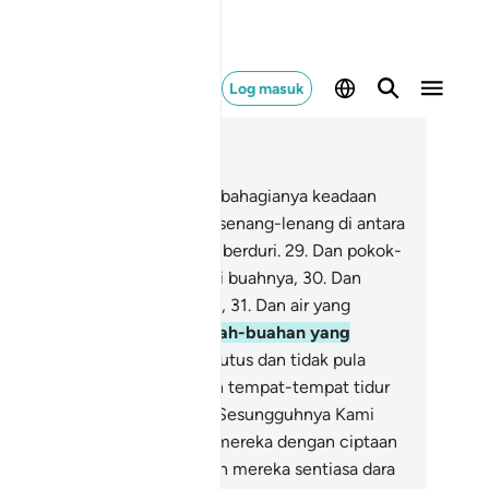
Log masuk
ca dalam Konteks
 56, Halaman 535, Juz 27
.
Dan puak kanan, - alangkah bahagianya keadaan
ak kanan itu?
28
.
Mereka bersenang-lenang di antara
hon-pohon bidara yang tidak berduri.
29
.
Dan pokok-
kok pisang yang tersusun rapi buahnya,
30
.
Dan
ungan yang tetap terbentang,
31
.
Dan air yang
ntiasa mengalir,
32
.
Serta buah-buahan yang
nyak,
33
.
Yang tidak putus-putus dan tidak pula
rlarang mendapatnya,
34
.
Dan tempat-tempat tidur
ng tertinggi keadaannya.
35
.
Sesungguhnya Kami
lah menciptakan isteri-isteri mereka dengan ciptaan
timewa,
36
.
Serta Kami jadikan mereka sentiasa dara