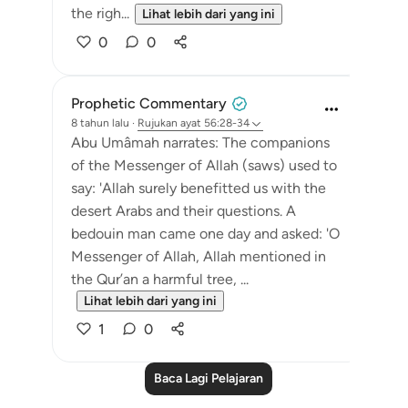
the righ...
Lihat lebih dari yang ini
0
0
Prophetic Commentary
8 tahun lalu
·
Rujukan
ayat 56:28-34
Abu Umâmah narrates: The companions
of the Messenger of Allah (saws) used to
say: 'Allah surely benefitted us with the
desert Arabs and their questions. A
bedouin man came one day and asked: 'O
Messenger of Allah, Allah mentioned in
the Qur’an a harmful tree, ...
Lihat lebih dari yang ini
1
0
Baca Lagi Pelajaran