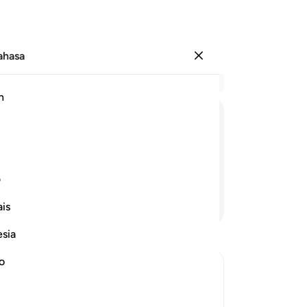
Bahasa
Log masuk
Ba
h
Bab
27
ﲆ
ﲇ
ﲈ
pu
po
po
ف
na
Teruskan Membaca
is
se
ba
esia
te
ya
no
te
is