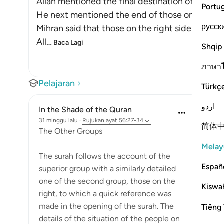
Allah mentioned the final destination of those f
Portu
He next mentioned the end of those on the righ
русск
Mihran said that those on the right side are less
All
…
Baca Lagi
Shqip
ภาษา
Pelajaran
Türkç
اردو
In the Shade of the Quran
31 minggu lalu
·
Rujukan
ayat 56:27-34
简体
The Other Groups
Melay
The surah follows the account of the
Españ
superior group with a similarly detailed
one of the second group, those on the
Kiswah
right, to which a quick reference was
made in the opening of the surah. The
Tiếng 
details of the situation of the people on