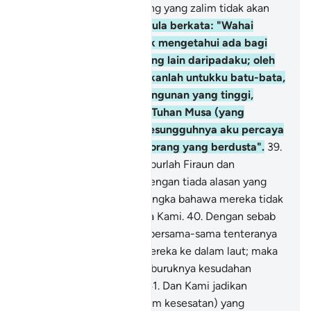
Sesungguhnya orang-orang yang zalim tidak akan
berjaya".
38
.
Dan Firaun pula berkata: "Wahai
orang-orangku, aku tidak mengetahui ada bagi
kamu sebarang tuhan yang lain daripadaku; oleh
itu, wahai Haman, bakarkanlah untukku batu-bata,
serta binalah untukku bangunan yang tinggi,
supaya aku naik melihat Tuhan Musa (yang
dikatakannya itu); dan sesungguhnya aku percaya
adalah Musa dari orang-orang yang berdusta".
39
.
Dan berlaku sombong takburlah Firaun dan
tenteranya di negeri itu dengan tiada alasan yang
benar, dan mereka menyangka bahawa mereka tidak
akan dikembalikan kepada Kami.
40
.
Dengan sebab
itu Kami mengepungnya bersama-sama tenteranya
serta Kami humbankan mereka ke dalam laut; maka
perhatikanlah bagaimana buruknya kesudahan
orang-orang yang zalim.
41
.
Dan Kami jadikan
mereka ketua-ketua (dalam kesesatan) yang