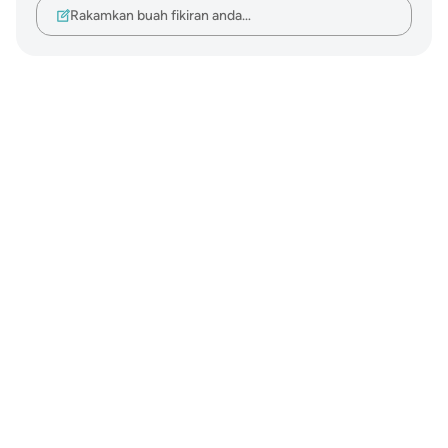
Rakamkan buah fikiran anda…
Notes
placeholders
close