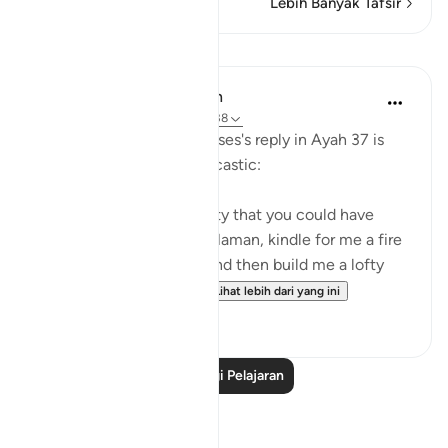
Lebih Banyak Tafsir
Pelajaran
In the Shade of the Quran
31 minggu lalu
·
Rujukan
ayat 28:38
Pharaoh's response to Moses's reply in Ayah 37 is
evasive, boastful, and sarcastic:
"Nobles! I know of no deity that you could have
other than myself. Well, Haman, kindle for me a fire
[to bake bricks] of clay, and then build me a lofty
tower, so that I may h...
Lihat lebih dari yang ini
0
0
Baca Lagi Pelajaran
Refleksi