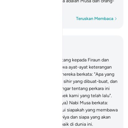
sesungguhnya aku percaya adalah Musa dari orang-
orang yang berdusta".
Perkataan demi perkataan
Teruskan Membaca
Baca dalam Konteks
Bab 28, Halaman 390, Juz 20
36
.
Setelah Nabi Musa datang kepada Firaun dan
kaumnya dengan membawa ayat-ayat keterangan
Kami yang terang nyata, mereka berkata: "Apa yang
engkau bawa ini hanyalah sihir yang dibuat-buat, dan
kami tidak pernah mendengar tentang perkara ini
dalam kalangan datuk nenek kami yang telah lalu".
37
.
Dan (bagi menjawabnya) Nabi Musa berkata:
"Tuhanku lebih mengetahui siapakah yang membawa
hidayah petunjuk dari sisiNya dan siapa yang akan
beroleh kesudahan yang baik di dunia ini.