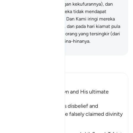
mengajak ke neraka (dengan kekufurannya), dan
pada hari kiamat pula mereka tidak mendapat
sebarang pertolongan.
42
.
Dan Kami iringi mereka
dengan laknat di dunia ini, dan pada hari kiamat pula
adalah mereka dari orang-orang yang tersingkir (dari
rahmat Kami) dengan sehina-hinanya.
-
Abdullah Muhammad Basmeih
Baca Tafsir
Ibn Kathir (Abridged)
The Arrogance of Fir`awn and His ultimate
Destiny
Allah tells us of Fir`awn's disbelief and
wrongdoing, and how he falsely claimed divinity
for his evi
…
Baca Lagi