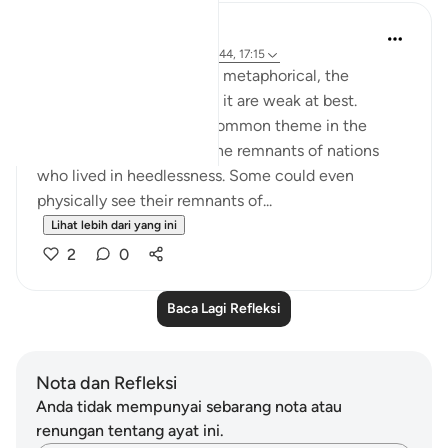
Hana Alasry
6 tahun lalu
·
Rujukan
ayat 28:38-44, 17:15
The order to build is more metaphorical, the
accounts associated with it are weak at best.
'See then their end' is a common theme in the
Quran for people to see the remnants of nations
who lived in heedlessness. Some could even
physically see their remnants of...
Lihat lebih dari yang ini
2
0
Baca Lagi Refleksi
Nota dan Refleksi
Anda tidak mempunyai sebarang nota atau
renungan tentang ayat ini.