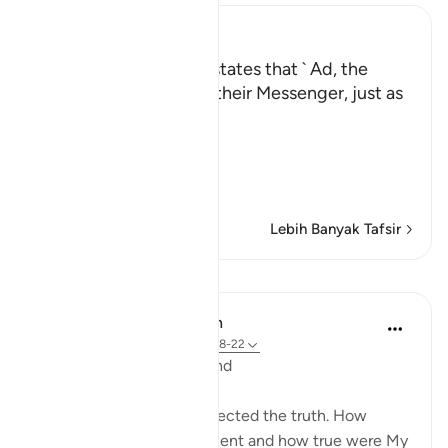
Ibn Kathir (Abridged)
The Story of ` Ad Allah states that ` Ad, the
People of Hud, denied their Messenger, just as
the people of Nuh did.
So, Allah sent on them,
عَلَيْهِمْ ر
…
Baca Lagi
Lebih Banyak Tafsir
Pelajaran
In the Shade of the Quran
31 minggu lalu
·
Rujukan
ayat 54:18-22
The 'Ad and the Stormwind
The people of 'Ad also rejected the truth. How
grievous was My punishment and how true were My