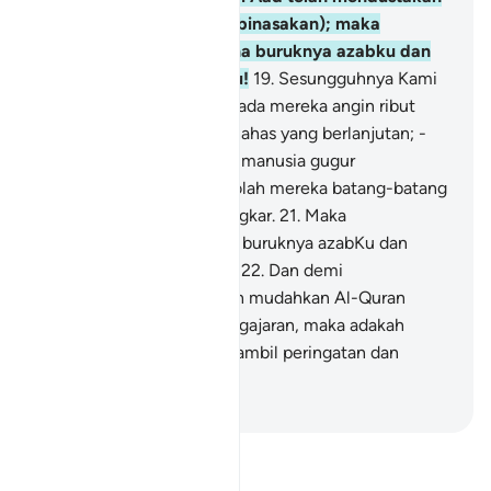
Rasulnya (lalu mereka dibinasakan); maka
perhatikanlah, bagaimana buruknya azabku dan
kesan amaran-amaranKu!
19
.
Sesungguhnya Kami
telah menghantarkan kepada mereka angin ribut
yang kencang, pada hari nahas yang berlanjutan; -
20
.
Yang menumbangkan manusia gugur
bergelimpangan, seolah-olah mereka batang-batang
pohon kurma yang terbongkar.
21
.
Maka
perhatikanlah, bagaimana buruknya azabKu dan
kesan amaran-amaranKu!
22
.
Dan demi
sesungguhnya! Kami telah mudahkan Al-Quran
untuk peringatan dan pengajaran, maka adakah
sesiapa yang mahu mengambil peringatan dan
pelajaran (daripadanya)?
-
Abdullah Muhammad Basmeih
Baca Tafsir