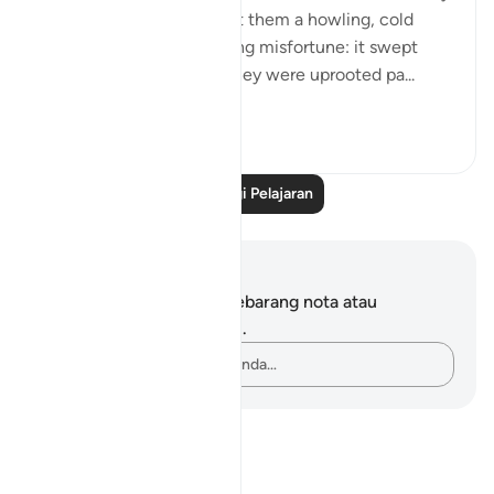
warnings. We sent against them a howling, cold
wind on a day of unceasing misfortune: it swept
people away as though they were uprooted pa...
Lihat lebih dari yang ini
1
0
Baca Lagi Pelajaran
Nota dan Refleksi
Anda tidak mempunyai sebarang nota atau
renungan tentang ayat ini.
Rakamkan buah fikiran anda…