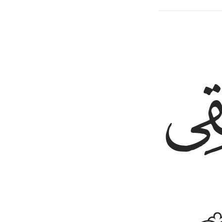
an Berkaitan
ﱘ