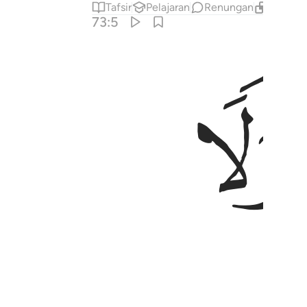
Tafsir
Pelajaran
Renungan
Kandung
73:5
ﱙ