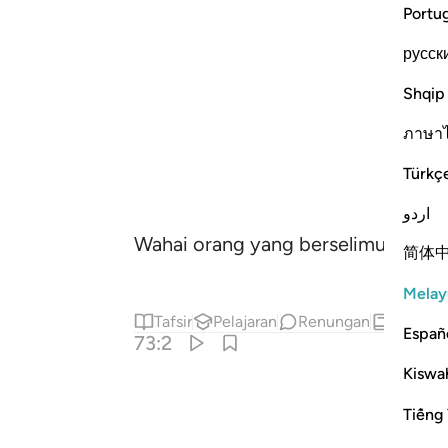
Portu
русск
Shqip
ภาษา
Türkç
اردو
Wahai orang yang berselimut!.
简体
Melay
Tafsir
Pelajaran
Renungan
Hadis
Españ
73:2
Kiswah
Tiếng 