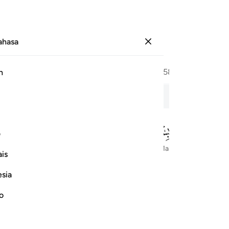
Bahasa
Log masuk
Halaman
574
Juz
29
/
Hizb
58
h
Orang Yang Berselimut
ف
Dengan Nama Allah Yang Maha Pengasih lagi Maha Penyayang
is
esia
no