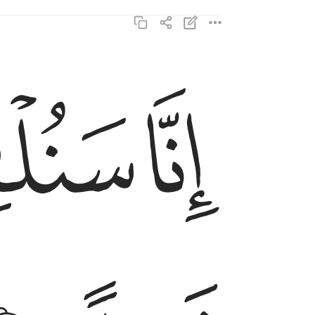
ﱖ
ﱗ
انا سنلقي عليك قولا ثقيلا ٥
إِنَّا سَنُلْقِى عَلَيْكَ قَوْلًۭا ثَقِيلًا ٥