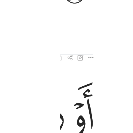
ﱏ
ﱐ
ﱑ
او زد عليه ورتل القران ترتيلا ٤
أَوْ زِدْ عَلَيْهِ وَرَتِّلِ ٱلْقُرْءَانَ تَرْتِيلًا ٤