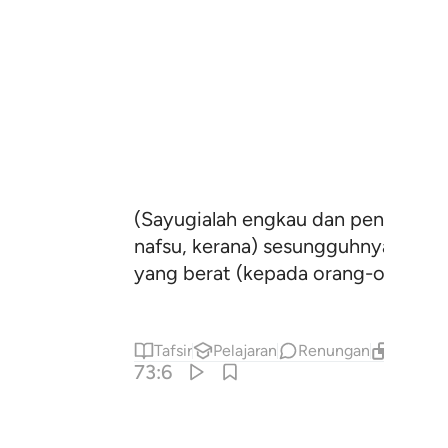
(Sayugialah engkau dan pengikut-
nafsu, kerana) sesungguhnya Kam
yang berat (kepada orang-orang y
Tafsir
Pelajaran
Renungan
Kandung
73:6