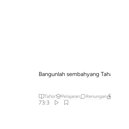
Bangunlah sembahyang Tahajjud pad
Tafsir
Pelajaran
Renungan
Kandung
73:3