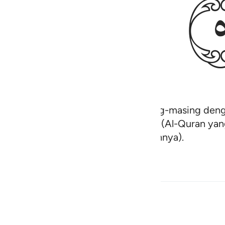
pengikutmu membiasakan diri masing-masing deng
i akan menurunkan kepadamu wahyu (Al-Quran yan
ang tidak bersedia menyempurnakannya).
an Berkaitan