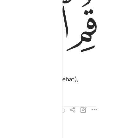
ﱄ
ﱅ
ﱆ
 dapat tidak untuk berehat),
نصفه او انقص منه قليلا ٣
نِّصْفَهُۥٓ أَوِ ٱنقُصْ مِنْهُ قَلِيلًا ٣