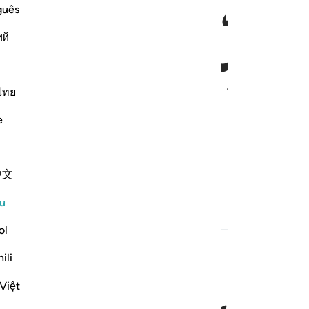
ﱃ
guês
ий
ไทย
e
中文
u
Kandungan Berkaitan
ol
ili
Việt