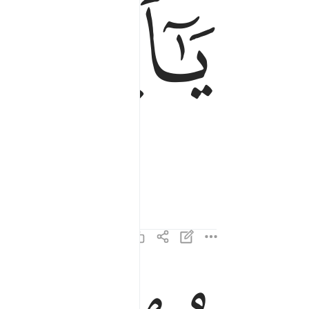
ﱁ
ﱂ
قم الليل الا قليلا ٢
قُمِ ٱلَّيْلَ إِلَّا قَلِيلًۭا ٢