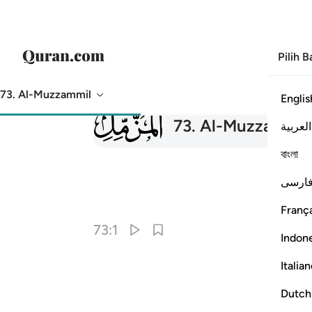
Pilih 
73. Al-Muzzammil
Englis
073
73
.
Al-Muzzammil
العربية
বাংলা
ارسی
França
73:1
Indon
Italia
Dutch