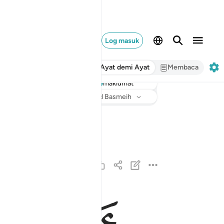
Log masuk
Ayat demi Ayat
Membaca
maklumat
Dengar
Terjemahan
: Abdullah Muhammad Basmeih
يا ايها المزمل ١
يَـٰٓأَيُّهَا ٱلْمُزَّمِّلُ ١