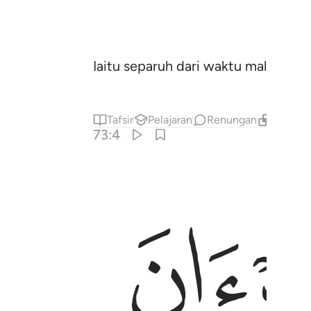
Iaitu separuh dari waktu malam, ata
Tafsir
Pelajaran
Renungan
Kandung
73:4