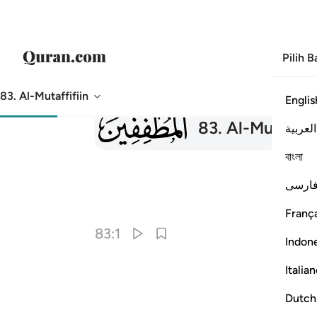
Pilih 
83. Al-Mutaffifiin
Englis
083
83
.
Al-Mutaffifi
العربية
বাংলা
ارسی
França
83:1
Indon
Italia
Dutch