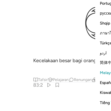
Portu
русск
Shqip
ภาษา
Türkç
اردو
Kecelakaan besar bagi orang-orang
简体
Melay
Tafsir
Pelajaran
Renungan
Kandung
Españ
83:2
Kiswah
Tiếng 