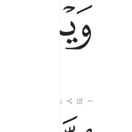
ﲥ
ﲦ
الذين اذا اكتالوا على الناس يستوفون ٢
ٱلَّذِينَ إِذَا ٱكْتَالُوا۟ عَلَى ٱلنَّاسِ يَسْتَوْفُونَ ٢