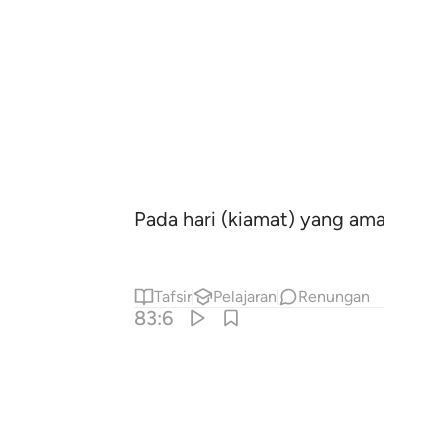
Pada hari (kiamat) yang amat besar
Tafsir
Pelajaran
Renungan
83:6