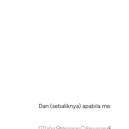
Dan (sebaliknya) apabila mereka m
Tafsir
Pelajaran
Renungan
Kandung