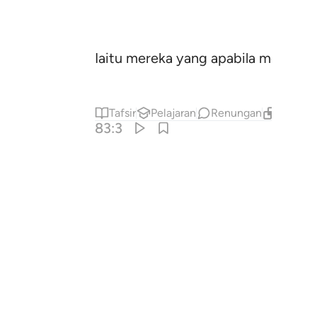
Iaitu mereka yang apabila menerim
Tafsir
Pelajaran
Renungan
Kandung
83:3