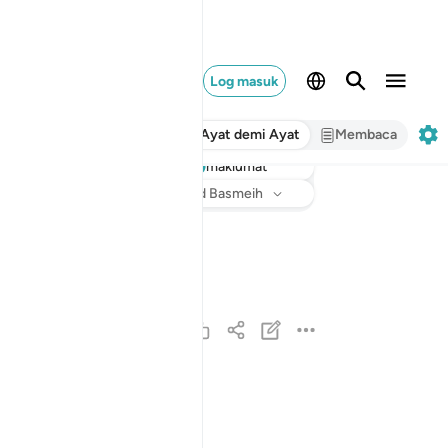
Log masuk
Ayat demi Ayat
Membaca
maklumat
Dengar
Terjemahan
: Abdullah Muhammad Basmeih
ويل للمطففين ١
وَيْلٌۭ لِّلْمُطَفِّفِينَ ١