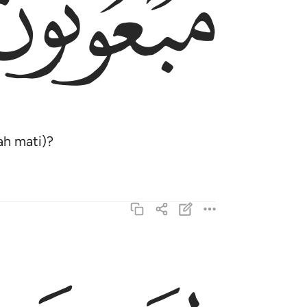
ﲹ
ah mati)?
ليوم عظيم ٥
لِيَوْمٍ عَظِيمٍۢ ٥