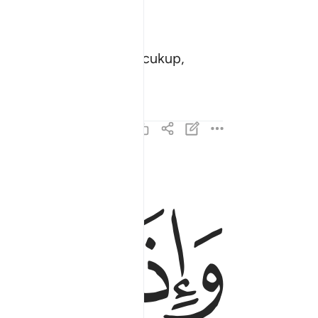
a mengambilnya dengan cukup,
ﲯ
ﲰ
واذا كالوهم او وزنوهم يخسرون ٣
وَإِذَا كَالُوهُمْ أَو وَّزَنُوهُمْ يُخْسِرُونَ ٣