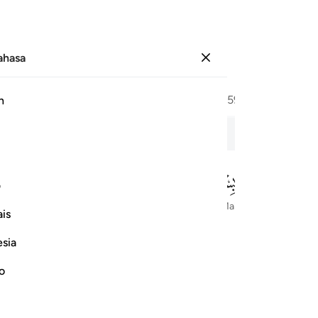
Bahasa
Log masuk
Halaman
587
Juz
30
/
Hizb
59
h
in
Orang-Orang Yang Curang
ف
Dengan Nama Allah Yang Maha Pengasih lagi Maha Penyayang
is
esia
no