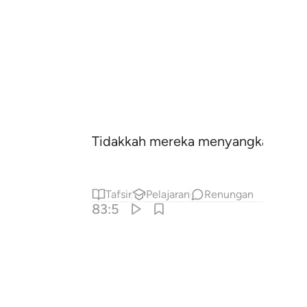
Tidakkah mereka menyangka bahawa
Tafsir
Pelajaran
Renungan
83:5