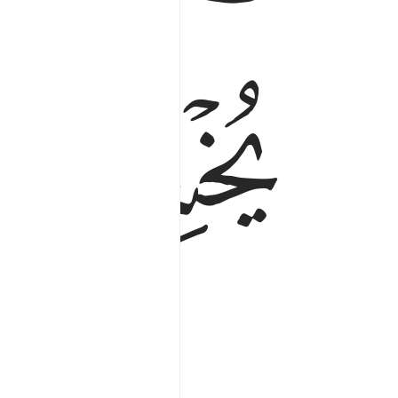
ﲳ
kurangi.