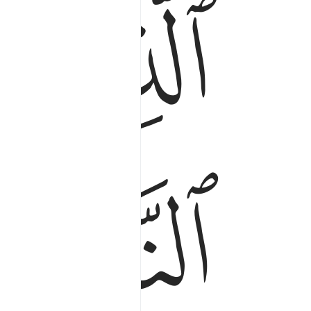
ﲨ
ﲩ
ﲬ
ﲭ