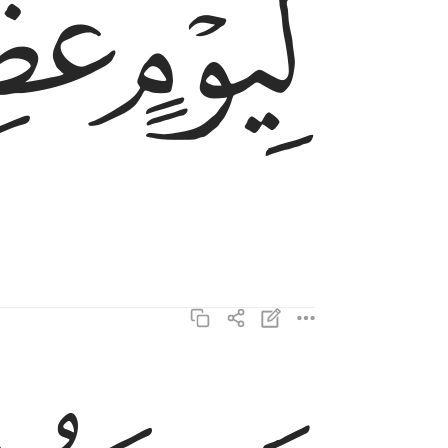
ﱁ
ﱂ
يوم يقوم الناس لرب العالمين ٦
يَوْمَ يَقُومُ ٱلنَّاسُ لِرَبِّ ٱلْعَـٰلَمِينَ ٦