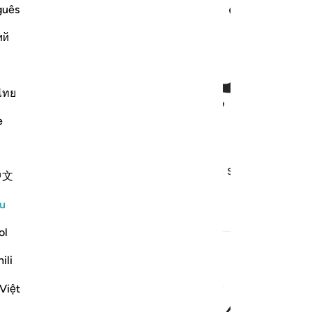
ﲧ
guês
ий
ไทย
e
 yang curang (dalam timbangan dan sukatan),
中文
u
an Berkaitan
ol
ili
Việt