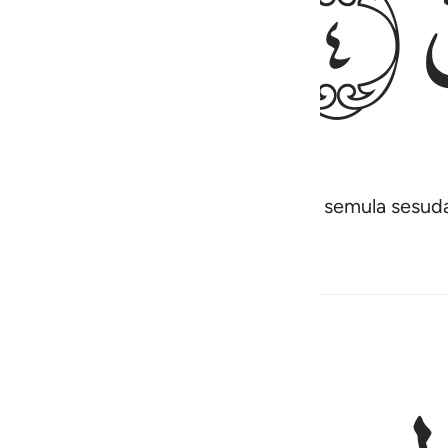
ﲺ
 mereka akan dibangkitkan (hidup semula sesud