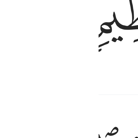
ﱃ
 (huru-haranya),