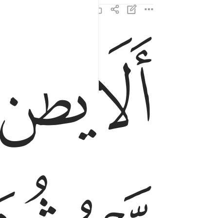
ﲵ
ﲶ
الا يظن اولايك انهم مبعوثون ٤
أَلَا يَظُنُّ أُو۟لَـٰٓئِكَ أَنَّهُم مَّبْعُوثُونَ ٤