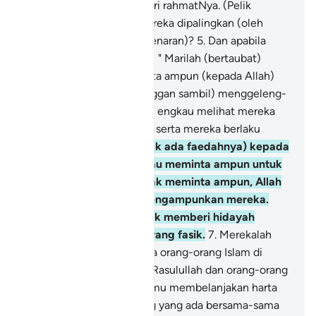
menyingkirkan mereka dari rahmatNya. (Pelik
sungguh!) Bagaimana mereka dipalingkan (oleh
hawa nafsunya - dari kebenaran)?
5
.
Dan apabila
dikatakan kepada mereka: " Marilah (bertaubat)
supaya Rasulullah meminta ampun (kepada Allah)
untuk kamu", mereka (enggan sambil) menggeleng-
gelengkan kepalanya; dan engkau melihat mereka
berpaling (dari bertaubat) serta mereka berlaku
sombong angkuh.
6
.
(Tidak ada faedahnya) kepada
mereka, sama ada engkau meminta ampun untuk
mereka atau engkau tidak meminta ampun, Allah
tidak sekali-kali akan mengampunkan mereka.
Sesungguhnya Allah tidak memberi hidayah
petunjuk kepada kaum yang fasik.
7
.
Merekalah
yang mengatakan (kepada orang-orang Islam di
Madinah yang menolong Rasulullah dan orang-orang
Muhajirin): "Janganlah kamu membelanjakan harta
kamu kepada orang-orang yang ada bersama-sama