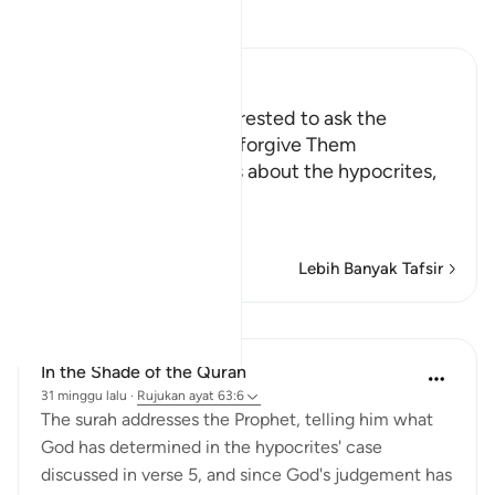
Baca Tafsir
Ibn Kathir (Abridged)
Hypocrites are not interested to ask the
prophet to ask Allah to forgive Them
Allah the Exalted states about the hypocrites,
may Allah curse them,
وَإِذ
…
Baca Lagi
Lebih Banyak Tafsir
Pelajaran
In the Shade of the Quran
31 minggu lalu
·
Rujukan
ayat 63:6
The surah addresses the Prophet, telling him what
God has determined in the hypocrites' case
discussed in verse 5, and since God's judgement has