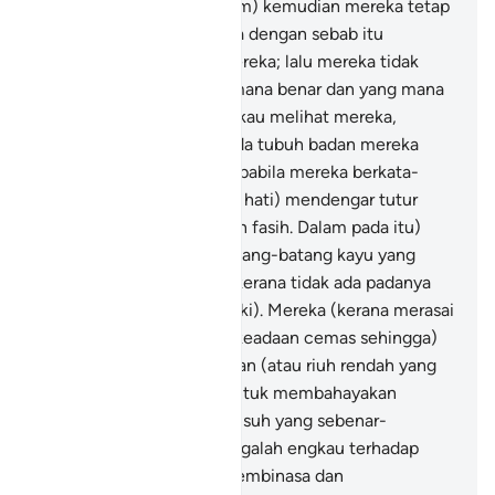
hadapan orang-orang Islam) kemudian mereka tetap
kafir sesama sendiri, maka dengan sebab itu
dimeteraikan atas hati mereka; lalu mereka tidak
dapat memahami (yang mana benar dan yang mana
salah).
4
.
Dan apabila engkau melihat mereka,
engkau tertarik hati kepada tubuh badan mereka
(dan kelalukannya); dan apabila mereka berkata-
kata, engkaujuga (tertarik hati) mendengar tutur
katanya (kerana manis dan fasih. Dalam pada itu)
mereka adalah seperti batang-batang kayu yang
tersandar (tidak terpakai kerana tidak ada padanya
kekuatan yang dikehendaki). Mereka (kerana merasai
bersalah, sentiasa dalam keadaan cemas sehingga)
menyangka tiap-tiap jeritan (atau riuh rendah yang
mereka dengar) adalah untuk membahayakan
mereka. Mereka itulah musuh yang sebenar-
benarnya maka berjaga-jagalah engkau terhadap
mereka. Semoga Allah membinasa dan