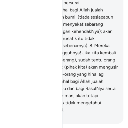
Rasulullah supaya mereka bersurai
(meninggalkannya)". Padahal bagi Allah jualah
perbendaharaan langit dan bumi, (tiada sesiapapun
yang dapat memberi atau menyekat sebarang
pemberian melainkan dengan kehendakNya); akan
tetapi orang-orang yang munafik itu tidak
memahami (hakikat yang sebenarnya).
8
.
Mereka
berkata lagi: " Demi sesungguhnya! Jika kita kembali
ke Madinah (dari medan perang), sudah tentu orang-
orang yang mulia lagi kuat (pihak kita) akan mengusir
keluar dari Madinah orang-orang yang hina lagi
lemah (pihak Islam)". Padahal bagi Allah jualah
kemuliaan dan kekuatan itu dan bagi RasulNya serta
bagi orang-orang yang beriman; akan tetapi
golongan yang munafik itu tidak mengetahui
(hakikat yang sebenarnya).
-
Abdullah Muhammad Basmeih