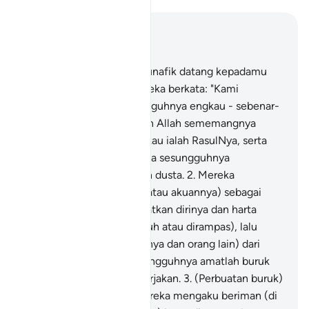
Baca dalam Konteks
Bab 63, Halaman 555, Juz 28
1
.
Apabila orang-orang munafik datang kepadamu
(wahai Muhammad), mereka berkata: "Kami
mengakui bahawa sesungguhnya engkau - sebenar-
benarnya Rasul Allah". Dan Allah sememangnya
mengetahui bahawa engkau ialah RasulNya, serta
Allah menyaksikan bahawa sesungguhnya
pengakuan mereka adalah dusta.
2
.
Mereka
menjadikan sumpahnya (atau akuannya) sebagai
perisai (untuk menyelamatkan dirinya dan harta
bendanya daripada dibunuh atau dirampas), lalu
mereka menghalang (dirinya dan orang lain) dari
menurut jalan Allah. Sesungguhnya amatlah buruk
apa yang mereka telah kerjakan.
3
.
(Perbuatan buruk)
yang demikian kerana mereka mengaku beriman (di