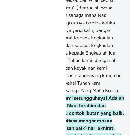
berkuasa menahan (azab seksa) dari Allah sedikit
juapun daripada menimpamu". (Berdoalah wahai
orang-orang yang beriman sebagaimana Nabi
Ibrahim dan pengikut-pengikutnya berdoa ketika
mereka memusuhi kaumnya yang kafir, dengan
berkata): "Wahai Tuhan kami! Kepada Engkaulah
sahaja kami berserah diri, dan kepada Engkaulah
kami rujuk bertaubat, serta kepada Engkaulah jua
tempat kembali!
5
.
"Wahai Tuhan kami! Janganlah
Engkau jadikan pendirian dan keyakinan kami
terpesong kerana penindasan orang-orang kafir, dan
ampunkanlah dosa kami wahai Tuhan kami;
sesungguhnya Engkaulah sahaja Yang Maha Kuasa,
lagi Maha Bijaksana".
6
.
Demi sesungguhnya! Adalah
bagi kamu pada bawaan Nabi Ibrahim dan
pengikut-pengikutnya itu contoh ikutan yang baik,
iaitu bagi orang yang sentiasa mengharapkan
keredaan Allah dan (balasan baik) hari akhirat.