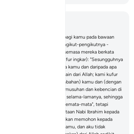
Baca dalam Konteks
Bab 60, Halaman 550, Juz 28
4
.
Sesungguhnya adalah bagi kamu pada bawaan
Nabi Ibrahim (a.s) dan pengikut-pengikutnya -
contoh ikutan yang baik, semasa mereka berkata
kepada kaumnya (yang kufur ingkar): "Sesungguhnya
kami berlepas diri daripada kamu dan daripada apa
yang kamu sembah yang lain dari Allah; kami kufur
ingkarkan (segala penyembahan) kamu dan (dengan
ini) nyatalah perasaan permusuhan dan kebencian di
antara kami dengan kamu selama-lamanya, sehingga
kamu menyembah Allah semata-mata", tetapi
janganlah dicontohi perkataan Nabi Ibrahim kepada
bapanya (katanya): "Aku akan memohon kepada
Tuhanku mengampun dosamu, dan aku tidak