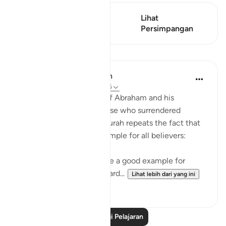
Ayat ini mempunyai 1
Lihat
Persimpangan
Persimpangan
Pelajaran
In the Shade of the Quran
31 minggu lalu
·
Rujukan
ayat 60:6
Concluding its account of Abraham and his
followers' attitude, of those who surrendered
themselves to God, the surah repeats the fact that
they provided a good example for all believers:
"In them, indeed, you have a good example for
everyone who looks forward...
Lihat lebih dari yang ini
0
0
Baca Lagi Pelajaran