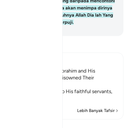
Dan sesiapa yang berpaling daripada mencontohi
mereka, (maka padahnya akan menimpa dirinya
sendiri), kerana sesungguhnya Allah Dia lah Yang
Maha Kaya, lagi Maha Terpuji.
-
Abdullah Muhammad Basmeih
Baca Tafsir
Ibn Kathir (Abridged)
The Good Example of Ibrahim and His
Followers, when They disowned Their
Disbelieving People
Allah the Exalted says to His faithful servants,
whom He co
…
Baca Lagi
Lebih Banyak Tafsir
Lihat Qiraat