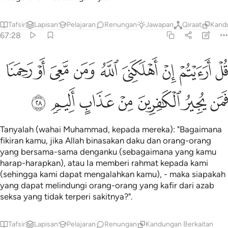
Tafsir
Lapisan
Pelajaran
Renungan
Jawapan
Qiraat
Kandu
67:28
ﱏ
ﱐ
ﱑ
ﱒ
ﱓ
ﱔ
ﱕ
ﱖ
ﱗ
ل ارايتم ان اهلكني الله ومن معي او رحمنا فمن يجير الكافرين من عذاب
ُلْ أَرَءَيْتُمْ إِنْ أَهْلَكَنِىَ ٱللَّهُ وَمَن مَّعِىَ أَوْ رَحِمَنَا فَمَن يُجِيرُ ٱلْكَـٰفِرِينَ مِنْ
ﱘ
ﱙ
ﱚ
ﱛ
ﱜ
ﱝ
ﱞ
Tanyalah (wahai Muhammad, kepada mereka): "Bagaimana
fikiran kamu, jika Allah binasakan daku dan orang-orang
yang bersama-sama denganku (sebagaimana yang kamu
harap-harapkan), atau Ia memberi rahmat kepada kami
(sehingga kami dapat mengalahkan kamu), - maka siapakah
yang dapat melindungi orang-orang yang kafir dari azab
seksa yang tidak terperi sakitnya?".
Tafsir
Lapisan
Pelajaran
Renungan
Kandungan Berkaitan