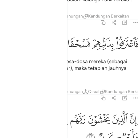
Tafsir
Lapisan
Pelajaran
Renungan
Kandungan Berkaitan
67:11
ﳆ
ﳇ
ﳈ
اعترفوا بذنبهم فسحقا لاصحاب السعير ١١
ﳉ
ﳊ
ﳋ
َٱعْتَرَفُوا۟ بِذَنۢبِهِمْ فَسُحْقًۭا لِّأَصْحَـٰبِ ٱلسَّعِيرِ ١١
Akhirnya mereka mengakui dosa-dosa mereka (sebagai
orang-orang yang kufur ingkar), maka tetaplah jauhnya
rahmat Allah dari ahli neraka.
Tafsir
Lapisan
Pelajaran
Renungan
Qiraat
Kandungan Berka
67:12
ﳌ
ﳍ
ﳎ
ﳏ
ﳐ
ن الذين يخشون ربهم بالغيب لهم مغفرة واجر كبير ١٢
ﳑ
ﳒ
ِنَّ ٱلَّذِينَ يَخْشَوْنَ رَبَّهُم بِٱلْغَيْبِ لَهُم مَّغْفِرَةٌۭ وَأَجْرٌۭ كَبِيرٌۭ ١٢
ﳓ
ﳔ
ﳕ