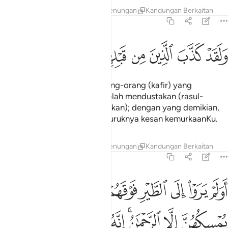
Tafsir
Lapisan
Pelajaran
Renungan
Kandungan Berkaitan
67:18
ﱾ
ﱿ
ﲀ
ﲁ
ﲂ
لقد كذب الذين من قبلهم فكيف كان نكير ١٨
ﲃ
ﲄ
ﲅ
ﲆ
َلَقَدْ كَذَّبَ ٱلَّذِينَ مِن قَبْلِهِمْ فَكَيْفَ كَانَ نَكِيرِ ١٨
Dan demi sesungguhnya! orang-orang (kafir) yang
terdahulu daripada mereka telah mendustakan (rasul-
rasulnya lalu mereka dibinasakan); dengan yang demikian,
(perhatikanlah) bagaimana buruknya kesan kemurkaanKu.
Tafsir
Lapisan
Pelajaran
Renungan
Kandungan Berkaitan
67:19
ﲇ
ﲈ
ﲉ
ﲊ
ﲋ
ﲌ
ﲍﲎ
ﲏ
ولم يروا الى الطير فوقهم صافات ويقبضن ما يمسكهن الا الرحمان انه 
َوَلَمْ يَرَوْا۟ إِلَى ٱلطَّيْرِ فَوْقَهُمْ صَـٰٓفَّـٰتٍۢ وَيَقْبِضْنَ ۚ مَا يُمْسِكُهُنَّ إِلَّا ٱلرّ
ﲐ
ﲑ
ﲒﲓ
ﲔ
ﲕ
ﲖ
ﲗ
ﲘ