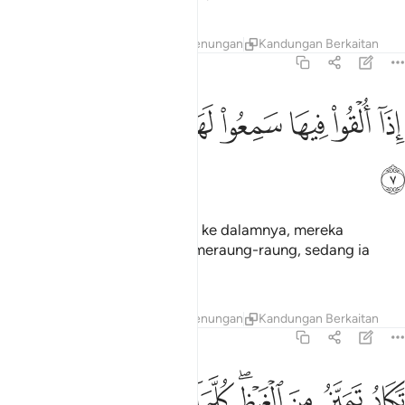
Tafsir
Lapisan
Pelajaran
Renungan
Kandungan Berkaitan
67:7
ﲏ
ﲐ
ﲑ
ﲒ
ﲓ
ذا القوا فيها سمعوا لها شهيقا وهي تفور ٧
ﲔ
ﲕ
ﲖ
ِذَآ أُلْقُوا۟ فِيهَا سَمِعُوا۟ لَهَا شَهِيقًۭا وَهِىَ تَفُورُ ٧
ﲗ
Apabila mereka dicampakkan ke dalamnya, mereka
mendengar suara jeritannya meraung-raung, sedang ia
menggelegak.
Tafsir
Lapisan
Pelajaran
Renungan
Kandungan Berkaitan
67:8
ﲘ
ﲙ
ﲚ
ﲛﲜ
ﲝ
ﲞ
ﲟ
ﲠ
كاد تميز من الغيظ كلما القي فيها فوج سالهم خزنتها الم ياتكم نذير ٨
ﲡ
َكَادُ تَمَيَّزُ مِنَ ٱلْغَيْظِ ۖ كُلَّمَآ أُلْقِىَ فِيهَا فَوْجٌۭ سَأَلَهُمْ خَزَنَتُهَآ أَلَمْ يَأْتِكُمْ 