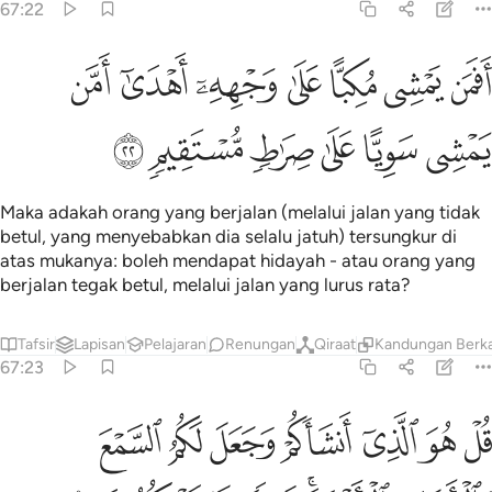
67:22
ﲸ
ﲹ
ﲺ
ﲻ
ﲼ
ﲽ
ﲾ
فمن يمشي مكبا على وجهه اهدى امن يمشي سويا على صراط مستقيم ٢
َفَمَن يَمْشِى مُكِبًّا عَلَىٰ وَجْهِهِۦٓ أَهْدَىٰٓ أَمَّن يَمْشِى سَوِيًّا عَلَىٰ صِرَٰطٍۢ مُّ
ﲿ
ﳀ
ﳁ
ﳂ
ﳃ
ﳄ
Maka adakah orang yang berjalan (melalui jalan yang tidak
betul, yang menyebabkan dia selalu jatuh) tersungkur di
atas mukanya: boleh mendapat hidayah - atau orang yang
berjalan tegak betul, melalui jalan yang lurus rata?
Tafsir
Lapisan
Pelajaran
Renungan
Qiraat
Kandungan Berka
67:23
ﳅ
ﳆ
ﳇ
ﳈ
ﳉ
ﳊ
ﳋ
ل هو الذي انشاكم وجعل لكم السمع والابصار والافيدة قليلا ما تشكرون 
ُلْ هُوَ ٱلَّذِىٓ أَنشَأَكُمْ وَجَعَلَ لَكُمُ ٱلسَّمْعَ وَٱلْأَبْصَـٰرَ وَٱلْأَفْـِٔدَةَ ۖ قَلِيلًۭا م