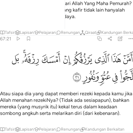
akan menolong kamu selain dari Allah Yang Maha Pemurah?
(Sebenarnya) orang-orang yang kafir tidak lain hanyalah
berada dalam keadaan terpedaya.
Tafsir
Lapisan
Pelajaran
Renungan
Qiraat
Kandungan Berka
67:21
ﲪ
ﲫ
ﲬ
ﲭ
ﲮ
ﲯ
ﲰﲱ
من هاذا الذي يرزقكم ان امسك رزقه بل لجوا في عتو ونفور ٢١
ﲲ
َمَّنْ هَـٰذَا ٱلَّذِى يَرْزُقُكُمْ إِنْ أَمْسَكَ رِزْقَهُۥ ۚ بَل لَّجُّوا۟ فِى عُتُوٍّۢ وَنُفُورٍ
ﲳ
ﲴ
ﲵ
ﲶ
ﲷ
Atau siapa dia yang dapat memberi rezeki kepada kamu jika
Allah menahan rezekiNya? (Tidak ada sesiapapun), bahkan
mereka (yang musyrik itu) kekal terus dalam keadaan
sombong angkuh serta melarikan diri (dari kebenaran).
Tafsir
Lapisan
Pelajaran
Renungan
Kandungan Berkaitan