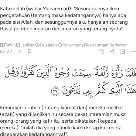
Katakanlah (wahai Muhammad): "Sesungguhnya ilmu
pengetahuan (tentang masa kedatangannya) hanya ada
pada sisi Allah, dan sesungguhnya aku hanyalah seorang
Rasul pemberi ingatan dan amaran yang terang nyata".
Tafsir
Lapisan
Pelajaran
Renungan
Kandungan Berkaitan
67:27
ﱁ
ﱂ
ﱃ
ﱄ
ﱅ
ﱆ
ﱇ
ﱈ
لما راوه زلفة سييت وجوه الذين كفروا وقيل هاذا الذي كنتم به تدعون ٢٧
َلَمَّا رَأَوْهُ زُلْفَةًۭ سِيٓـَٔتْ وُجُوهُ ٱلَّذِينَ كَفَرُوا۟ وَقِيلَ هَـٰذَا ٱلَّذِى كُنتُم بِهِۦ تَدَّعُونَ ٧
ﱉ
ﱊ
ﱋ
ﱌ
ﱍ
ﱎ
Kemudian apabila (datang kiamat dan) mereka melihat
(azab) yang dijanjikan itu secara dekat, muramlah muka
orang-orang yang kafir itu, serta dikatakan (kepada
mereka): "Inilah dia yang dahulu kamu kerap kali minta
disegerakan kedatangannya!".