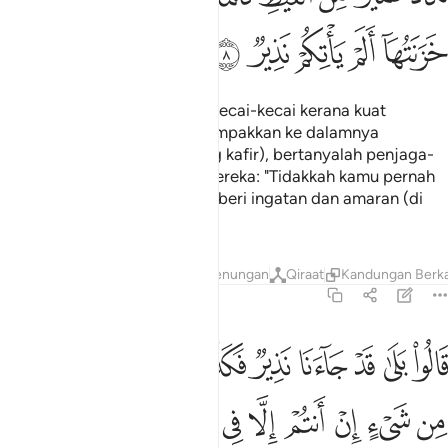
ﲢ
ﲣ
ﲤ
ﲥ
ﲦ
Hampir-hampir ia pecah berkecai-kecai kerana kuat
marahnya. Tiap-tiap kali dicampakkan ke dalamnya
sekumpulan besar (dari orang kafir), bertanyalah penjaga-
penjaga neraka itu kepada mereka: "Tidakkah kamu pernah
didatangi seorang Rasul pemberi ingatan dan amaran (di
dunia dahulu)?"
Tafsir
Lapisan
Pelajaran
Renungan
Qiraat
Kandungan Berka
67:9
ﲧ
ﲨ
ﲩ
ﲪ
ﲫ
ﲬ
ﲭ
ﲮ
ﲯ
ﲰ
الوا بلى قد جاءنا نذير فكذبنا وقلنا ما نزل الله من شيء ان انتم الا في 
َالُوا۟ بَلَىٰ قَدْ جَآءَنَا نَذِيرٌۭ فَكَذَّبْنَا وَقُلْنَا مَا نَزَّلَ ٱللَّهُ مِن شَىْءٍ إِنْ أَنت
ﲱ
ﲲ
ﲳ
ﲴ
ﲵ
ﲶ
ﲷ
ﲸ
ﲹ