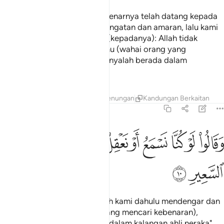
Mereka menjawab: "Ada! Sebenarnya telah datang kepada
kami seorang Rasul pemberi ingatan dan amaran, lalu kami
dustakan serta kami katakan (kepadanya): Allah tidak
menurunkan sesuatupun, kamu (wahai orang yang
mendakwa menjadi Rasul) hanyalah berada dalam
kesesatan yang besar! "
Tafsir
Lapisan
Pelajaran
Renungan
Kandungan Berkaitan
67:10
ﲺ
ﲻ
ﲼ
ﲽ
ﲾ
ﲿ
ﳀ
ﳁ
ﳂ
قالوا لو كنا نسمع او نعقل ما كنا في اصحاب السعير ١٠
ﳃ
َقَالُوا۟ لَوْ كُنَّا نَسْمَعُ أَوْ نَعْقِلُ مَا كُنَّا فِىٓ أَصْحَـٰبِ ٱلسَّعِيرِ ١٠
ﳄ
ﳅ
Dan mereka berkata: "Kalaulah kami dahulu mendengar dan
memahami (sebagai orang yang mencari kebenaran),
tentulah kami tidak termasuk dalam kalangan ahli neraka".