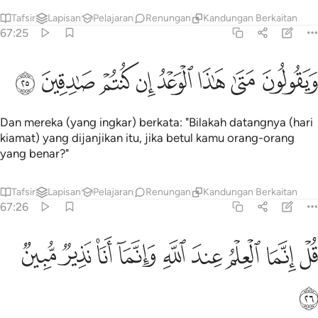
Tafsir
Lapisan
Pelajaran
Renungan
Kandungan Berkaitan
67:25
ﳜ
ﳝ
ﳞ
ﳟ
ﳠ
يقولون متى هاذا الوعد ان كنتم صادقين ٢٥
ﳡ
ﳢ
ﳣ
َيَقُولُونَ مَتَىٰ هَـٰذَا ٱلْوَعْدُ إِن كُنتُمْ صَـٰدِقِينَ ٢٥
Dan mereka (yang ingkar) berkata: "Bilakah datangnya (hari
kiamat) yang dijanjikan itu, jika betul kamu orang-orang
yang benar?"
Tafsir
Lapisan
Pelajaran
Renungan
Kandungan Berkaitan
67:26
ﳤ
ﳥ
ﳦ
ﳧ
ﳨ
ل انما العلم عند الله وانما انا نذير مبين ٢٦
ﳩ
ﳪ
ﳫ
ﳬ
ُلْ إِنَّمَا ٱلْعِلْمُ عِندَ ٱللَّهِ وَإِنَّمَآ أَنَا۠ نَذِيرٌۭ مُّبِينٌۭ ٢٦
ﳭ