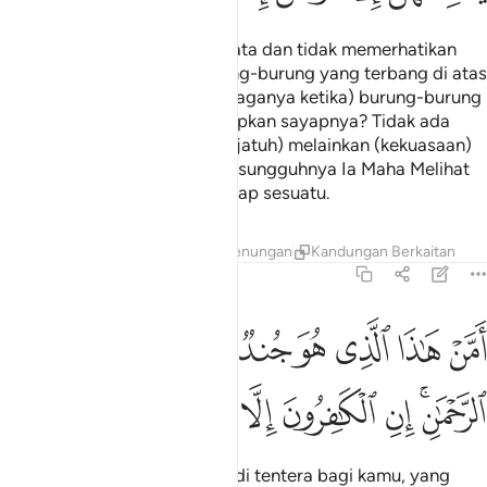
Patutkah mereka menutup mata dan tidak memerhatikan
(kekuasaan Allah pada) burung-burung yang terbang di atas
mereka, (siapakah yang menjaganya ketika) burung-burung
itu mengembang dan menutupkan sayapnya? Tidak ada
yang menahannya (daripada jatuh) melainkan (kekuasaan)
Allah Yang Maha Pemurah. Sesungguhnya Ia Maha Melihat
serta mengetahui akan tiap-tiap sesuatu.
Tafsir
Lapisan
Pelajaran
Renungan
Kandungan Berkaitan
67:20
ﲙ
ﲚ
ﲛ
ﲜ
ﲝ
ﲞ
ﲟ
ﲠ
ﲡ
من هاذا الذي هو جند لكم ينصركم من دون الرحمان ان الكافرون الا في 
َمَّنْ هَـٰذَا ٱلَّذِى هُوَ جُندٌۭ لَّكُمْ يَنصُرُكُم مِّن دُونِ ٱلرَّحْمَـٰنِ ۚ إِنِ ٱلْكَـٰفِرُونَ إِلَّ
ﲢﲣ
ﲤ
ﲥ
ﲦ
ﲧ
ﲨ
ﲩ
Bahkan siapa dia yang menjadi tentera bagi kamu, yang