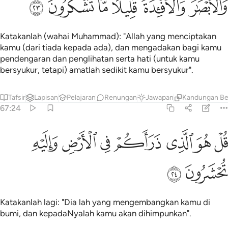
ﳌ
ﳍﳎ
ﳏ
ﳐ
ﳑ
ﳒ
Katakanlah (wahai Muhammad): "Allah yang menciptakan
kamu (dari tiada kepada ada), dan mengadakan bagi kamu
pendengaran dan penglihatan serta hati (untuk kamu
bersyukur, tetapi) amatlah sedikit kamu bersyukur".
Tafsir
Lapisan
Pelajaran
Renungan
Jawapan
Kandungan Be
67:24
ﳓ
ﳔ
ﳕ
ﳖ
ﳗ
ل هو الذي ذراكم في الارض واليه تحشرون ٢٤
ﳘ
ﳙ
ُلْ هُوَ ٱلَّذِى ذَرَأَكُمْ فِى ٱلْأَرْضِ وَإِلَيْهِ تُحْشَرُونَ ٢٤
ﳚ
ﳛ
Katakanlah lagi: "Dia lah yang mengembangkan kamu di
bumi, dan kepadaNyalah kamu akan dihimpunkan".