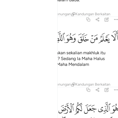
Tafsir
Lapisan
Pelajaran
Renungan
Kandungan Berkaitan
67:14
ﱌ
ﱍ
ﱎ
ﱏ
ﱐ
لا يعلم من خلق وهو اللطيف الخبير ١٤
ﱑ
ﱒ
ﱓ
َلَا يَعْلَمُ مَنْ خَلَقَ وَهُوَ ٱللَّطِيفُ ٱلْخَبِيرُ ١٤
Tidakkah Allah yang menciptakan sekalian makhluk itu
mengetahui (segala-galanya)? Sedang Ia Maha Halus
urusan PentadbiranNya, lagi Maha Mendalam
PengetahuanNya!
Tafsir
Lapisan
Pelajaran
Renungan
Kandungan Berkaitan
67:15
ﱔ
ﱕ
ﱖ
ﱗ
ﱘ
ﱙ
ﱚ
ﱛ
و الذي جعل لكم الارض ذلولا فامشوا في مناكبها وكلوا من رزقه واليه ال
ُوَ ٱلَّذِى جَعَلَ لَكُمُ ٱلْأَرْضَ ذَلُولًۭا فَٱمْشُوا۟ فِى مَنَاكِبِهَا وَكُلُوا۟ مِن 