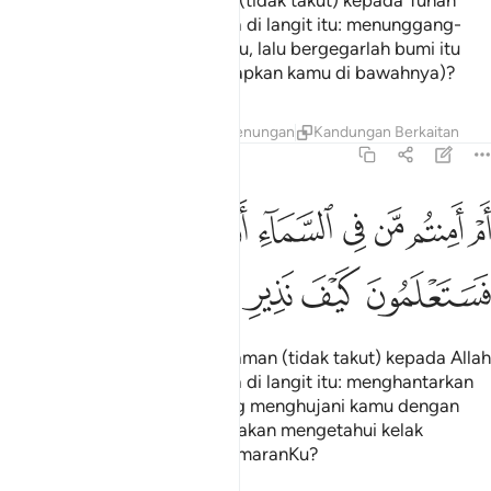
Patutkah kamu merasa aman (tidak takut) kepada Tuhan
yang pusat pemerintahanNya di langit itu: menunggang-
balikkan bumi menimbus kamu, lalu bergegarlah bumi itu
dengan serta-merta (melenyapkan kamu di bawahnya)?
Tafsir
Lapisan
Pelajaran
Renungan
Kandungan Berkaitan
67:17
ﱰ
ﱱ
ﱲ
ﱳ
ﱴ
ﱵ
ﱶ
ﱷ
م امنتم من في السماء ان يرسل عليكم حاصبا فستعلمون كيف نذير ١٧
ﱸﱹ
َمْ أَمِنتُم مَّن فِى ٱلسَّمَآءِ أَن يُرْسِلَ عَلَيْكُمْ حَاصِبًۭا ۖ فَسَتَعْلَمُونَ كَيْفَ نَذِيرِ ١٧
ﱺ
ﱻ
ﱼ
ﱽ
Atau patutkah kamu merasa aman (tidak takut) kepada Allah
yang pusat pemerintahanNya di langit itu: menghantarkan
kepada kamu angin ribut yang menghujani kamu dengan
batu; maka dengan itu, kamu akan mengetahui kelak
bagaimana buruknya kesan amaranKu?