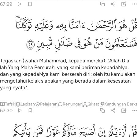
67:29
ﱟ
ﱠ
ﱡ
ﱢ
ﱣ
ﱤ
ﱥﱦ
ل هو الرحمان امنا به وعليه توكلنا فستعلمون من هو في ضلال مبين ٢٩
ُلْ هُوَ ٱلرَّحْمَـٰنُ ءَامَنَّا بِهِۦ وَعَلَيْهِ تَوَكَّلْنَا ۖ فَسَتَعْلَمُونَ مَنْ هُوَ فِى ضَلَـٰل
ﱧ
ﱨ
ﱩ
ﱪ
ﱫ
ﱬ
ﱭ
Tegaskan (wahai Muhammad, kepada mereka): "Allah Dia
lah Yang Maha Pemurah, yang kami beriman kepadaNya,
dan yang kepadaNya kami berserah diri; oleh itu kamu akan
mengetahui kelak siapakah yang berada dalam kesesatan
yang nyata".
Tafsir
Lapisan
Pelajaran
Renungan
Qiraat
Kandungan Berka
67:30
ﱮ
ﱯ
ﱰ
ﱱ
ﱲ
ﱳ
ل ارايتم ان اصبح ماوكم غورا فمن ياتيكم بماء معين ٣٠
ﱴ
ﱵ
ُلْ أَرَءَيْتُمْ إِنْ أَصْبَحَ مَآؤُكُمْ غَوْرًۭا فَمَن يَأْتِيكُم بِمَآءٍۢ مَّعِينٍۭ ٣٠