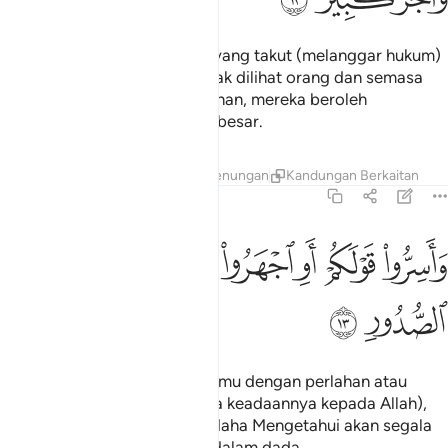
Sesungguhnya orang-orang yang takut (melanggar hukum)
Tuhannya semasa mereka tidak dilihat orang dan semasa
mereka tidak melihat azab Tuhan, mereka beroleh
keampunan dan pahala yang besar.
Tafsir
Lapisan
Pelajaran
Renungan
Kandungan Berkaitan
67:13
ﱁ
ﱂ
ﱃ
ﱄ
ﱅﱆ
ﱇ
اسروا قولكم او اجهروا به انه عليم بذات الصدور ١٣
ﱈ
ﱉ
َأَسِرُّوا۟ قَوْلَكُمْ أَوِ ٱجْهَرُوا۟ بِهِۦٓ ۖ إِنَّهُۥ عَلِيمٌۢ بِذَاتِ ٱلصُّ
ﱊ
ﱋ
Dan tuturkanlah perkataan kamu dengan perlahan atau
dengan nyaring, (sama sahaja keadaannya kepada Allah),
kerana sesungguhnya Allah Maha Mengetahui akan segala
(isi hati) yang terkandung di dalam dada.