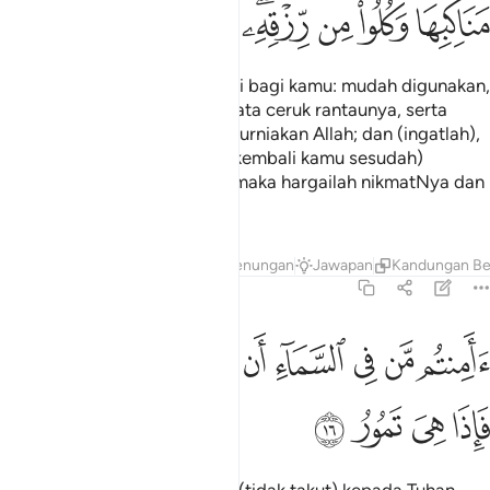
ﱜ
ﱝ
ﱞ
ﱟﱠ
ﱡ
ﱢ
ﱣ
Dia lah yang menjadikan bumi bagi kamu: mudah digunakan,
maka berjalanlah di merata-rata ceruk rantaunya, serta
makanlah dari rezeki yang dikurniakan Allah; dan (ingatlah),
kepada Allah jualah (tempat kembali kamu sesudah)
dibangkitkan hidup semula; (maka hargailah nikmatNya dan
takutilah kemurkaanNya).
Tafsir
Lapisan
Pelajaran
Renungan
Jawapan
Kandungan Be
67:16
ﱤ
ﱥ
ﱦ
ﱧ
ﱨ
ﱩ
ﱪ
امنتم من في السماء ان يخسف بكم الارض فاذا هي تمور ١٦
ﱫ
َأَمِنتُم مَّن فِى ٱلسَّمَآءِ أَن يَخْسِفَ بِكُمُ ٱلْأَرْضَ فَإِذَا هِىَ تَمُورُ ١٦
ﱬ
ﱭ
ﱮ
ﱯ