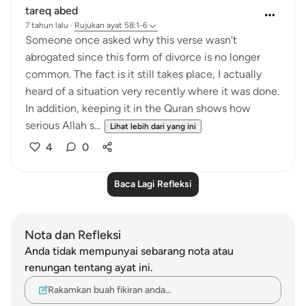
tareq abed
7 tahun lalu
·
Rujukan
ayat 58:1-6
Someone once asked why this verse wasn't
abrogated since this form of divorce is no longer
common. The fact is it still takes place, I actually
heard of a situation very recently where it was done.
In addition, keeping it in the Quran shows how
serious Allah s...
Lihat lebih dari yang ini
4
0
Baca Lagi Refleksi
Nota dan Refleksi
Anda tidak mempunyai sebarang nota atau
renungan tentang ayat ini.
Rakamkan buah fikiran anda…