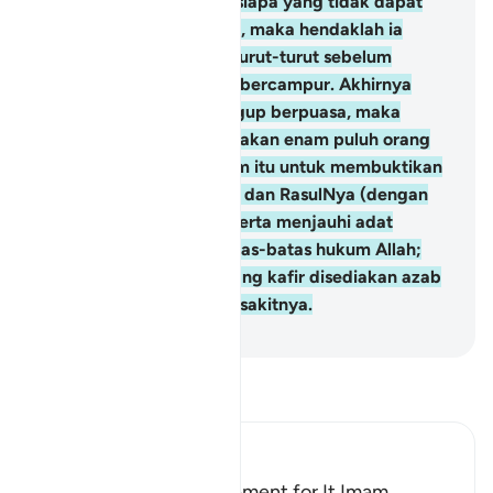
lakukan.
4
.
Kemudian, sesiapa yang tidak dapat
(memerdekakan hamba), maka hendaklah ia
berpuasa dua bulan berturut-turut sebelum
mereka (suami isteri) itu bercampur. Akhirnya
sesiapa yang tidak sanggup berpuasa, maka
hendaklah ia memberi makan enam puluh orang
miskin. Ditetapkan hukum itu untuk membuktikan
iman kamu kepada Allah dan RasulNya (dengan
mematuhi perintahNya serta menjauhi adat
Jahiliyah). Dan itulah batas-batas hukum Allah;
dan bagi orang-orang yang kafir disediakan azab
seksa yang tidak terperi sakitnya.
-
Abdullah Muhammad Basmeih
Baca Tafsir
Ibn Kathir (Abridged)
Az-Zihar and the Atonement for It Imam