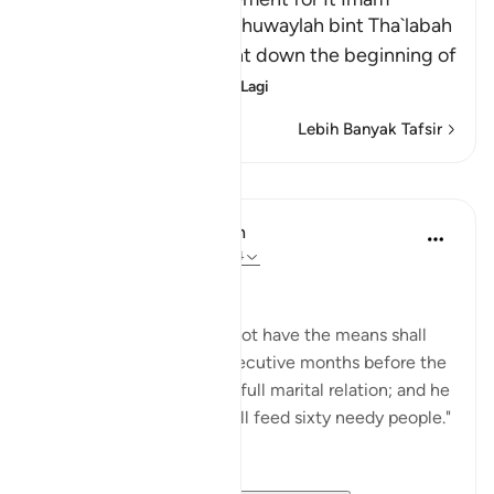
Ahmad recorded that Khuwaylah bint Tha`labah
said, "By Allah! Allah sent down the beginning of
Surat Al-Mujadila
…
Baca Lagi
Lebih Banyak Tafsir
Pelajaran
In the Shade of the Quran
31 minggu lalu
·
Rujukan
ayat 58:4
The surah here states:
"However, he who does not have the means shall
fast instead for two consecutive months before the
couple may resume their full marital relation; and he
who is unable to do it shall feed sixty needy people."
(Verse 4)