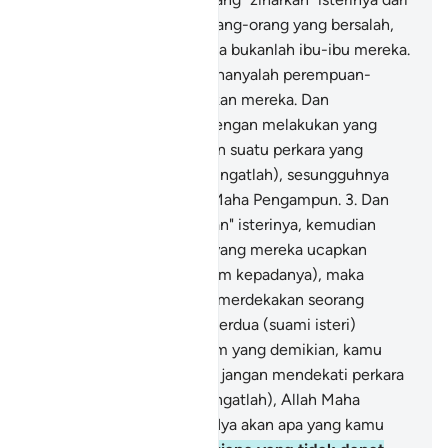
kalangan kamu (adalah orang-orang yang bersalah,
kerana) isteri-isteri mereka bukanlah ibu-ibu mereka.
Ibu-ibu mereka tidak lain hanyalah perempuan-
perempuan yang melahirkan mereka. Dan
sesungguhnya mereka (dengan melakukan yang
demikian) memperkatakan suatu perkara yang
mungkar dan dusta. Dan (ingatlah), sesungguhnya
Allah Maha Pemaaf, lagi Maha Pengampun.
3
.
Dan
orang-orang yang "ziharkan" isterinya, kemudian
mereka berbalik dari apa yang mereka ucapkan
(bahawa isterinya itu haram kepadanya), maka
hendaklah (suami itu) memerdekakan seorang
hamba sebelum mereka berdua (suami isteri)
bercampur. Dengan hukum yang demikian, kamu
diberi pengajaran (supaya jangan mendekati perkara
yang mungkar itu). Dan (ingatlah), Allah Maha
Mendalam PengetahuanNya akan apa yang kamu