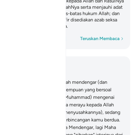
membuktikan iman kamu kepada Allah dan RasulNya
(dengan mematuhi perintahNya serta menjauhi adat
Jahiliyah). Dan itulah batas-batas hukum Allah; dan
bagi orang-orang yang kafir disediakan azab seksa
yang tidak terperi sakitnya.
Perkataan demi perkataan
Teruskan Membaca
Baca dalam Konteks
Bab 58, Halaman 542, Juz 28
1
.
Sesungguhnya Allah telah mendengar (dan
memperkenan) aduan perempuan yang bersoal
jawab denganmu (wahai Muhammad) mengenai
suaminya, sambil ia berdoa merayu kepada Allah
(mengenai perkara yang menyusahkannya), sedang
Allah sedia mendengar perbincangan kamu berdua.
Sesungguhnya Allah Maha Mendengar, lagi Maha
Melihat.
2
.
Orang-orang yang "ziharkan" isterinya dari