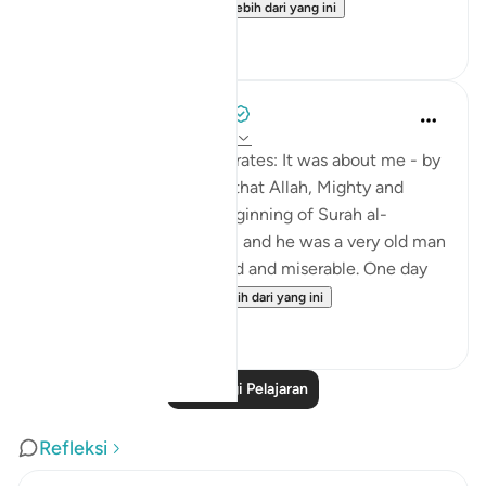
This is followed b...
Lihat lebih dari yang ini
0
0
Prophetic Commentary
8 tahun lalu
·
Rujukan
ayat 58:1-4
Khawlah bt. Tha‘labah narrates: It was about me - by
Allah - and Aws b. Sâmit that Allah, Mighty and
Majestic, revealed the beginning of Surah al-
Mujâdilah. I was with him, and he was a very old man
who became ill-mannered and miserable. One day
he came to me ...
Lihat lebih dari yang ini
1
0
Baca Lagi Pelajaran
Refleksi