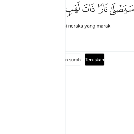
ﲅ
ﲆ
يصلى نارا ذات لهب ٣
ﲇ
ﲈ
ﲉ
َيَصْلَىٰ نَارًۭا ذَاتَ لَهَبٍۢ ٣
Ia akan menderita bakaran api neraka yang marak
menjulang.
Tafsir
Pelajaran
Renungan
Baca keseluruhan surah
Teruskan