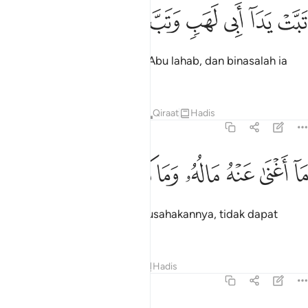
ﱸ
ﱹ
ﱺ
بت يدا ابي لهب وتب ١
ﱻ
ﱼ
ﱽ
َبَّتْ يَدَآ أَبِى لَهَبٍۢ وَتَبَّ ١
Binasalah kedua-dua tangan Abu lahab, dan binasalah ia
bersama!
Tafsir
Pelajaran
Renungan
Qiraat
Hadis
111:2
ﱾ
ﱿ
ﲀ
ا اغنى عنه ماله وما كسب ٢
ﲁ
ﲂ
ﲃ
ﲄ
َآ أَغْنَىٰ عَنْهُ مَالُهُۥ وَمَا كَسَبَ ٢
Hartanya dan segala yang diusahakannya, tidak dapat
menolongnya.
Tafsir
Pelajaran
Renungan
Hadis
111:3