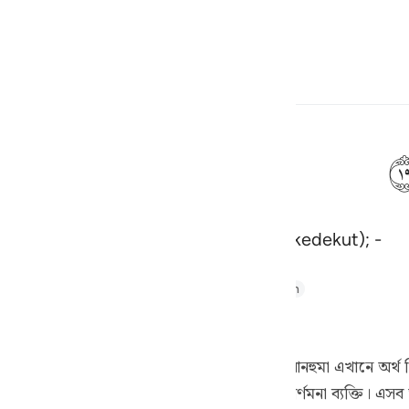
Bahasa
Log masuk
h
bertabiat resah gelisah (lagi bakhil kedekut); -
ف
is
thul Majid
Tafseer Ibn Kathir
Tafsir Ahsanul Bayaan
esia
ত্তরূপে [১] ।
no
, এর অর্থ কৃপণ। মুকাতিল বলেন, এর অর্থ সংকীর্ণমনা ব্যক্তি। এসব অ