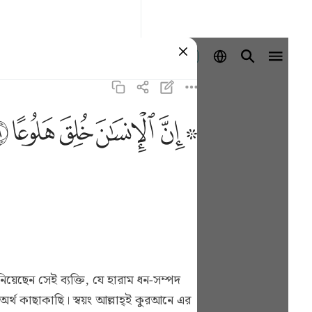
Log masuk
ﱪ ﱫ
ﱬ
ﱭ
ﱮ
ﱯ
র্থ কাছাকাছি। স্বয়ং আল্লাহ্ই কুরআনে এর