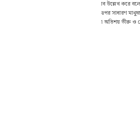
ছেন। [বাগাভী] এখানে মানুষের খারাপ কর্মকাণ্ড ও স্বভাব উল্লেখ করে বল
guês
শান্তি ও আরাম লাভ করে, তখন কৃপণ হয়ে যায়।” অতঃপর সাধারণ মান
ий
েখ করা হয়েছে। অর্থাৎ যারা এরূপ সৎকর্ম করে, তারা অতিশয় ভীরু ও 
ไทย
e
中文
u
ol
ili
Việt