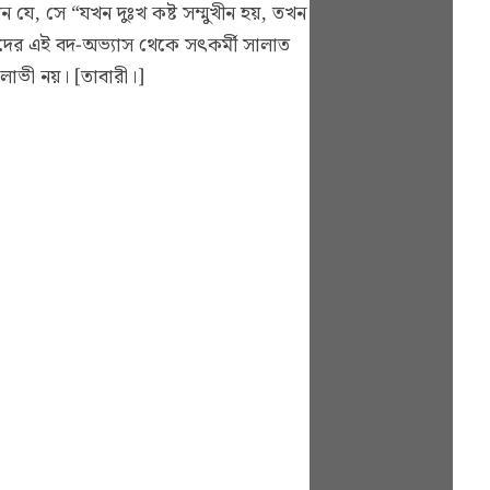
েন যে, সে “যখন দুঃখ কষ্ট সম্মুখীন হয়, তখন
ুষদের এই বদ-অভ্যাস থেকে সৎকর্মী সালাত
লোভী নয়। [তাবারী।]