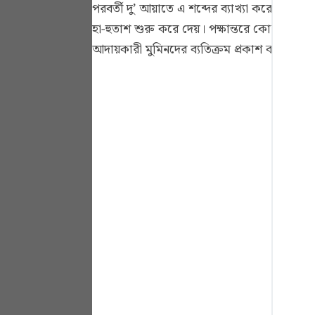
পরবর্তী দু’ আয়াতে এ শব্দের ব্যাখ্যা করে দিয়ে
Portu
হা-হুতাশ শুরু করে দেয়। পক্ষান্তরে কোন সুখ 
русск
আদায়কারী মুমিনদের ব্যতিক্রম প্রকাশ করে উল্ল
Shqip
ภาษา
Türkç
اردو
简体
Melay
Españ
Kiswah
Tiếng 