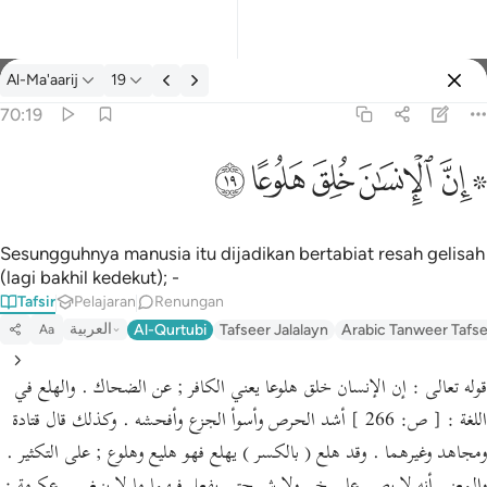
Tafsir: Al-Ma'aarij 70:19
Al-Ma'aarij
19
Log masuk
70:19
۞ ان الانسان خلق هلوعا ١٩
ﱪ ﱫ
ﱬ
ﱭ
ﱮ
ﱯ
۞ إِنَّ ٱلْإِنسَـٰنَ خُلِقَ هَلُوعًا ١٩
Sesungguhnya manusia itu dijadikan bertabiat resah gelisah
(lagi bakhil kedekut); -
Tafsir
Pelajaran
Renungan
العربية
Al-Qurtubi
Tafseer Jalalayn
Arabic Tanweer Tafs
Aa
قوله تعالى : إن الإنسان خلق هلوعا يعني الكافر ; عن الضحاك . والهلع في
اللغة : [ ص: 266 ] أشد الحرص وأسوأ الجزع وأفحشه . وكذلك قال قتادة
ومجاهد وغيرهما . وقد هلع ( بالكسر ) يهلع فهو هليع وهلوع ; على التكثير .