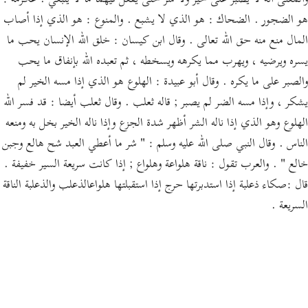
والمعنى أنه لا يصبر على خير ولا شر حتى يفعل فيهما ما لا ينبغي . عكرمة :
هو الضجور . الضحاك : هو الذي لا يشبع . والمنوع : هو الذي إذا أصاب
المال منع منه حق الله تعالى . وقال ابن كيسان : خلق الله الإنسان يحب ما
يسره ويرضيه ، ويهرب مما يكرهه ويسخطه ، ثم تعبده الله بإنفاق ما يحب
والصبر على ما يكره . وقال أبو عبيدة : الهلوع هو الذي إذا مسه الخير لم
يشكر ، وإذا مسه الضر لم يصبر ; قاله ثعلب . وقال ثعلب أيضا : قد فسر الله
الهلوع وهو الذي إذا ناله الشر أظهر شدة الجزع وإذا ناله الخير بخل به ومنعه
الناس . وقال النبي صلى الله عليه وسلم : " شر ما أعطي العبد شح هالع وجبن
خالع " . والعرب تقول : ناقة هلواعة وهلواع ; إذا كانت سريعة السير خفيفة .
قال :صكاء ذعلبة إذا استدبرتها حرج إذا استقبلتها هلواعالذعلب والذعلبة الناقة
السريعة .