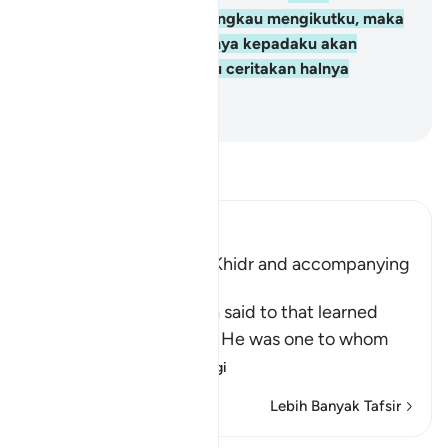
menjawab: "Sekiranya engkau mengikutku, maka
janganlah engkau bertanya kepadaku akan
sesuatupun sehingga aku ceritakan halnya
kepadamu".
-
Abdullah Muhammad Basmeih
Baca Tafsir
Ibn Kathir (Abridged)
Musa meeting with Al-Khidr and accompanying
Him
Allah tells us what Musa said to that learned
man, who was Al-Khidr. He was one to whom
Allah had given
…
Baca Lagi
Lebih Banyak Tafsir