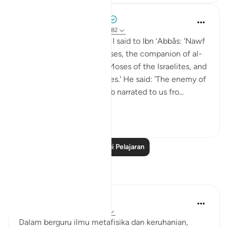
Prophetic Commentary
8 tahun lalu
·
Rujukan
ayat 18:60-82
Sa‘eed b. Jubayr narrates: I said to Ibn ‘Abbâs: 'Nawf
al-Bakkâli claims that Moses, the companion of al-
Khadhir, is not the same Moses of the Israelites, and
that he is a different Moses.' He said: 'The enemy of
Allah has lied! Ubay b. Ka‘b narrated to us fro...
Lihat lebih dari yang ini
0
0
Baca Lagi Pelajaran
Refleksi
Gus Fik
2 tahun lalu
·
Rujukan
ayat 18:70
Dalam berguru ilmu metafisika dan keruhanian,