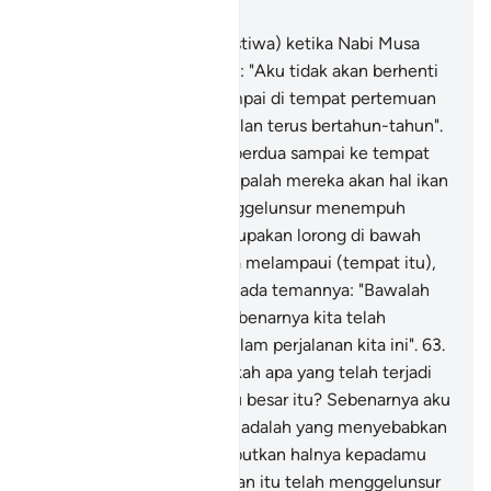
Bab 18, Halaman 301, Juz 15
60
.
Dan (ingatkanlah peristiwa) ketika Nabi Musa
berkata kepada temannya: "Aku tidak akan berhenti
berjalan sehingga aku sampai di tempat pertemuan
dua laut itu atau aku berjalan terus bertahun-tahun".
61
.
Maka apabila mereka berdua sampai ke tempat
pertemuan dua laut itu, lupalah mereka akan hal ikan
mereka, lalu ikan itu menggelunsur menempuh
jalannya di laut, yang merupakan lorong di bawah
tanah.
62
.
Setelah mereka melampaui (tempat itu),
berkatalah Nabi Musa kepada temannya: "Bawalah
makan tengah hari kita sebenarnya kita telah
mengalami penat lelah dalam perjalanan kita ini".
63
.
Temannya berkata: "Tahukah apa yang telah terjadi
ketika kita berehat di batu besar itu? Sebenarnya aku
lupakan hal ikan itu; dan tiadalah yang menyebabkan
aku lupa daripada menyebutkan halnya kepadamu
melainkan Syaitan; dan ikan itu telah menggelunsur