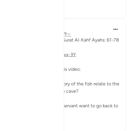
15
4
Fadel Soliman
6 tahun lalu
·
Rujukan
ayat 18:61-78
Taddabor (Pondering) of Surat Al-Kahf Ayahs: 61-78
https://youtu.be/gkeAPcwx-3Y
Questions answered in this video:
- In what way does the story of the fish relate to the
story of the fellows of the cave?
- Why did Moses and his servant want to go back to
...
Lihat lebih dari yang ini
6
0