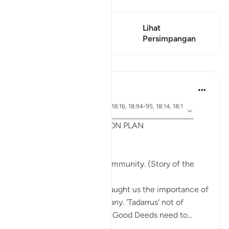
Lihat Qiraat
Ayat ini mempunyai 1
Lihat
Persimpangan
Persimpangan
Pelajaran
Syaari Ab Rahman
tahun lalu
·
ayat 18:65-70, 18:37-40, 18:16, 18:94-95, 18:14, 18:1
Rujukan
0
POST RAMADHAN ACTION PLAN
4 Deeds From AL KAHFI
1. Tie your heart to the community. (Story of the
youths of the Cave)
The youths of the Cave taught us the importance of
keeping with good company. 'Tadarrus' not of
recitation but Tadarrus of Good Deeds need to...
Lihat lebih dari yang ini