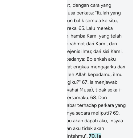
menempuh jalannya di laut, dengan cara yang
menakjubkan".
64
.
Nabi Musa berkata: "Itulah yang
kita kehendaki "; merekapun balik semula ke situ,
dengan menurut jejak mereka.
65
.
Lalu mereka
dapati seorang dari hamba-hamba Kami yang telah
kami kurniakan kepadanya rahmat dari Kami, dan
Kami telah mengajarnya sejenis ilmu; dari sisi Kami.
66
.
Nabi Musa berkata kepadanya: Bolehkah aku
mengikutmu, dengan syarat engkau mengajarku dari
apa yang telah diajarkan oleh Allah kepadamu, ilmu
yang menjadi petunjuk bagiku?"
67
.
Ia menjawab:
"Sesungguhnya engkau (wahai Musa), tidak sekali-
kali akan dapat bersabar bersamaku.
68
.
Dan
bagaimana engkau akan sabar terhadap perkara yang
engkau tidak mengetahuinya secara meliputi?
69
.
Nabi Musa berkata: "Engkau akan dapati aku, Insyaa
Allah: orang yang sabar; dan aku tidak akan
membantah sebarang perintahmu".
70
.
Ia