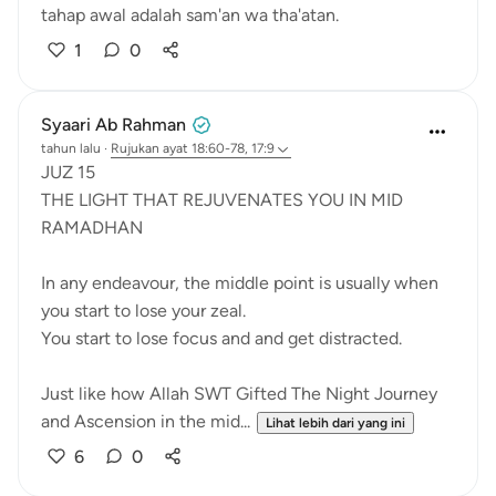
tahap awal adalah sam'an wa tha'atan.
1
0
Syaari Ab Rahman
tahun lalu
·
Rujukan
ayat 18:60-78, 17:9
JUZ 15
THE LIGHT THAT REJUVENATES YOU IN MID
RAMADHAN
In any endeavour, the middle point is usually when
you start to lose your zeal.
You start to lose focus and and get distracted.
Just like how Allah SWT Gifted The Night Journey
and Ascension in the mid...
Lihat lebih dari yang ini
6
0