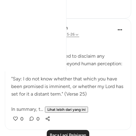
2
0
In the Shade of the Quran
31 minggu lalu
·
Rujukan
ayat 72:25-26
Limited Knowledge
The Prophet is commanded to disclaim any
knowledge of the world beyond human perception:
"Say: I do not know whether that which you have
been promised is imminent, or whether my Lord has
set for it a distant term." (Verse 25)
In summary, t...
Lihat lebih dari yang ini
0
0
Baca Lagi Pelajaran