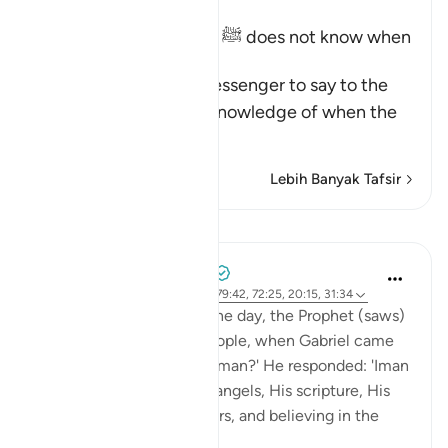
Ibn Kathir (Abridged)
The Messenger of Allah ﷺ does not know when
the Hour will be
Allah commands His Messenger to say to the
people that he has no knowledge of when the
Hou
…
Baca Lagi
Lebih Banyak Tafsir
Pelajaran
Prophetic Commentary
8 tahun lalu
·
Rujukan
ayat 27:71, 79:42, 72:25, 20:15, 31:34
Abu Hurayrah narrates: One day, the Prophet (saws)
was sitting out for the people, when Gabriel came
to him and said: 'What is Iman?' He responded: 'Iman
is to believe in Allah, His angels, His scripture, His
encounter, His messengers, and believing in the
res...
Lihat lebih dari yang ini