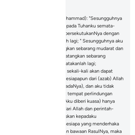
Baca dalam Konteks
Bab 72, Halaman 573, Juz 29
20
.
Katakanlah (wahai Muhammad): "Sesungguhnya
aku hanyalah beribadat kepada Tuhanku semata-
mata, dan aku tidak mempersekutukanNya dengan
sesiapapun".
21
.
Katakanlah lagi; " Sesungguhnya aku
tidak berkuasa mendatangkan sebarang mudarat dan
tidak juga berkuasa mendatangkan sebarang
kebaikan bagi kamu.
22
.
Katakanlah lagi;
"Sesungguhnya aku, tidak sekali-kali akan dapat
diberi perlindungan oleh sesiapapun dari (azab) Allah
(jika aku menderhaka kepadaNya), dan aku tidak
sekali-kali akan mendapat tempat perlindungan
selain daripadaNya,
23
.
"(Aku diberi kuasa) hanya
menyampaikan (wahyu) dari Allah dan perintah-
perintahNya (yang ditugaskan kepadaku
menyampaikannya); dan sesiapa yang menderhaka
kepada Allah dan ingkarkan bawaan RasulNya, maka