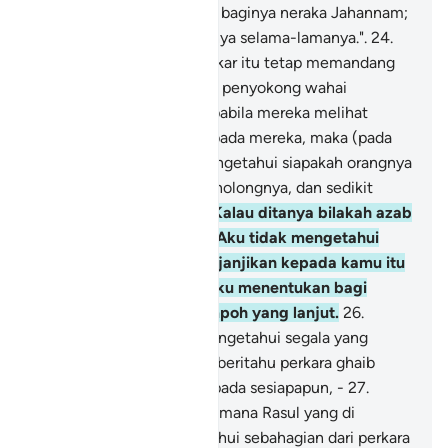
sesungguhnya disediakan baginya neraka Jahannam;
kekalah mereka di dalamnya selama-lamanya.".
24
.
(Golongan yang kufur ingkar itu tetap memandang
engkau lemah dan kurang penyokong wahai
Muhammad), sehingga apabila mereka melihat
(azab) yang dijanjikan kepada mereka, maka (pada
saat itu) mereka akan mengetahui siapakah orangnya
yang lemah penolong-penolongnya, dan sedikit
jumlah bilangannya.
25
.
(Kalau ditanya bilakah azab
itu? Maka) katakanlah: "Aku tidak mengetahui
sama ada (azab) yang dijanjikan kepada kamu itu
sudah dekat, atau Tuhanku menentukan bagi
kedatangannya satu tempoh yang lanjut.
26
.
"Tuhanlah sahaja yang mengetahui segala yang
ghaib, maka Ia tidak memberitahu perkara ghaib
yang diketahuiNya itu kepada sesiapapun, -
27
.
"Melainkan kepada mana-mana Rasul yang di
redaiNya (untuk mengetahui sebahagian dari perkara