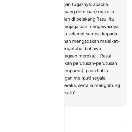
ghaib yang berkaitan dengan tugasnya; apabila
Tuhan hendak melakukan yang demikian) maka Ia
mengadakan di hadapan dan di belakang Rasul itu
malaikat-malaikat yang menjaga dan mengawasnya
(sehingga perkara ghaib itu selamat sampai kepada
yang berkenaan).
28
.
"(Tuhan mengadakan malaikat-
malaikat itu) supaya Ia mengetahui bahawa
sesungguhnya - (dengan jagaan mereka) - Rasul-
rasul itu telah menyampaikan perutusan-perutusan
Tuhan mereka, (dengan sempurna); pada hal Ia
memang mengetahui dengan meliputi segala
keadaan yang ada pada mereka, serta Ia menghitung
tiap-tiap sesuatu: satu persatu".
-
Abdullah Muhammad Basmeih
Baca Tafsir