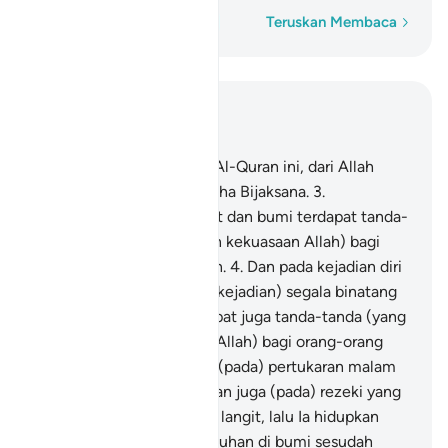
Perkataan demi perkataan
Teruskan Membaca
Baca dalam Konteks
Bab 45, Halaman 499, Juz 25
1
.
Haa, Miim.
2
.
Turunnya Al-Quran ini, dari Allah
Yang Maha Kuasa, lagi Maha Bijaksana.
3
.
Sesungguhnya pada langit dan bumi terdapat tanda-
tanda (yang membuktikan kekuasaan Allah) bagi
orang-orang yang beriman.
4
.
Dan pada kejadian diri
kamu sendiri, serta (pada kejadian) segala binatang
yang dibiakkanNya, terdapat juga tanda-tanda (yang
membuktikan kekuasaan Allah) bagi orang-orang
yang meyakininya.
5
.
Dan (pada) pertukaran malam
dan siang silih berganti, dan juga (pada) rezeki yang
diturunkan oleh Allah dari langit, lalu Ia hidupkan
dengannya tumbuh-tumbuhan di bumi sesudah