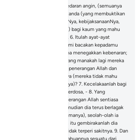
matinya, serta (pada) peredaran angin, (semuanya
itu mengandungi) tanda-tanda (yang membuktikan
keesaan Allah, kekuasaanNya, kebijaksanaanNya,
serta keluasan rahmatNya) bagi kaum yang mahu
menggunakan akal fikiran.
6
.
Itulah ayat-ayat
penerangan Allah yang kami bacakan kepadamu
(wahai Muhammad) kerana menegakkan kebenaran;
maka dengan perkataan yang manakah lagi mereka
hendak beriman, sesudah penerangan Allah dan
tanda-tanda kekuasaanNya (mereka tidak mahu
memahami dan menelitinya)?
7
.
Kecelakaanlah bagi
tiap-tiap pendusta yang berdosa, -
8
.
Yang
mendengar ayat-ayat penerangan Allah sentiasa
dibacakan kepadanya, kemudian dia terus berlagak
sombong (enggan menerimanya), seolah-olah ia
tidak mendengarnya; oleh itu gembirakanlah dia
dengan azab seksa yang tidak terperi sakitnya.
9
.
Dan
apabila sampai ke pengetahuannya sesuatu dari