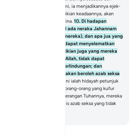
ayat-ayat penerangan Kami, ia menjadikannya ejek-
ejekan; mereka yang demikian keadaannya, akan
beroleh azab yang menghina.
10
.
Di hadapan
mereka (di akhirat kelak) ada neraka Jahannam
(yang disediakan untuk mereka), dan apa jua yang
mereka usahakan, tidak dapat menyelematkan
mereka sedikit pun; demikian juga yang mereka
sembah atau puja selain Allah, tidak dapat
memberikan sebarang perlindungan; dan
(kesudahannya) mereka akan beroleh azab seksa
yang besar.
11
.
Al-Quran ini ialah hidayah petunjuk
yang cukup lengkap; dan orang-orang yang kufur
ingkar akan ayat-ayat penerangan Tuhannya, mereka
akan beroleh azab dari jenis azab seksa yang tidak
terperi sakitnya.
-
Abdullah Muhammad Basmeih