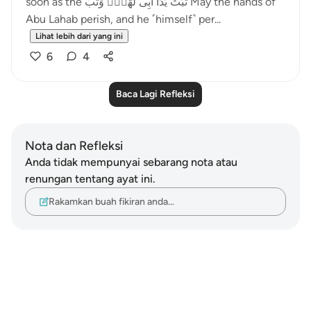
soon as the تَبَّتْ يَدَآ أَبِى لَهَبٍۢ وَتَبَّ May the hands of
Abu Lahab perish, and he ˹himself˺ per...
Lihat lebih dari yang ini
6
4
Baca Lagi Refleksi
Nota dan Refleksi
Anda tidak mempunyai sebarang nota atau
renungan tentang ayat ini.
Rakamkan buah fikiran anda…