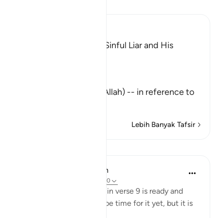
Baca Tafsir
Ibn Kathir (Abridged)
The Description of the Sinful Liar and His
Requital
Allah the Exalted says,
تِلْكَ آيَـتُ اللَّهِ
(These are the Ayat of Allah) -- in reference to
the Qu
…
Baca Lagi
Lebih Banyak Tafsir
Pelajaran
In the Shade of the Quran
31 minggu lalu
·
Rujukan
ayat 45:10
This suffering mentioned in verse 9 is ready and
close at hand. It may not be time for it yet, but it is
nevertheless present: