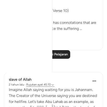
"Hell lurks behind them". (Verse 10)
The phrase, behind them, has connotations that are
specifically intended. Since the suffering ...
Lihat lebih dari yang ini
0
0
Baca Lagi Pelajaran
Refleksi
slave of Allah
2 tahun lalu
·
Rujukan
ayat 45:10
Imagine Allah saying waiting for you is Jahannam.
The Creator of the Universe saying you are destined
for hellfire. Let’s take Abu Lahab as an example, as