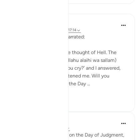
Pelajaran
Waleed Basyouni
5 tahun lalu
·
Rujukan
ayat 36:12, 17:14
Aisha (radi Allahu anha) narrated:
'Once I began to cry at the thought of Hell. The
Messenger of Allah (sal Allahu alaihi wa sallam)
asked me, ‘What makes you cry?’ and I answered,
‘The thought of Hell frightened me. Will you
remember your family on the Day ...
Lihat lebih dari yang ini
27
4
Abu Bakr Zoud
5 tahun lalu
·
Rujukan
ayat 17:14
From the greatest justice on the Day of Judgment,