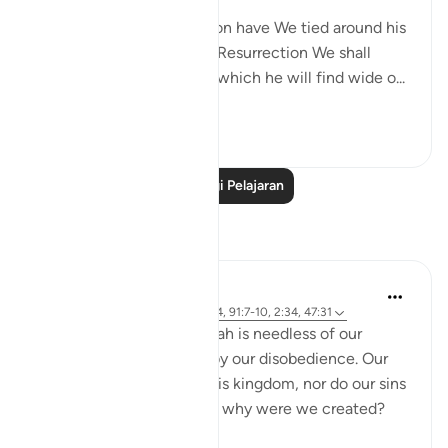
Every human being's action have We tied around his
own neck. On the Day of Resurrection We shall
produce for him a record which he will find wide o...
Lihat lebih dari yang ini
0
0
Baca Lagi Pelajaran
Refleksi
Salihu Abba
21 minggu lalu
·
Rujukan
ayat 17:14, 91:7-10, 2:34, 47:31
We are often told that Allah is needless of our
worship and unaffected by our disobedience. Our
prayers do not increase His kingdom, nor do our sins
diminish His authority. So why were we created?