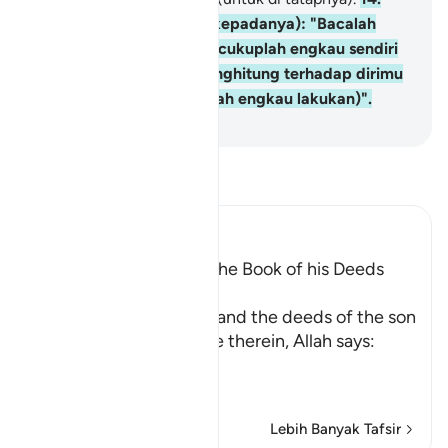
(Lalu Kami perintahkan kepadanya): "Bacalah
Kitab (suratan amalmu), cukuplah engkau sendiri
pada hari ini menjadi penghitung terhadap dirimu
(tentang segala yang telah engkau lakukan)".
-
Abdullah Muhammad Basmeih
Baca Tafsir
Ibn Kathir (Abridged)
Every Person will have the Book of his Deeds
with Him
After mentioning time, and the deeds of the son
of Adam that take place therein, Allah says:
وَكُل
…
Baca Lagi
Lebih Banyak Tafsir