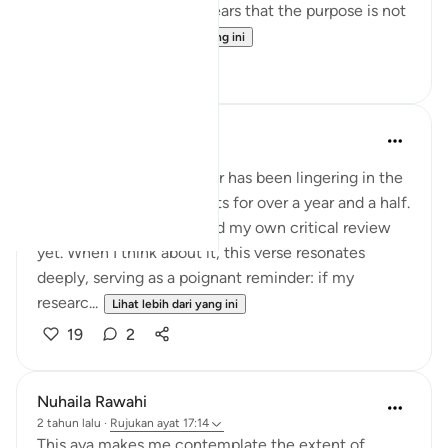
Reflecting deeply, it appears that the purpose is not
to prove...
Lihat lebih dari yang ini
16
1
Iraj Marjan
tahun lalu
·
Rujukan
ayat 17:14
My second research paper has been lingering in the
folder of incomplete drafts for over a year and a half.
Because, it has not passed my own critical review
yet. When I think about it, this verse resonates
deeply, serving as a poignant reminder: if my
researc...
Lihat lebih dari yang ini
19
2
Nuhaila Rawahi
2 tahun lalu
·
Rujukan
ayat 17:14
This aya makes me contemplate the extent of