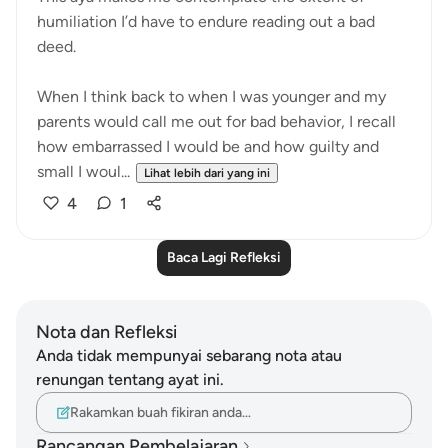
humiliation I’d have to endure reading out a bad
deed.
When I think back to when I was younger and my
parents would call me out for bad behavior, I recall
how embarrassed I would be and how guilty and
small I woul...
Lihat lebih dari yang ini
4
1
Baca Lagi Refleksi
Nota dan Refleksi
Anda tidak mempunyai sebarang nota atau
renungan tentang ayat ini.
Rakamkan buah fikiran anda…
Rancangan Pembelajaran