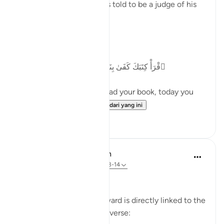
is that the human being is told to be a judge of his
own deeds.
Allah ﷻ says:
ٱقْرَأْ كِتَبَكَ كَفَىٰ بِنَفْسِكَ ٱلْيَوْمَ عَلَيْكَ حَسِيبًۭا
'(It will be said to him) Read your book, today you
are enough to...
Lihat lebih dari yang ini
33
3
In the Shade of the Quran
31 minggu lalu
·
Rujukan
ayat 17:13-14
Personal Responsibility
The law of action and reward is directly linked to the
meticulous law of the universe: