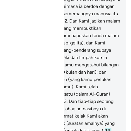
ditimpa) kejahatan sebagaimana ia berdoa dengan
memohon kebaikan, dan sememangnya manusia itu
(bertabiat) terburu-buru.
12
.
Dan Kami jadikan malam
dan siang itu dua tanda (yang membuktikan
kekuasaan kami), maka Kami hapuskan tanda malam
itu (sehingga menjadi gelap-gelita), dan Kami
jadikan tanda siang itu terang-benderang supaya
kamu mudah mencari rezeki dari limpah kurnia
Tuhan kamu, dan supaya kamu mengetahui bilangan
tahun dan hitungan hisab (bulan dan hari); dan
(ingatlah) tiap-tiap sesuatu (yang kamu perlukan
untuk dunia dan ugama kamu), Kami telah
menerangkannya satu persatu (dalam Al-Quran)
dengan sejelas-jelasnya.
13
.
Dan tiap-tiap seorang
manusia Kami kalongkan bahagian nasibnya di
lehernya, dan pada hari kiamat kelak Kami akan
keluarkan kepadanya kitab (suratan amalnya) yang
akan didapatinya terbuka (untuk di tatapnya).
14
.