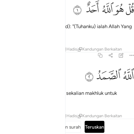
ﱁ
ﱂ
ل هو الله احد ١
ﱃ
ﱄ
ﱅ
ُلْ هُوَ ٱللَّهُ أَحَدٌ ١
Katakanlah (wahai Muhammad): "(Tuhanku) ialah Allah Yang
Maha Esa;
Tafsir
Pelajaran
Renungan
Hadis
Kandungan Berkaitan
112:2
ﱆ
لله الصمد ٢
ﱇ
ﱈ
للَّهُ ٱلصَّمَدُ ٢
"Allah Yang menjadi tumpuan sekalian makhluk untuk
memohon sebarang hajat;
Tafsir
Pelajaran
Renungan
Hadis
Kandungan Berkaitan
Baca keseluruhan surah
Teruskan