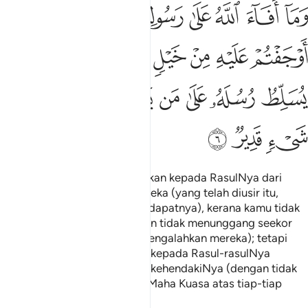
ﱝ
ﱞ
ﱟ
ﱠ
ﱡ
ﱢ
ﱣ
ما افاء الله على رسوله منهم فما اوجفتم عليه من خيل ولا ركاب ولا
َمَآ أَفَآءَ ٱللَّهُ عَلَىٰ رَسُولِهِۦ مِنْهُمْ فَمَآ أَوْجَفْتُمْ عَلَيْهِ مِنْ خَيْلٍۢ وَلَا ر
ﱤ
ﱥ
ﱦ
ﱧ
ﱨ
ﱩ
ﱪ
ﱫ
ﱬ
ﱭ
ﱮ
ﱯ
ﱰﱱ
ﱲ
ﱳ
ﱴ
ﱵ
ﱶ
ﱷ
Dan apajua yang Allah kurniakan kepada RasulNya dari
peninggalan harta benda mereka (yang telah diusir itu,
maka kamu tidak berhak mendapatnya), kerana kamu tidak
memecut seekor kuda pun dan tidak menunggang seekor
unta pun (untuk berperang mengalahkan mereka); tetapi
Allah memberikan kekuasaan kepada Rasul-rasulNya
mengalahkan sesiapa yang dikehendakiNya (dengan tidak
payah berperang); dan Allah Maha Kuasa atas tiap-tiap
sesuatu.