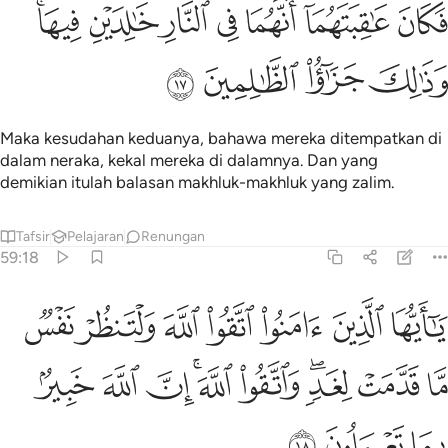
ﱁ
ﱂ
ﱃ
ﱄ
ﱅ
ﱆ
كان عاقبتهما انهما في النار خالدين فيها وذالك جزاء الظالمين ١٧
ﱇﱈ
َكَانَ عَـٰقِبَتَهُمَآ أَنَّهُمَا فِى ٱلنَّارِ خَـٰلِدَيْنِ فِيهَا ۚ وَذَٰلِكَ جَزَٰٓ
ﱉ
ﱊ
ﱋ
ﱌ
Maka kesudahan keduanya, bahawa mereka ditempatkan di
dalam neraka, kekal mereka di dalamnya. Dan yang
demikian itulah balasan makhluk-makhluk yang zalim.
Tafsir
Pelajaran
Renungan
59:18
ﱍ
ﱎ
ﱏ
ﱐ
ﱑ
ﱒ
ﱓ
ا ايها الذين امنوا اتقوا الله ولتنظر نفس ما قدمت لغد واتقوا الله ان الله 
َـٰٓأَيُّهَا ٱلَّذِينَ ءَامَنُوا۟ ٱتَّقُوا۟ ٱللَّهَ وَلْتَنظُرْ نَفْسٌۭ مَّا قَدَّمَتْ لِغَدٍۢ ۖ وَٱ
ﱔ
ﱕ
ﱖﱗ
ﱘ
ﱙﱚ
ﱛ
ﱜ
ﱝ
ﱞ
ﱟ
ﱠ