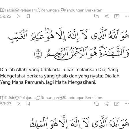
Tafsir
Pelajaran
Renungan
Kandungan Berkaitan
59:22
ﲍ
ﲎ
ﲏ
ﲐ
ﲑ
ﲒ
ﲓﲔ
ﲕ
و الله الذي لا الاه الا هو عالم الغيب والشهادة هو الرحمان الرحيم ٢٢
ﲖ
ُوَ ٱللَّهُ ٱلَّذِى لَآ إِلَـٰهَ إِلَّا هُوَ ۖ عَـٰلِمُ ٱلْغَيْبِ وَٱلشَّهَـٰدَةِ ۖ هُوَ
ﲗﲘ
ﲙ
ﲚ
ﲛ
ﲜ
Dia lah Allah, yang tidak ada Tuhan melainkan Dia; Yang
Mengetahui perkara yang ghaib dan yang nyata; Dia lah
Yang Maha Pemurah, lagi Maha Mengasihani.
Tafsir
Pelajaran
Renungan
Kandungan Berkaitan
59:23
ﲝ
ﲞ
ﲟ
ﲠ
ﲡ
ﲢ
ﲣ
ﲤ
و الله الذي لا الاه الا هو الملك القدوس السلام المومن المهيمن العزيز 
ُوَ ٱللَّهُ ٱلَّذِى لَآ إِلَـٰهَ إِلَّا هُوَ ٱلْمَلِكُ ٱلْقُدُّوسُ ٱلسَّلَـٰمُ ٱلْمُؤْمِنُ ٱلْمُهَيْمِنُ ٱل