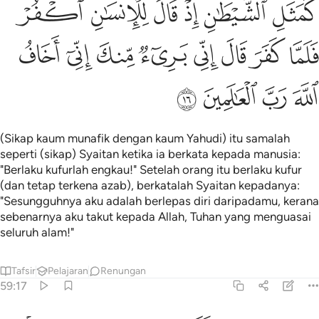
ﲾ
ﲿ
ﳀ
ﳁ
ﳂ
ﳃ
َمَثَلِ ٱلشَّيْطَـٰنِ إِذْ قَالَ لِلْإِنسَـٰنِ ٱكْفُرْ فَلَمَّا كَفَرَ قَالَ إِنِّى بَر
ﳄ
ﳅ
ﳆ
ﳇ
ﳈ
ﳉ
ﳊ
ﳋ
ﳌ
ﳍ
ﳎ
ﳏ
(Sikap kaum munafik dengan kaum Yahudi) itu samalah
seperti (sikap) Syaitan ketika ia berkata kepada manusia:
"Berlaku kufurlah engkau!" Setelah orang itu berlaku kufur
(dan tetap terkena azab), berkatalah Syaitan kepadanya:
"Sesungguhnya aku adalah berlepas diri daripadamu, kerana
sebenarnya aku takut kepada Allah, Tuhan yang menguasai
seluruh alam!"
Tafsir
Pelajaran
Renungan
59:17