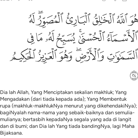
ﲲ
ﲳ
ﲴ
ﲵ
ﲶﲷ
ﲸ
و الله الخالق الباري المصور له الاسماء الحسنى يسبح له ما في السماو
ُوَ ٱللَّهُ ٱلْخَـٰلِقُ ٱلْبَارِئُ ٱلْمُصَوِّرُ ۖ لَهُ ٱلْأَسْمَآءُ ٱلْحُسْنَىٰ ۚ يُسَب
ﲹ
ﲺﲻ
ﲼ
ﲽ
ﲾ
ﲿ
ﳀ
ﳁﳂ
ﳃ
ﳄ
ﳅ
ﳆ
Dia lah Allah, Yang Menciptakan sekalian makhluk; Yang
Mengadakan (dari tiada kepada ada); Yang Membentuk
rupa (makhluk-makhlukNya menurut yang dikehendakiNya);
bagiNyalah nama-nama yang sebaik-baiknya dan semulia-
mulianya; bertasbih kepadaNya segala yang ada di langit
dan di bumi; dan Dia lah Yang tiada bandingNya, lagi Maha
Bijaksana.