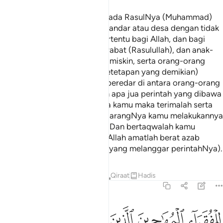
Apa yang Allah kurniakan kepada RasulNya (Muhammad)
dari harta penduduk negeri, bandar atau desa dengan tidak
berperang, maka adalah ia tertentu bagi Allah, dan bagi
Rasulullah, dan bagi kaum kerabat (Rasulullah), dan anak-
anak yatim, dan orang-orang miskin, serta orang-orang
musafir (yang keputusan). (Ketetapan yang demikian)
supaya harta itu tidak hanya beredar di antara orang-orang
kaya dari kalangan kamu. Dan apa jua perintah yang dibawa
oleh Rasulullah (s.a.w) kepada kamu maka terimalah serta
amalkan, dan apa jua yang dilarangNya kamu melakukannya
maka patuhilah laranganNya. Dan bertaqwalah kamu
kepada Allah; sesungguhnya Allah amatlah berat azab
seksaNya (bagi orang-orang yang melanggar perintahNya).
Tafsir
Pelajaran
Renungan
Qiraat
Hadis
59:8
ﲡ
ﲢ
ﲣ
ﲤ
ﲥ
ﲦ
لفقراء المهاجرين الذين اخرجوا من ديارهم واموالهم يبتغون فضلا من ا
ِلْفُقَرَآءِ ٱلْمُهَـٰجِرِينَ ٱلَّذِينَ أُخْرِجُوا۟ مِن دِيَـٰرِهِمْ وَأَمْوَٰلِه