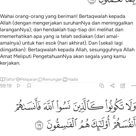
Wahai orang-orang yang beriman! Bertaqwalah kepada
Allah (dengan mengerjakan suruhanNya dan meninggalkan
laranganNya); dan hendaklah tiap-tiap diri melihat dan
memerhatikan apa yang ia telah sediakan (dari amal-
amalnya) untuk hari esok (hari akhirat). Dan (sekali lagi
diingatkan): Bertaqwalah kepada Allah, sesungguhnya Allah
Amat Meliputi PengetahuanNya akan segala yang kamu
kerjakan.
Tafsir
Pelajaran
Renungan
Hadis
59:19
ﱡ
ﱢ
ﱣ
ﱤ
ﱥ
ﱦ
لا تكونوا كالذين نسوا الله فانساهم انفسهم اولايك هم الفاسقون ١٩
َلَا تَكُونُوا۟ كَٱلَّذِينَ نَسُوا۟ ٱللَّهَ فَأَنسَىٰهُمْ أَنفُسَهُمْ ۚ أُو۟لَـٰٓ
ﱧﱨ
ﱩ
ﱪ
ﱫ
ﱬ