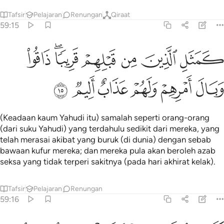
Tafsir
Pelajaran
Renungan
Qiraat
59:15
ﲱ
ﲲ
ﲳ
ﲴ
ﲵﲶ
مثل الذين من قبلهم قريبا ذاقوا وبال امرهم ولهم عذاب اليم ١٥
ﲷ
َمَثَلِ ٱلَّذِينَ مِن قَبْلِهِمْ قَرِيبًۭا ۖ ذَاقُوا۟ وَبَالَ أَمْرِهِمْ وَلَهُمْ عَذَابٌ أَلِيم
ﲸ
ﲹ
ﲺ
ﲻ
ﲼ
ﲽ
(Keadaan kaum Yahudi itu) samalah seperti orang-orang
(dari suku Yahudi) yang terdahulu sedikit dari mereka, yang
telah merasai akibat yang buruk (di dunia) dengan sebab
bawaan kufur mereka; dan mereka pula akan beroleh azab
seksa yang tidak terperi sakitnya (pada hari akhirat kelak).
Tafsir
Pelajaran
Renungan
59:16
مثل الشيطان اذ قال للانسان اكفر فلما كفر قال اني بريء منك اني اخاف