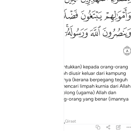
ﲧ
ﲨ
ﲩ
ﲪ
ﲫ
ﲬ
ﲭ
ﲮ
ﲯﲰ
ﲱ
ﲲ
ﲳ
ﲴ
(Pemberian itu hendaklah diuntukkan) kepada orang-orang
fakir yang berhijrah, yang telah diusir keluar dari kampung
halamannya dan harta bendanya (kerana berpegang teguh
kepada ajaran Islam), untuk mencari limpah kurnia dari Allah
dan keredaanNya, serta menolong (ugama) Allah dan
RasulNya; mereka itulah orang-orang yang benar (imannya
dan amalnya).
Tafsir
Pelajaran
Renungan
Qiraat
59:9