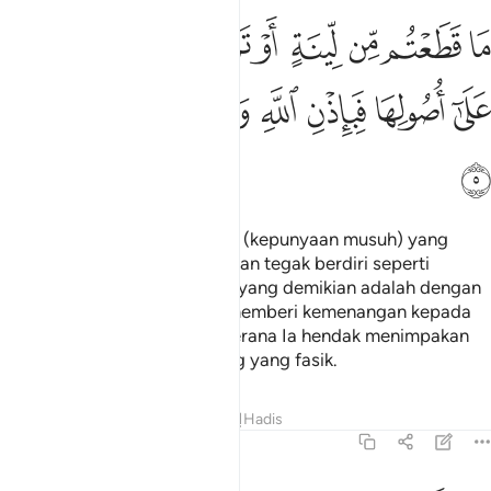
ﱏ
ﱐ
ﱑ
ﱒ
ﱓ
ﱔ
ﱕ
ا قطعتم من لينة او تركتموها قايمة على اصولها فباذن الله وليخزي الف
َا قَطَعْتُم مِّن لِّينَةٍ أَوْ تَرَكْتُمُوهَا قَآئِمَةً عَلَىٰٓ أُصُولِهَا فَبِإِذْن
ﱖ
ﱗ
ﱘ
ﱙ
ﱚ
ﱛ
ﱜ
Mana-mana jua pohon kurma (kepunyaan musuh) yang
kamu tebang atau kamu biarkan tegak berdiri seperti
keadaannya yang asal, maka yang demikian adalah dengan
izin Allah (kerana Ia hendak memberi kemenangan kepada
orang-orang mukmin), dan kerana Ia hendak menimpakan
kehinaan kepada orang-orang yang fasik.
Tafsir
Pelajaran
Renungan
Hadis
59:6