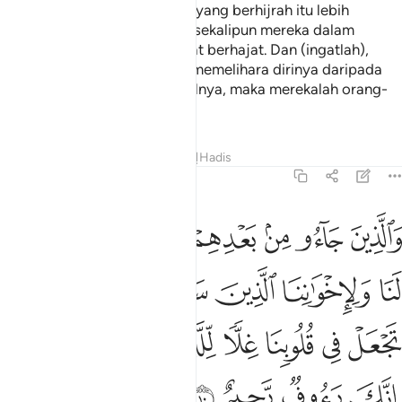
mengutamakan orang-orang yang berhijrah itu lebih
daripada diri mereka sendiri, sekalipun mereka dalam
keadaan kekurangan dan amat berhajat. Dan (ingatlah),
sesiapa yang menjaga serta memelihara dirinya daripada
dipengaruhi oleh tabiat bakhilnya, maka merekalah orang-
orang yang berjaya.
Tafsir
Pelajaran
Renungan
Hadis
59:10
ﱁ
ﱂ
ﱃ
ﱄ
ﱅ
ﱆ
ﱇ
الذين جاءوا من بعدهم يقولون ربنا اغفر لنا ولاخواننا الذين سبقونا بالايم
َٱلَّذِينَ جَآءُو مِنۢ بَعْدِهِمْ يَقُولُونَ رَبَّنَا ٱغْفِرْ لَنَا وَلِإِخْوَٰنِنَا ٱلَّذِينَ سَبَقُونَا ب
ﱈ
ﱉ
ﱊ
ﱋ
ﱌ
ﱍ
ﱎ
ﱏ
ﱐ
ﱑ
ﱒ
ﱓ
ﱔ
ﱕ
ﱖ
ﱗ
ﱘ