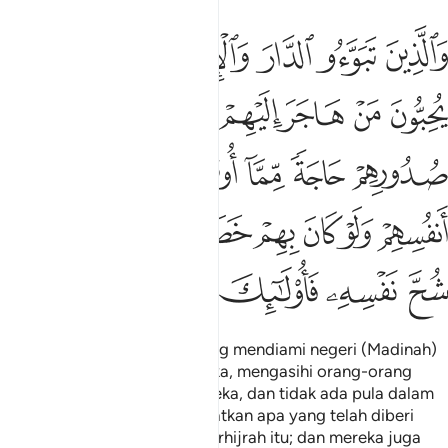
ﲵ
ﲶ
ﲷ
ﲸ
ﲹ
ﲺ
الذين تبوءوا الدار والايمان من قبلهم يحبون من هاجر اليهم ولا يج
َٱلَّذِينَ تَبَوَّءُو ٱلدَّارَ وَٱلْإِيمَـٰنَ مِن قَبْلِهِمْ يُحِبُّونَ مَنْ هَاجَر
ﲻ
ﲼ
ﲽ
ﲾ
ﲿ
ﳀ
ﳁ
ﳂ
ﳃ
ﳄ
ﳅ
ﳆ
ﳇ
ﳈ
ﳉ
ﳊ
ﳋ
ﳌﳍ
ﳎ
ﳏ
ﳐ
ﳑ
ﳒ
ﳓ
ﳔ
ﳕ
Dan orang-orang (Ansar) yang mendiami negeri (Madinah)
serta beriman sebelum mereka, mengasihi orang-orang
yang berhijrah ke negeri mereka, dan tidak ada pula dalam
hati mereka perasaan berhajatkan apa yang telah diberi
kepada orang-orang yang berhijrah itu; dan mereka juga