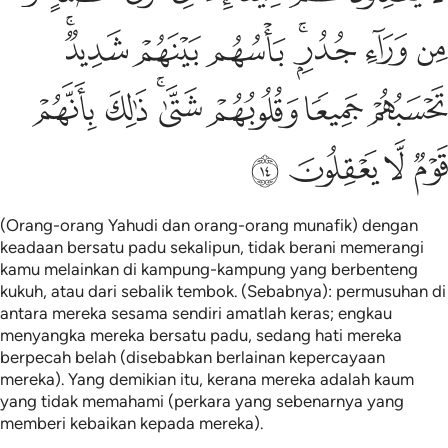
ﲞ
ﲟ
ﲠﲡ
ﲢ
ﲣ
ﲤﲥ
ﲦ
ﲧ
ﲨ
ﲩﲪ
ﲫ
ﲬ
ﲭ
ﲮ
ﲯ
ﲰ
(Orang-orang Yahudi dan orang-orang munafik) dengan
keadaan bersatu padu sekalipun, tidak berani memerangi
kamu melainkan di kampung-kampung yang berbenteng
kukuh, atau dari sebalik tembok. (Sebabnya): permusuhan di
antara mereka sesama sendiri amatlah keras; engkau
menyangka mereka bersatu padu, sedang hati mereka
berpecah belah (disebabkan berlainan kepercayaan
mereka). Yang demikian itu, kerana mereka adalah kaum
yang tidak memahami (perkara yang sebenarnya yang
memberi kebaikan kepada mereka).