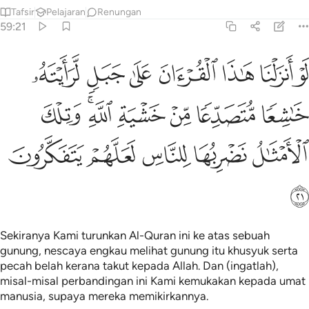
Tafsir
Pelajaran
Renungan
59:21
ﱹ
ﱺ
ﱻ
ﱼ
ﱽ
ﱾ
ﱿ
و انزلنا هاذا القران على جبل لرايته خاشعا متصدعا من خشية الله وتلك 
َوْ أَنزَلْنَا هَـٰذَا ٱلْقُرْءَانَ عَلَىٰ جَبَلٍۢ لَّرَأَيْتَهُۥ خَـٰشِعًۭا مُّتَصَدِّعًۭا مِّنْ خَشْيَةِ ٱللَّهِ ۚ و
ﲀ
ﲁ
ﲂ
ﲃ
ﲄﲅ
ﲆ
ﲇ
ﲈ
ﲉ
ﲊ
ﲋ
ﲌ
Sekiranya Kami turunkan Al-Quran ini ke atas sebuah
gunung, nescaya engkau melihat gunung itu khusyuk serta
pecah belah kerana takut kepada Allah. Dan (ingatlah),
misal-misal perbandingan ini Kami kemukakan kepada umat
manusia, supaya mereka memikirkannya.