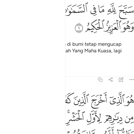
ﱺ
ﱻ
ﱼ
ﱽ
ﱾ
ﱿ
ﲀ
بح لله ما في السماوات وما في الارض وهو العزيز الحكيم ١
ﲁﲂ
َبَّحَ لِلَّهِ مَا فِى ٱلسَّمَـٰوَٰتِ وَمَا فِى ٱلْأَرْضِ ۖ وَهُوَ ٱلْعَزِيزُ ٱلْحَكِيم
ﲃ
ﲄ
ﲅ
ﲆ
Segala yang ada di langit dan di bumi tetap mengucap
tasbih kepada Allah; dan Dia lah Yang Maha Kuasa, lagi
Maha Bijaksana.
Tafsir
Pelajaran
Renungan
59:2
ﲇ
ﲈ
ﲉ
ﲊ
ﲋ
ﲌ
ﲍ
ﲎ
و الذي اخرج الذين كفروا من اهل الكتاب من ديارهم لاول الحشر ما ظنن
ُوَ ٱلَّذِىٓ أَخْرَجَ ٱلَّذِينَ كَفَرُوا۟ مِنْ أَهْلِ ٱلْكِتَـٰبِ مِن دِيَـٰرِهِمْ 
ﲏ
ﲐ
ﲑ
ﲒﲓ
ﲔ
ﲕ
ﲖ
ﲗﲘ