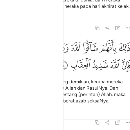
pula akan beroleh azab seksa neraka pada hari akhirat kelak.
Tafsir
Pelajaran
Renungan
59:4
ﱁ
ﱂ
ﱃ
ﱄ
ﱅﱆ
ﱇ
ﱈ
الك بانهم شاقوا الله ورسوله ومن يشاق الله فان الله شديد العقاب ٤
ﱉ
َٰلِكَ بِأَنَّهُمْ شَآقُّوا۟ ٱللَّهَ وَرَسُولَهُۥ ۖ وَمَن يُشَآقِّ ٱللَّهَ فَإِنَّ ٱللَّه
ﱊ
ﱋ
ﱌ
ﱍ
ﱎ
(Mereka ditimpakan azab) yang demikian, kerana mereka
mereka menentang (perintah) Allah dan RasulNya. Dan
(ingatlah), sesiapa yang menentang (perintah) Allah, maka
sesungguhnya Allah amatlah berat azab seksaNya.
Tafsir
Pelajaran
Renungan
59:5