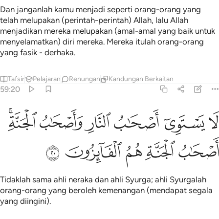
Dan janganlah kamu menjadi seperti orang-orang yang
telah melupakan (perintah-perintah) Allah, lalu Allah
menjadikan mereka melupakan (amal-amal yang baik untuk
menyelamatkan) diri mereka. Mereka itulah orang-orang
yang fasik - derhaka.
Tafsir
Pelajaran
Renungan
Kandungan Berkaitan
59:20
ﱭ
ﱮ
ﱯ
ﱰ
ﱱ
ا يستوي اصحاب النار واصحاب الجنة اصحاب الجنة هم الفايزون ٢٠
ﱲﱳ
َا يَسْتَوِىٓ أَصْحَـٰبُ ٱلنَّارِ وَأَصْحَـٰبُ ٱلْجَنَّةِ ۚ أَصْحَـٰبُ ٱلْجَنَّةِ هُمُ ٱل
ﱴ
ﱵ
ﱶ
ﱷ
ﱸ
Tidaklah sama ahli neraka dan ahli Syurga; ahli Syurgalah
orang-orang yang beroleh kemenangan (mendapat segala
yang diingini).