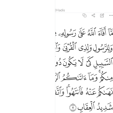
Tafsir
Pelajaran
Renungan
Hadis
59:7
ﱸ
ﱹ
ﱺ
ﱻ
ﱼ
ﱽ
ﱾ
ﱿ
ﲀ
ا افاء الله على رسوله من اهل القرى فلله وللرسول ولذي القربى واليتام
َّآ أَفَآءَ ٱللَّهُ عَلَىٰ رَسُولِهِۦ مِنْ أَهْلِ ٱلْقُرَىٰ فَلِلَّهِ وَلِلرَّسُولِ 
ﲁ
ﲂ
ﲃ
ﲄ
ﲅ
ﲆ
ﲇ
ﲈ
ﲉ
ﲊ
ﲋ
ﲌ
ﲍ
ﲎﲏ
ﲐ
ﲑ
ﲒ
ﲓ
ﲔ
ﲕ
ﲖ
ﲗﲘ
ﲙ
ﲚﲛ
ﲜ
ﲝ
ﲞ
ﲟ
ﲠ