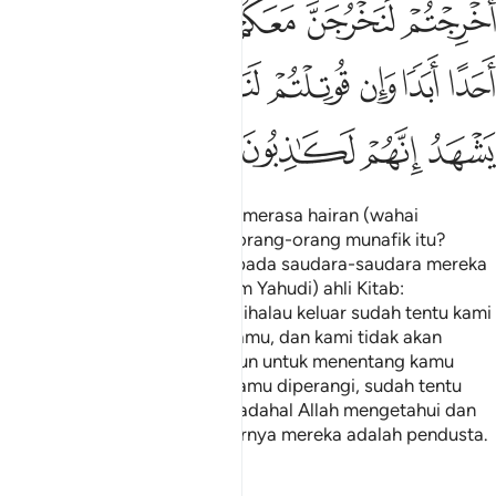
ﱧ
ﱨ
ﱩ
ﱪ
ﱫ
ﱬ
ﱭ
ﱮ
ﱯ
ﱰ
ﱱ
ﱲ
ﱳ
ﱴ
ﱵ
ﱶ
Tidakkah engkau melihat dan merasa hairan (wahai
Muhammad) terhadap sikap orang-orang munafik itu?
Mereka tergamak berkata kepada saudara-saudara mereka
yang kafir dari kalangan (kaum Yahudi) ahli Kitab:
"Sesungguhnya, kalau kamu dihalau keluar sudah tentu kami
akan keluar bersama-sama kamu, dan kami tidak akan
tunduk taat kepada sesiapapun untuk menentang kamu
selama-lamanya; dan kalau kamu diperangi, sudah tentu
kami akan membela kamu!" Padahal Allah mengetahui dan
menyaksikan bahawa sebenarnya mereka adalah pendusta.
Tafsir
Pelajaran
Renungan