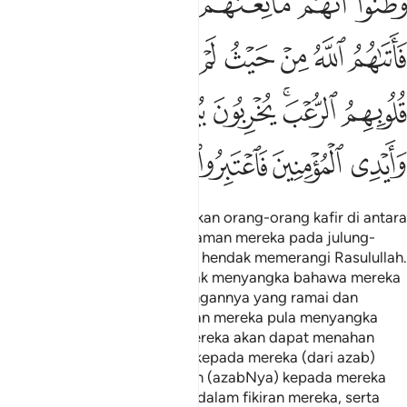
ﲙ
ﲚ
ﲛ
ﲜ
ﲝ
ﲞ
ﲟ
ﲠ
ﲡ
ﲢ
ﲣ
ﲤﲥ
ﲦ
ﲧ
ﲨ
ﲩﲪ
ﲫ
ﲬ
ﲭ
ﲮ
ﲯ
ﲰ
ﲱ
ﲲ
ﲳ
Dia lah yang telah mengeluarkan orang-orang kafir di antara
Ahli Kitab - dari kampung halaman mereka pada julung-
julung kali mereka berhimpun hendak memerangi Rasulullah.
Kamu (wahai umat Islam) tidak menyangka bahawa mereka
akan keluar (disebabkan bilangannya yang ramai dan
pertahanannya yang kuat), dan mereka pula menyangka
bahawa benteng-benteng mereka akan dapat menahan
serta memberi perlindungan kepada mereka (dari azab)
Allah. Maka Allah menimpakan (azabNya) kepada mereka
dari arah yang tidak terlintas dalam fikiran mereka, serta