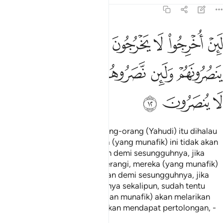
59:12
ﱷ
ﱸ
ﱹ
ﱺ
ﱻ
ﱼ
ﱽ
ﱾ
ين اخرجوا لا يخرجون معهم ولين قوتلوا لا ينصرونهم ولين نصروهم ليولن ا
َئِنْ أُخْرِجُوا۟ لَا يَخْرُجُونَ مَعَهُمْ وَلَئِن قُوتِلُوا۟ لَا يَنصُرُونَهُمْ وَلَئِن نَّصَرُوهُمْ لَيُو
ﱿ
ﲀ
ﲁ
ﲂ
ﲃ
ﲄ
ﲅ
ﲆ
ﲇ
Demi sesungguhnya! Jika orang-orang (Yahudi) itu dihalau
keluar (dari Madinah), mereka (yang munafik) ini tidak akan
keluar bersama-samanya; dan demi sesungguhnya, jika
orang-orang (Yahudi) itu diperangi, mereka (yang munafik)
ini tidak akan membelanya; dan demi sesungguhnya, jika
ditakdirkan mereka membelanya sekalipun, sudah tentu
mereka (semuanya - Yahudi dan munafik) akan melarikan
diri; kemudian mereka tidak akan mendapat pertolongan, -