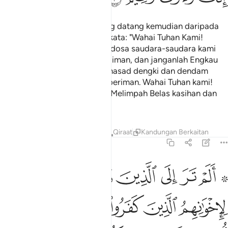
Dan orang-orang (Islam) yang datang kemudian daripada
mereka (berdoa dengan) berkata: "Wahai Tuhan Kami!
Ampunkanlah dosa kami dan dosa saudara-saudara kami
yang mendahului kami dalam iman, dan janganlah Engkau
jadikan dalam hati perasaan hasad dengki dan dendam
terhadap orang-orang yang beriman. Wahai Tuhan kami!
Sesungguhnya Engkau Amat Melimpah Belas kasihan dan
RahmatMu".
Tafsir
Pelajaran
Renungan
Qiraat
Kandungan Berkaitan
59:11
ﱙ ﱚ
ﱛ
ﱜ
ﱝ
ﱞ
ﱟ
لم تر الى الذين نافقوا يقولون لاخوانهم الذين كفروا من اهل الكتاب لي
َلَمْ تَرَ إِلَى ٱلَّذِينَ نَافَقُوا۟ يَقُولُونَ لِإِخْوَٰنِهِمُ ٱلَّذِينَ كَفَرُوا۟ مِنْ أَهْلِ ٱلْكِتَـٰبِ
ﱠ
ﱡ
ﱢ
ﱣ
ﱤ
ﱥ
ﱦ