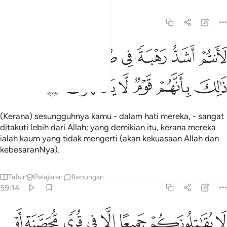
Tafsir
Pelajaran
Renungan
59:13
ﲈ
ﲉ
ﲊ
ﲋ
ﲌ
ﲍ
انتم اشد رهبة في صدورهم من الله ذالك بانهم قوم لا يفقهون ١٣
ﲎﲏ
َأَنتُمْ أَشَدُّ رَهْبَةًۭ فِى صُدُورِهِم مِّنَ ٱللَّهِ ۚ ذَٰلِكَ بِأَنَّهُمْ قَوْمٌۭ لَّا يَفْقَهُونَ ١٣
ﲐ
ﲑ
ﲒ
ﲓ
ﲔ
ﲕ
(Kerana) sesungguhnya kamu - dalam hati mereka, - sangat
ditakuti lebih dari Allah; yang demikian itu, kerana mereka
ialah kaum yang tidak mengerti (akan kekuasaan Allah dan
kebesaranNya).
Tafsir
Pelajaran
Renungan
59:14
ﲖ
ﲗ
ﲘ
ﲙ
ﲚ
ﲛ
ﲜ
ﲝ
ا يقاتلونكم جميعا الا في قرى محصنة او من وراء جدر باسهم بينهم شديد
َا يُقَـٰتِلُونَكُمْ جَمِيعًا إِلَّا فِى قُرًۭى مُّحَصَّنَةٍ أَوْ مِن وَرَآءِ جُدُرٍۭ ۚ بَأْسُهُم بَ