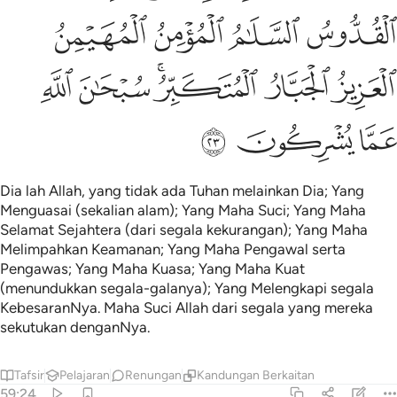
ﲥ
ﲦ
ﲧ
ﲨ
ﲩ
ﲪ
ﲫﲬ
ﲭ
ﲮ
ﲯ
ﲰ
ﲱ
Dia lah Allah, yang tidak ada Tuhan melainkan Dia; Yang
Menguasai (sekalian alam); Yang Maha Suci; Yang Maha
Selamat Sejahtera (dari segala kekurangan); Yang Maha
Melimpahkan Keamanan; Yang Maha Pengawal serta
Pengawas; Yang Maha Kuasa; Yang Maha Kuat
(menundukkan segala-galanya); Yang Melengkapi segala
KebesaranNya. Maha Suci Allah dari segala yang mereka
sekutukan denganNya.
Tafsir
Pelajaran
Renungan
Kandungan Berkaitan
59:24