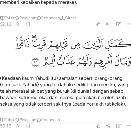
memberi kebaikan kepada mereka).
Tafsir
Pelajaran
Renungan
Qiraat
59:15
ﲱ
ﲲ
ﲳ
ﲴ
ﲵﲶ
مثل الذين من قبلهم قريبا ذاقوا وبال امرهم ولهم عذاب اليم ١٥
ﲷ
َمَثَلِ ٱلَّذِينَ مِن قَبْلِهِمْ قَرِيبًۭا ۖ ذَاقُوا۟ وَبَالَ أَمْرِهِمْ وَلَهُمْ عَذَابٌ أَلِيم
ﲸ
ﲹ
ﲺ
ﲻ
ﲼ
ﲽ
(Keadaan kaum Yahudi itu) samalah seperti orang-orang
(dari suku Yahudi) yang terdahulu sedikit dari mereka, yang
telah merasai akibat yang buruk (di dunia) dengan sebab
bawaan kufur mereka; dan mereka pula akan beroleh azab
seksa yang tidak terperi sakitnya (pada hari akhirat kelak).
Tafsir
Pelajaran
Renungan
59:16