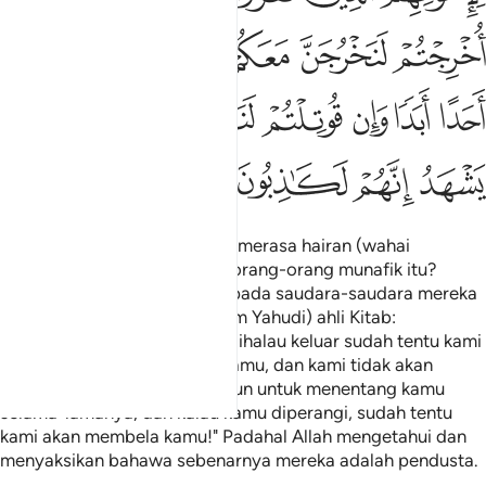
ﱧ
ﱨ
ﱩ
ﱪ
ﱫ
ﱬ
ﱭ
ﱮ
ﱯ
ﱰ
ﱱ
ﱲ
ﱳ
ﱴ
ﱵ
ﱶ
Tidakkah engkau melihat dan merasa hairan (wahai
Muhammad) terhadap sikap orang-orang munafik itu?
Mereka tergamak berkata kepada saudara-saudara mereka
yang kafir dari kalangan (kaum Yahudi) ahli Kitab:
"Sesungguhnya, kalau kamu dihalau keluar sudah tentu kami
akan keluar bersama-sama kamu, dan kami tidak akan
tunduk taat kepada sesiapapun untuk menentang kamu
selama-lamanya; dan kalau kamu diperangi, sudah tentu
kami akan membela kamu!" Padahal Allah mengetahui dan
menyaksikan bahawa sebenarnya mereka adalah pendusta.