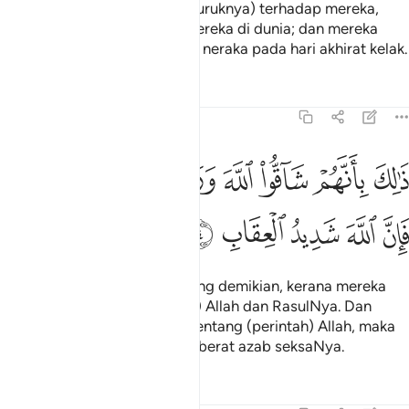
pengusiran (yang demikian buruknya) terhadap mereka,
tentulah Ia akan menyeksa mereka di dunia; dan mereka
pula akan beroleh azab seksa neraka pada hari akhirat kelak.
Tafsir
Pelajaran
Renungan
59:4
ﱁ
ﱂ
ﱃ
ﱄ
ﱅﱆ
ﱇ
ﱈ
الك بانهم شاقوا الله ورسوله ومن يشاق الله فان الله شديد العقاب ٤
ﱉ
َٰلِكَ بِأَنَّهُمْ شَآقُّوا۟ ٱللَّهَ وَرَسُولَهُۥ ۖ وَمَن يُشَآقِّ ٱللَّهَ فَإِنَّ ٱللَّه
ﱊ
ﱋ
ﱌ
ﱍ
ﱎ
(Mereka ditimpakan azab) yang demikian, kerana mereka
mereka menentang (perintah) Allah dan RasulNya. Dan
(ingatlah), sesiapa yang menentang (perintah) Allah, maka
sesungguhnya Allah amatlah berat azab seksaNya.
Tafsir
Pelajaran
Renungan