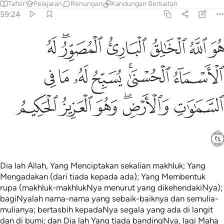
Tafsir
Pelajaran
Renungan
Kandungan Berkaitan
59:24
ﲲ
ﲳ
ﲴ
ﲵ
ﲶﲷ
ﲸ
و الله الخالق الباري المصور له الاسماء الحسنى يسبح له ما في السماو
ُوَ ٱللَّهُ ٱلْخَـٰلِقُ ٱلْبَارِئُ ٱلْمُصَوِّرُ ۖ لَهُ ٱلْأَسْمَآءُ ٱلْحُسْنَىٰ ۚ يُسَب
ﲹ
ﲺﲻ
ﲼ
ﲽ
ﲾ
ﲿ
ﳀ
ﳁﳂ
ﳃ
ﳄ
ﳅ
ﳆ
Dia lah Allah, Yang Menciptakan sekalian makhluk; Yang
Mengadakan (dari tiada kepada ada); Yang Membentuk
rupa (makhluk-makhlukNya menurut yang dikehendakiNya);
bagiNyalah nama-nama yang sebaik-baiknya dan semulia-
mulianya; bertasbih kepadaNya segala yang ada di langit
dan di bumi; dan Dia lah Yang tiada bandingNya, lagi Maha