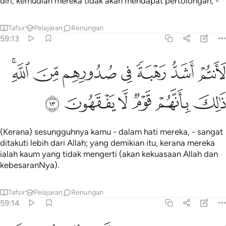
diri; kemudian mereka tidak akan mendapat pertolongan, -
Tafsir
Pelajaran
Renungan
59:13
ﲈ
ﲉ
ﲊ
ﲋ
ﲌ
ﲍ
انتم اشد رهبة في صدورهم من الله ذالك بانهم قوم لا يفقهون ١٣
ﲎﲏ
َأَنتُمْ أَشَدُّ رَهْبَةًۭ فِى صُدُورِهِم مِّنَ ٱللَّهِ ۚ ذَٰلِكَ بِأَنَّهُمْ قَوْمٌۭ لَّا يَفْقَهُونَ ١٣
ﲐ
ﲑ
ﲒ
ﲓ
ﲔ
ﲕ
(Kerana) sesungguhnya kamu - dalam hati mereka, - sangat
ditakuti lebih dari Allah; yang demikian itu, kerana mereka
ialah kaum yang tidak mengerti (akan kekuasaan Allah dan
kebesaranNya).
Tafsir
Pelajaran
Renungan
59:14