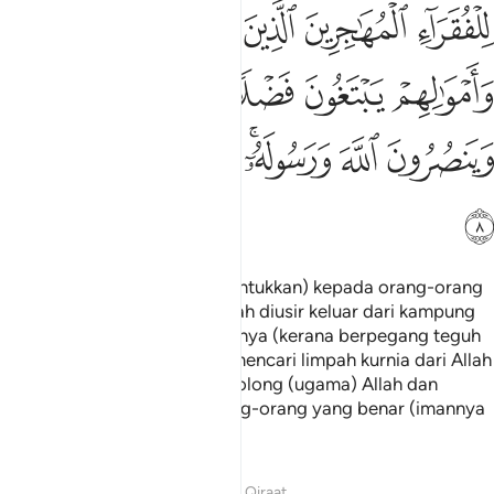
ﲡ
ﲢ
ﲣ
ﲤ
ﲥ
ﲦ
لفقراء المهاجرين الذين اخرجوا من ديارهم واموالهم يبتغون فضلا من ا
ِلْفُقَرَآءِ ٱلْمُهَـٰجِرِينَ ٱلَّذِينَ أُخْرِجُوا۟ مِن دِيَـٰرِهِمْ وَأَمْوَٰلِه
ﲧ
ﲨ
ﲩ
ﲪ
ﲫ
ﲬ
ﲭ
ﲮ
ﲯﲰ
ﲱ
ﲲ
ﲳ
ﲴ
(Pemberian itu hendaklah diuntukkan) kepada orang-orang
fakir yang berhijrah, yang telah diusir keluar dari kampung
halamannya dan harta bendanya (kerana berpegang teguh
kepada ajaran Islam), untuk mencari limpah kurnia dari Allah
dan keredaanNya, serta menolong (ugama) Allah dan
RasulNya; mereka itulah orang-orang yang benar (imannya
dan amalnya).
Tafsir
Pelajaran
Renungan
Qiraat