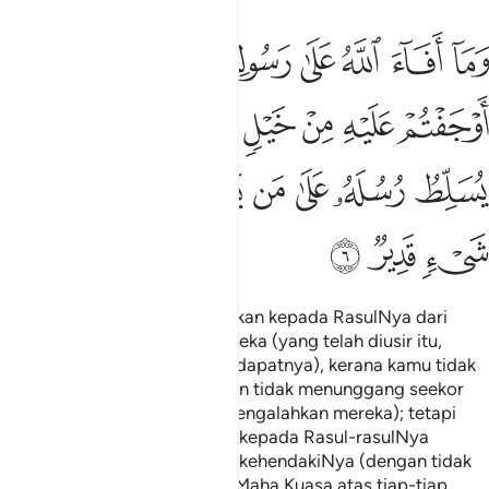
ﱝ
ﱞ
ﱟ
ﱠ
ﱡ
ﱢ
ﱣ
ما افاء الله على رسوله منهم فما اوجفتم عليه من خيل ولا ركاب ولا
َمَآ أَفَآءَ ٱللَّهُ عَلَىٰ رَسُولِهِۦ مِنْهُمْ فَمَآ أَوْجَفْتُمْ عَلَيْهِ مِنْ خَيْلٍۢ وَلَا ر
ﱤ
ﱥ
ﱦ
ﱧ
ﱨ
ﱩ
ﱪ
ﱫ
ﱬ
ﱭ
ﱮ
ﱯ
ﱰﱱ
ﱲ
ﱳ
ﱴ
ﱵ
ﱶ
ﱷ
Dan apajua yang Allah kurniakan kepada RasulNya dari
peninggalan harta benda mereka (yang telah diusir itu,
maka kamu tidak berhak mendapatnya), kerana kamu tidak
memecut seekor kuda pun dan tidak menunggang seekor
unta pun (untuk berperang mengalahkan mereka); tetapi
Allah memberikan kekuasaan kepada Rasul-rasulNya
mengalahkan sesiapa yang dikehendakiNya (dengan tidak
payah berperang); dan Allah Maha Kuasa atas tiap-tiap