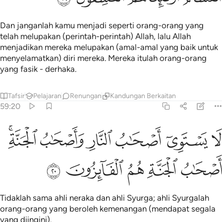
Dan janganlah kamu menjadi seperti orang-orang yang
telah melupakan (perintah-perintah) Allah, lalu Allah
menjadikan mereka melupakan (amal-amal yang baik untuk
menyelamatkan) diri mereka. Mereka itulah orang-orang
yang fasik - derhaka.
Tafsir
Pelajaran
Renungan
Kandungan Berkaitan
59:20
ﱭ
ﱮ
ﱯ
ﱰ
ﱱ
ا يستوي اصحاب النار واصحاب الجنة اصحاب الجنة هم الفايزون ٢٠
ﱲﱳ
َا يَسْتَوِىٓ أَصْحَـٰبُ ٱلنَّارِ وَأَصْحَـٰبُ ٱلْجَنَّةِ ۚ أَصْحَـٰبُ ٱلْجَنَّةِ هُمُ ٱل
ﱴ
ﱵ
ﱶ
ﱷ
ﱸ
Tidaklah sama ahli neraka dan ahli Syurga; ahli Syurgalah
orang-orang yang beroleh kemenangan (mendapat segala
yang diingini).