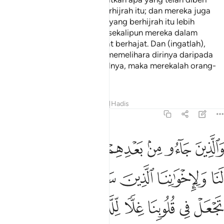
kepada orang-orang yang berhijrah itu; dan mereka juga
mengutamakan orang-orang yang berhijrah itu lebih
daripada diri mereka sendiri, sekalipun mereka dalam
keadaan kekurangan dan amat berhajat. Dan (ingatlah),
sesiapa yang menjaga serta memelihara dirinya daripada
dipengaruhi oleh tabiat bakhilnya, maka merekalah orang-
orang yang berjaya.
Tafsir
Pelajaran
Renungan
Hadis
59:10
ﱁ
ﱂ
ﱃ
ﱄ
ﱅ
ﱆ
ﱇ
الذين جاءوا من بعدهم يقولون ربنا اغفر لنا ولاخواننا الذين سبقونا بالايم
َٱلَّذِينَ جَآءُو مِنۢ بَعْدِهِمْ يَقُولُونَ رَبَّنَا ٱغْفِرْ لَنَا وَلِإِخْوَٰنِنَا ٱلَّذِينَ سَبَقُونَا ب
ﱈ
ﱉ
ﱊ
ﱋ
ﱌ
ﱍ
ﱎ
ﱏ
ﱐ
ﱑ
ﱒ
ﱓ
ﱔ