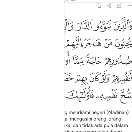
59:9
ﲵ
ﲶ
ﲷ
ﲸ
ﲹ
ﲺ
الذين تبوءوا الدار والايمان من قبلهم يحبون من هاجر اليهم ولا يج
َٱلَّذِينَ تَبَوَّءُو ٱلدَّارَ وَٱلْإِيمَـٰنَ مِن قَبْلِهِمْ يُحِبُّونَ مَنْ هَاجَر
ﲻ
ﲼ
ﲽ
ﲾ
ﲿ
ﳀ
ﳁ
ﳂ
ﳃ
ﳄ
ﳅ
ﳆ
ﳇ
ﳈ
ﳉ
ﳊ
ﳋ
ﳌﳍ
ﳎ
ﳏ
ﳐ
ﳑ
ﳒ
ﳓ
ﳔ
ﳕ
Dan orang-orang (Ansar) yang mendiami negeri (Madinah)
serta beriman sebelum mereka, mengasihi orang-orang
yang berhijrah ke negeri mereka, dan tidak ada pula dalam
hati mereka perasaan berhajatkan apa yang telah diberi