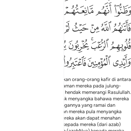
ﲙ
ﲚ
ﲛ
ﲜ
ﲝ
ﲞ
ﲟ
ﲠ
ﲡ
ﲢ
ﲣ
ﲤﲥ
ﲦ
ﲧ
ﲨ
ﲩﲪ
ﲫ
ﲬ
ﲭ
ﲮ
ﲯ
ﲰ
ﲱ
ﲲ
ﲳ
Dia lah yang telah mengeluarkan orang-orang kafir di antara
Ahli Kitab - dari kampung halaman mereka pada julung-
julung kali mereka berhimpun hendak memerangi Rasulullah.
Kamu (wahai umat Islam) tidak menyangka bahawa mereka
akan keluar (disebabkan bilangannya yang ramai dan
pertahanannya yang kuat), dan mereka pula menyangka
bahawa benteng-benteng mereka akan dapat menahan
serta memberi perlindungan kepada mereka (dari azab)
Allah. Maka Allah menimpakan (azabNya) kepada mereka