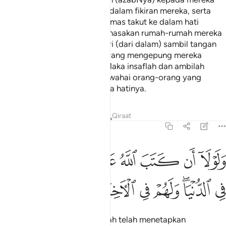
dari arah yang tidak terlintas dalam fikiran mereka, serta
dilemparkanNya perasaan cemas takut ke dalam hati
mereka, (lalu) mereka membinasakan rumah-rumah mereka
dengan tangan mereka sendiri (dari dalam) sambil tangan
orang-orang yang beriman (yang mengepung mereka
berbuat demikian dari luar). Maka insaflah dan ambilah
pelajaran (dari peristiwa itu) wahai orang-orang yang
berakal fikiran serta celik mata hatinya.
Tafsir
Pelajaran
Renungan
Qiraat
59:3
ﲴ
ﲵ
ﲶ
ﲷ
ﲸ
ﲹ
ﲺ
لولا ان كتب الله عليهم الجلاء لعذبهم في الدنيا ولهم في الاخرة عذاب الن
َلَوْلَآ أَن كَتَبَ ٱللَّهُ عَلَيْهِمُ ٱلْجَلَآءَ لَعَذَّبَهُمْ فِى ٱلدُّنْيَا ۖ وَل
ﲻ
ﲼﲽ
ﲾ
ﲿ
ﳀ
ﳁ
ﳂ
ﳃ
Dan kalaulah tidak kerana Allah telah menetapkan