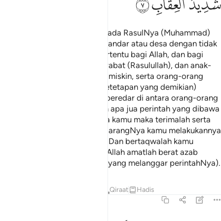
ﲞ
ﲟ
ﲠ
Apa yang Allah kurniakan kepada RasulNya (Muhammad)
dari harta penduduk negeri, bandar atau desa dengan tidak
berperang, maka adalah ia tertentu bagi Allah, dan bagi
Rasulullah, dan bagi kaum kerabat (Rasulullah), dan anak-
anak yatim, dan orang-orang miskin, serta orang-orang
musafir (yang keputusan). (Ketetapan yang demikian)
supaya harta itu tidak hanya beredar di antara orang-orang
kaya dari kalangan kamu. Dan apa jua perintah yang dibawa
oleh Rasulullah (s.a.w) kepada kamu maka terimalah serta
amalkan, dan apa jua yang dilarangNya kamu melakukannya
maka patuhilah laranganNya. Dan bertaqwalah kamu
kepada Allah; sesungguhnya Allah amatlah berat azab
seksaNya (bagi orang-orang yang melanggar perintahNya).
Tafsir
Pelajaran
Renungan
Qiraat
Hadis
59:8