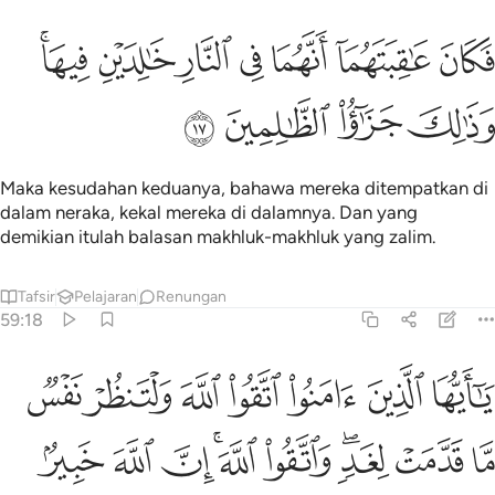
ﱁ
ﱂ
ﱃ
ﱄ
ﱅ
ﱆ
كان عاقبتهما انهما في النار خالدين فيها وذالك جزاء الظالمين ١٧
ﱇﱈ
َكَانَ عَـٰقِبَتَهُمَآ أَنَّهُمَا فِى ٱلنَّارِ خَـٰلِدَيْنِ فِيهَا ۚ وَذَٰلِكَ جَزَٰٓ
ﱉ
ﱊ
ﱋ
ﱌ
Maka kesudahan keduanya, bahawa mereka ditempatkan di
dalam neraka, kekal mereka di dalamnya. Dan yang
demikian itulah balasan makhluk-makhluk yang zalim.
Tafsir
Pelajaran
Renungan
59:18
ﱍ
ﱎ
ﱏ
ﱐ
ﱑ
ﱒ
ﱓ
ا ايها الذين امنوا اتقوا الله ولتنظر نفس ما قدمت لغد واتقوا الله ان الله 
َـٰٓأَيُّهَا ٱلَّذِينَ ءَامَنُوا۟ ٱتَّقُوا۟ ٱللَّهَ وَلْتَنظُرْ نَفْسٌۭ مَّا قَدَّمَتْ لِغَدٍۢ ۖ وَٱ
ﱔ
ﱕ
ﱖﱗ
ﱘ
ﱙﱚ
ﱛ
ﱜ
ﱝ