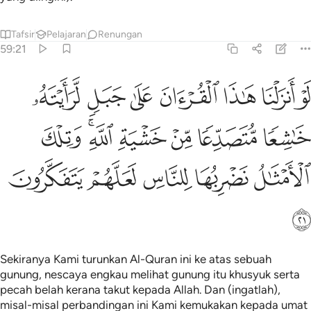
Tafsir
Pelajaran
Renungan
59:21
ﱹ
ﱺ
ﱻ
ﱼ
ﱽ
ﱾ
ﱿ
و انزلنا هاذا القران على جبل لرايته خاشعا متصدعا من خشية الله وتلك 
َوْ أَنزَلْنَا هَـٰذَا ٱلْقُرْءَانَ عَلَىٰ جَبَلٍۢ لَّرَأَيْتَهُۥ خَـٰشِعًۭا مُّتَصَدِّعًۭا مِّنْ خَشْيَةِ ٱللَّهِ ۚ و
ﲀ
ﲁ
ﲂ
ﲃ
ﲄﲅ
ﲆ
ﲇ
ﲈ
ﲉ
ﲊ
ﲋ
ﲌ
Sekiranya Kami turunkan Al-Quran ini ke atas sebuah
gunung, nescaya engkau melihat gunung itu khusyuk serta
pecah belah kerana takut kepada Allah. Dan (ingatlah),
misal-misal perbandingan ini Kami kemukakan kepada umat