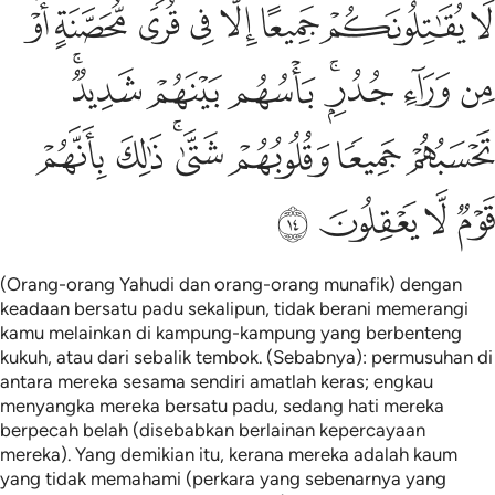
ﲖ
ﲗ
ﲘ
ﲙ
ﲚ
ﲛ
ﲜ
ﲝ
ا يقاتلونكم جميعا الا في قرى محصنة او من وراء جدر باسهم بينهم شديد
َا يُقَـٰتِلُونَكُمْ جَمِيعًا إِلَّا فِى قُرًۭى مُّحَصَّنَةٍ أَوْ مِن وَرَآءِ جُدُرٍۭ ۚ بَأْسُهُم بَ
ﲞ
ﲟ
ﲠﲡ
ﲢ
ﲣ
ﲤﲥ
ﲦ
ﲧ
ﲨ
ﲩﲪ
ﲫ
ﲬ
ﲭ
ﲮ
ﲯ
ﲰ
(Orang-orang Yahudi dan orang-orang munafik) dengan
keadaan bersatu padu sekalipun, tidak berani memerangi
kamu melainkan di kampung-kampung yang berbenteng
kukuh, atau dari sebalik tembok. (Sebabnya): permusuhan di
antara mereka sesama sendiri amatlah keras; engkau
menyangka mereka bersatu padu, sedang hati mereka
berpecah belah (disebabkan berlainan kepercayaan
mereka). Yang demikian itu, kerana mereka adalah kaum
yang tidak memahami (perkara yang sebenarnya yang