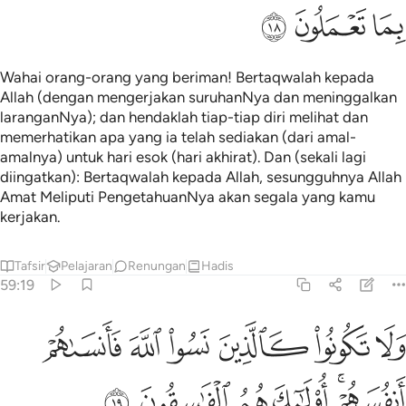
ﱞ
ﱟ
ﱠ
Wahai orang-orang yang beriman! Bertaqwalah kepada
Allah (dengan mengerjakan suruhanNya dan meninggalkan
laranganNya); dan hendaklah tiap-tiap diri melihat dan
memerhatikan apa yang ia telah sediakan (dari amal-
amalnya) untuk hari esok (hari akhirat). Dan (sekali lagi
diingatkan): Bertaqwalah kepada Allah, sesungguhnya Allah
Amat Meliputi PengetahuanNya akan segala yang kamu
kerjakan.
Tafsir
Pelajaran
Renungan
Hadis
59:19
ﱡ
ﱢ
ﱣ
ﱤ
ﱥ
ﱦ
لا تكونوا كالذين نسوا الله فانساهم انفسهم اولايك هم الفاسقون ١٩
َلَا تَكُونُوا۟ كَٱلَّذِينَ نَسُوا۟ ٱللَّهَ فَأَنسَىٰهُمْ أَنفُسَهُمْ ۚ أُو۟لَـٰٓ
ﱧﱨ
ﱩ
ﱪ
ﱫ
ﱬ