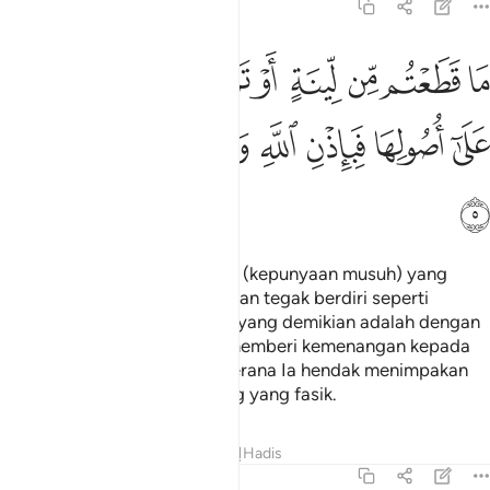
59:5
ﱏ
ﱐ
ﱑ
ﱒ
ﱓ
ﱔ
ﱕ
ا قطعتم من لينة او تركتموها قايمة على اصولها فباذن الله وليخزي الف
َا قَطَعْتُم مِّن لِّينَةٍ أَوْ تَرَكْتُمُوهَا قَآئِمَةً عَلَىٰٓ أُصُولِهَا فَبِإِذْن
ﱖ
ﱗ
ﱘ
ﱙ
ﱚ
ﱛ
ﱜ
Mana-mana jua pohon kurma (kepunyaan musuh) yang
kamu tebang atau kamu biarkan tegak berdiri seperti
keadaannya yang asal, maka yang demikian adalah dengan
izin Allah (kerana Ia hendak memberi kemenangan kepada
orang-orang mukmin), dan kerana Ia hendak menimpakan
kehinaan kepada orang-orang yang fasik.
Tafsir
Pelajaran
Renungan
Hadis
59:6