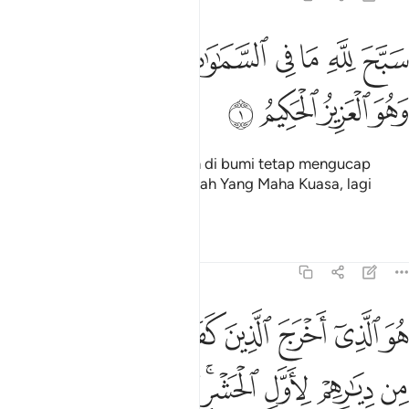
ﱺ
ﱻ
ﱼ
ﱽ
ﱾ
ﱿ
ﲀ
بح لله ما في السماوات وما في الارض وهو العزيز الحكيم ١
ﲁﲂ
َبَّحَ لِلَّهِ مَا فِى ٱلسَّمَـٰوَٰتِ وَمَا فِى ٱلْأَرْضِ ۖ وَهُوَ ٱلْعَزِيزُ ٱلْحَكِيم
ﲃ
ﲄ
ﲅ
ﲆ
Segala yang ada di langit dan di bumi tetap mengucap
tasbih kepada Allah; dan Dia lah Yang Maha Kuasa, lagi
Maha Bijaksana.
Tafsir
Pelajaran
Renungan
59:2
ﲇ
ﲈ
ﲉ
ﲊ
ﲋ
ﲌ
ﲍ
ﲎ
و الذي اخرج الذين كفروا من اهل الكتاب من ديارهم لاول الحشر ما ظنن
ُوَ ٱلَّذِىٓ أَخْرَجَ ٱلَّذِينَ كَفَرُوا۟ مِنْ أَهْلِ ٱلْكِتَـٰبِ مِن دِيَـٰرِهِمْ 
ﲏ
ﲐ
ﲑ
ﲒﲓ
ﲔ
ﲕ
ﲖ
ﲗﲘ