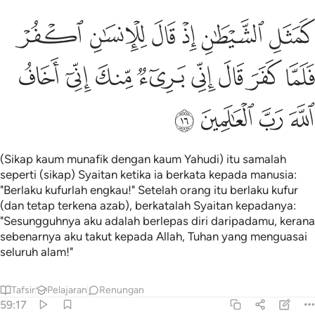
ﲾ
ﲿ
ﳀ
ﳁ
ﳂ
ﳃ
مثل الشيطان اذ قال للانسان اكفر فلما كفر قال اني بريء منك اني اخاف
َمَثَلِ ٱلشَّيْطَـٰنِ إِذْ قَالَ لِلْإِنسَـٰنِ ٱكْفُرْ فَلَمَّا كَفَرَ قَالَ إِنِّى بَر
ﳄ
ﳅ
ﳆ
ﳇ
ﳈ
ﳉ
ﳊ
ﳋ
ﳌ
ﳍ
ﳎ
ﳏ
(Sikap kaum munafik dengan kaum Yahudi) itu samalah
seperti (sikap) Syaitan ketika ia berkata kepada manusia:
"Berlaku kufurlah engkau!" Setelah orang itu berlaku kufur
(dan tetap terkena azab), berkatalah Syaitan kepadanya:
"Sesungguhnya aku adalah berlepas diri daripadamu, kerana
sebenarnya aku takut kepada Allah, Tuhan yang menguasai
seluruh alam!"
Tafsir
Pelajaran
Renungan
59:17