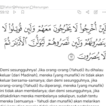
Tafsir
Pelajaran
Renungan
59:12
ﱷ
ﱸ
ﱹ
ﱺ
ﱻ
ﱼ
ﱽ
ﱾ
ين اخرجوا لا يخرجون معهم ولين قوتلوا لا ينصرونهم ولين نصروهم ليولن ا
َئِنْ أُخْرِجُوا۟ لَا يَخْرُجُونَ مَعَهُمْ وَلَئِن قُوتِلُوا۟ لَا يَنصُرُونَهُمْ وَلَئِن نَّصَرُوهُمْ لَيُو
ﱿ
ﲀ
ﲁ
ﲂ
ﲃ
ﲄ
ﲅ
ﲆ
ﲇ
Demi sesungguhnya! Jika orang-orang (Yahudi) itu dihalau
keluar (dari Madinah), mereka (yang munafik) ini tidak akan
keluar bersama-samanya; dan demi sesungguhnya, jika
orang-orang (Yahudi) itu diperangi, mereka (yang munafik)
ini tidak akan membelanya; dan demi sesungguhnya, jika
ditakdirkan mereka membelanya sekalipun, sudah tentu
mereka (semuanya - Yahudi dan munafik) akan melarikan