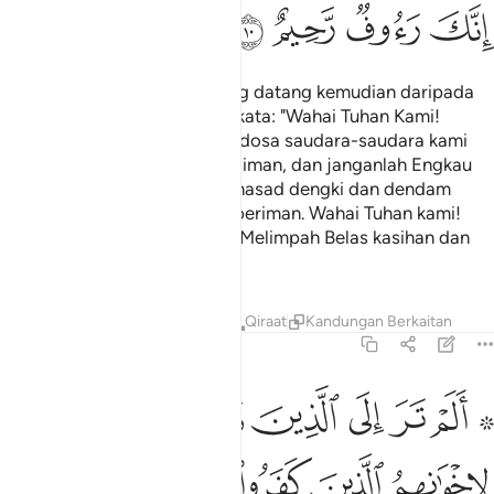
ﱕ
ﱖ
ﱗ
ﱘ
Dan orang-orang (Islam) yang datang kemudian daripada
mereka (berdoa dengan) berkata: "Wahai Tuhan Kami!
Ampunkanlah dosa kami dan dosa saudara-saudara kami
yang mendahului kami dalam iman, dan janganlah Engkau
jadikan dalam hati perasaan hasad dengki dan dendam
terhadap orang-orang yang beriman. Wahai Tuhan kami!
Sesungguhnya Engkau Amat Melimpah Belas kasihan dan
RahmatMu".
Tafsir
Pelajaran
Renungan
Qiraat
Kandungan Berkaitan
59:11
ﱙ ﱚ
ﱛ
ﱜ
ﱝ
ﱞ
ﱟ
لم تر الى الذين نافقوا يقولون لاخوانهم الذين كفروا من اهل الكتاب لي
َلَمْ تَرَ إِلَى ٱلَّذِينَ نَافَقُوا۟ يَقُولُونَ لِإِخْوَٰنِهِمُ ٱلَّذِينَ كَفَرُوا۟ مِنْ أَهْلِ ٱلْكِتَـٰبِ
ﱠ
ﱡ
ﱢ
ﱣ
ﱤ
ﱥ
ﱦ