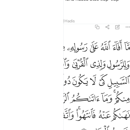
sesuatu.
Tafsir
Pelajaran
Renungan
Hadis
59:7
ﱸ
ﱹ
ﱺ
ﱻ
ﱼ
ﱽ
ﱾ
ﱿ
ﲀ
ا افاء الله على رسوله من اهل القرى فلله وللرسول ولذي القربى واليتام
َّآ أَفَآءَ ٱللَّهُ عَلَىٰ رَسُولِهِۦ مِنْ أَهْلِ ٱلْقُرَىٰ فَلِلَّهِ وَلِلرَّسُولِ 
ﲁ
ﲂ
ﲃ
ﲄ
ﲅ
ﲆ
ﲇ
ﲈ
ﲉ
ﲊ
ﲋ
ﲌ
ﲍ
ﲎﲏ
ﲐ
ﲑ
ﲒ
ﲓ
ﲔ
ﲕ
ﲖ
ﲗﲘ
ﲙ
ﲚﲛ
ﲜ
ﲝ