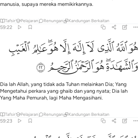
manusia, supaya mereka memikirkannya.
Tafsir
Pelajaran
Renungan
Kandungan Berkaitan
59:22
ﲍ
ﲎ
ﲏ
ﲐ
ﲑ
ﲒ
ﲓﲔ
ﲕ
و الله الذي لا الاه الا هو عالم الغيب والشهادة هو الرحمان الرحيم ٢٢
ﲖ
ُوَ ٱللَّهُ ٱلَّذِى لَآ إِلَـٰهَ إِلَّا هُوَ ۖ عَـٰلِمُ ٱلْغَيْبِ وَٱلشَّهَـٰدَةِ ۖ هُوَ
ﲗﲘ
ﲙ
ﲚ
ﲛ
ﲜ
Dia lah Allah, yang tidak ada Tuhan melainkan Dia; Yang
Mengetahui perkara yang ghaib dan yang nyata; Dia lah
Yang Maha Pemurah, lagi Maha Mengasihani.
Tafsir
Pelajaran
Renungan
Kandungan Berkaitan
59:23
و الله الذي لا الاه الا هو الملك القدوس السلام المومن المهيمن العزيز 