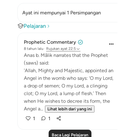
Ayat ini mempunyai 1 Persimpangan
Pelajaran
Prophetic Commentary
8 tahun lalu
·
Rujukan
ayat 22:5
Anas b. Mâlik narrates that the Prophet
(saws) said:
'Allah, Mighty and Majestic, appointed an
Angel in the womb who says: ‘O my Lord,
a drop of semen; O my Lord, a clinging
clot; O my Lord, a lump of flesh.’ Then
when He wishes to decree its form, the
Angel a...
Lihat lebih dari yang ini
1
1
Baca Lagi Pelajaran