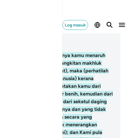
Log masuk
ca dalam Konteks
 22, Halaman 332, Juz 17
Wahai umat manusia, sekiranya kamu menaruh
ak (ragu-ragu) tentang kebangkitan makhluk
idup semula pada hari kiamat), maka (perhatilah
pada tingkatan kejadian manusia) kerana
benarnya Kami telah menciptakan kamu dari
nah, kemudian dari setitik air benih, kemudian dari
buku darah beku, kemudian dari seketul daging
ng disempurnakan kejadiannya dan yang tidak
sempurnakan; (Kami jadikan secara yang
mikian) kerana Kami hendak menerangkan
pada kamu (kekuasaan Kami); dan Kami pula