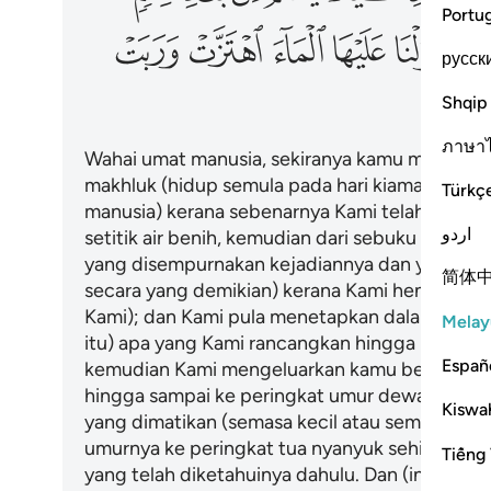
Portu
ﲺ
ﲻ
ﲼ
ﲽ
ﲾ
русск
ﳄ
Shqip
ภาษา
Wahai umat manusia, sekiranya kamu menaruh 
makhluk (hidup semula pada hari kiamat), maka
Türkç
manusia) kerana sebenarnya Kami telah mencip
اردو
setitik air benih, kemudian dari sebuku darah 
yang disempurnakan kejadiannya dan yang tid
简体
secara yang demikian) kerana Kami hendak m
Kami); dan Kami pula menetapkan dalam kand
Melay
itu) apa yang Kami rancangkan hingga ke suatu
Españ
kemudian Kami mengeluarkan kamu berupa kan
hingga sampai ke peringkat umur dewasa; dan 
Kiswah
yang dimatikan (semasa kecil atau semasa dew
umurnya ke peringkat tua nyanyuk sehingga ia 
Tiếng 
yang telah diketahuinya dahulu. Dan (ingatlah 