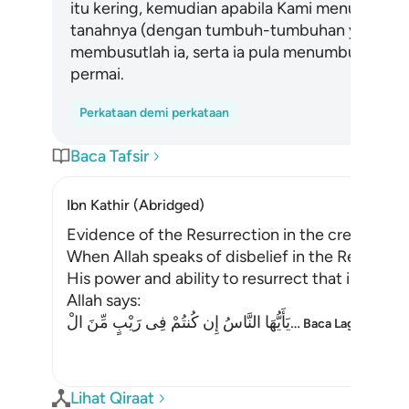
itu kering, kemudian apabila Kami menurunka
tanahnya (dengan tumbuh-tumbuhan yang me
membusutlah ia, serta ia pula menumbuhkan be
permai.
Perkataan demi perkataan
Baca Tafsir
Ibn Kathir (Abridged)
Evidence of the Resurrection in the creation of
When Allah speaks of disbelief in the Resurrec
His power and ability to resurrect that is evide
Allah says:
يَأَيُّهَا النَّاسُ إِن كُنتُمْ فِى رَيْبٍ مِّنَ الْ
…
Baca Lagi
Lihat Qiraat