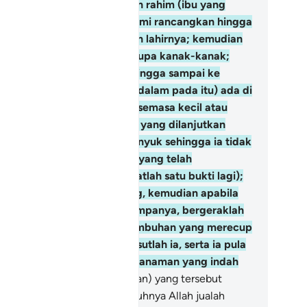
netapkan dalam kandungan rahim (ibu yang
ngandung itu) apa yang Kami rancangkan hingga
 suatu masa yang ditentukan lahirnya; kemudian
mi mengeluarkan kamu berupa kanak-kanak;
mudian (kamu dipelihara) hingga sampai ke
ringkat umur dewasa; dan (dalam pada itu) ada di
tara kamu yang dimatikan (semasa kecil atau
masa dewasa) dan ada pula yang dilanjutkan
urnya ke peringkat tua nyanyuk sehingga ia tidak
ngetahui lagi akan sesuatu yang telah
ketahuinya dahulu. Dan (ingatlah satu bukti lagi);
gkau melihat bumi itu kering, kemudian apabila
mi menurunkan hujan menimpanya, bergeraklah
nahnya (dengan tumbuh-tumbuhan yang merecup
mbuh), dan gembur membusutlah ia, serta ia pula
numbuhkan berjenis-jenis tanaman yang indah
rmai.
6
.
(Kedua-dua kenyataan) yang tersebut
mbuktikan bahawa sesungguhnya Allah jualah