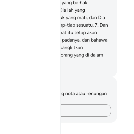
han Yang Sebenar-benarnya (yang berhak
sembah), dan sesungguhnya Dia lah yang
nghidupkan makhluk-makhluk yang mati, dan Dia
h jua Yang Maha Kuasa atas tiap-tiap sesuatu.
7
.
Dan
hawa sesungguhnya hari kiamat itu tetap akan
tang, tidak ada sebarang syak padanya, dan bahawa
sungguhnya Allah akan membangkitkan
enghidupkan semula) orang-orang yang di dalam
bur.
bdullah Muhammad Basmeih
ta dan Refleksi
da tidak mempunyai sebarang nota atau renungan
tang ayat ini.
Rakamkan buah fikiran anda…