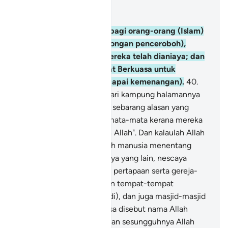
Baca dalam Konteks
Bab 22, Halaman 337, Juz 17
39
.
Diizinkan berperang bagi orang-orang (Islam)
yang diperangi (oleh golongan penceroboh),
kerana sesungguhnya mereka telah dianiaya; dan
sesungguhnya Allah Amat Berkuasa untuk
menolong mereka (mencapai kemenangan).
40
.
Iaitu mereka yang diusir dari kampung halamannya
dengan tidak berdasarkan sebarang alasan yang
benar, (mereka diusir) semata-mata kerana mereka
berkata: "Tuhan kami ialah Allah". Dan kalaulah Allah
tidak mendorong setengah manusia menentang
pencerobohan setengahnya yang lain, nescaya
runtuhlah tempat-tempat pertapaan serta gereja-
gereja (kaum Nasrani), dan tempat-tempat
sembahyang (kaum Yahudi), dan juga masjid-masjid
(orang Islam) yang sentiasa disebut nama Allah
banyak-banyak padanya dan sesungguhnya Allah