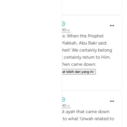
24
7
Prophetic Commentary
8 tahun lalu
·
Rujukan
ayat 22:39-40
Abdullah b. ‘Abbâs narrates: When the Prophet
(saws) was driven out of Makkah, Abu Bakr said:
'They drove out their Prophet! We certainly belong
to Allah, and we will most certainly return to Him.
They will indeed perish.' Then came down:
Permission [to fight]...
Lihat lebih dari yang ini
0
0
Prophetic Commentary
8 tahun lalu
·
Rujukan
ayat 22:39-40
Az-Zuhri narrates: The first ayah that came down
about fighting, according to what ‘Urwah related to
me from ‘ ishah, was: