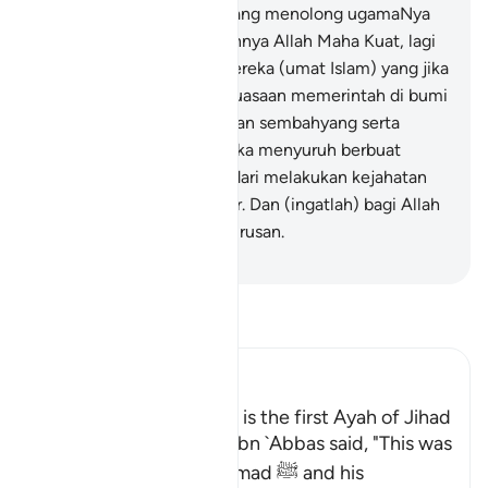
akan menolong sesiapa yang menolong ugamaNya
(ugama Islam); sesungguhnya Allah Maha Kuat, lagi
Maha Kuasa; -
41
.
Iaitu mereka (umat Islam) yang jika
Kami berikan mereka kekuasaan memerintah di bumi
nescaya mereka mendirikan sembahyang serta
memberi zakat, dan mereka menyuruh berbuat
kebaikan serta melarang dari melakukan kejahatan
dan perkara yang mungkar. Dan (ingatlah) bagi Allah
jualah kesudahan segala urusan.
-
Abdullah Muhammad Basmeih
Baca Tafsir
Ibn Kathir (Abridged)
Permission to fight; this is the first Ayah of Jihad
Al-`Awfi reported that Ibn `Abbas said, "This was
revealed about Muhammad ﷺ and his