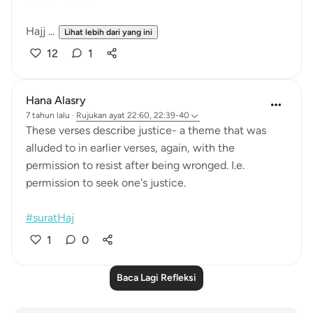
Hajj ...
Lihat lebih dari yang ini
12
1
Hana Alasry
7 tahun lalu
·
Rujukan
ayat 22:60, 22:39-40
These verses describe justice- a theme that was
alluded to in earlier verses, again, with the
permission to resist after being wronged. I.e.
permission to seek one's justice.
#suratHaj
1
0
Baca Lagi Refleksi