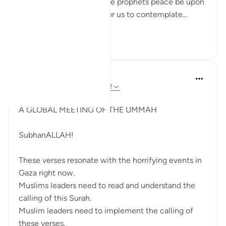
example, the stories of the prophets peace be upon
them all are mentioned for us to contemplate...
Lihat lebih dari yang ini
14
4
Syaari Ab Rahman
tahun lalu
·
Rujukan
ayat 22:38-42
JUZ 17
A GLOBAL MEETING OF THE UMMAH
SubhanALLAH!
These verses resonate with the horrifying events in
Gaza right now.
Muslims leaders need to read and understand the
calling of this Surah.
Muslim leaders need to implement the calling of
these verses.