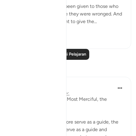
Permission [to fight] has been given to those who
are being fought, because they were wronged. And
indeed, Allah is competent to give the...
Lihat lebih dari yang ini
3
2
Baca Lagi Pelajaran
Refleksi
Razia Zahra
2 tahun lalu
·
Rujukan
ayat 22:39
In the Name of Allah, the Most Merciful, the
Especially Merciful,
The stories of nations before serve as a guide, the
stories of steadfastness serve as a guide and