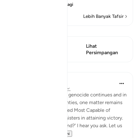
Companions, wh
…
Baca Lagi
Lebih Banyak Tafsir
Lihat Qiraat
Ayat ini mempunyai 1
Lihat
Persimpangan
Persimpangan
Pelajaran
Hammad Fahim
2 tahun lalu
·
Rujukan
ayat 22:39
As the bombardment and genocide continues and in
the midst of the uncertainties, one matter remains
certain; that Allah is indeed Most Capable of
helping our brothers and sisters in attaining victory.
'How will this genocide end?' I hear you ask. Let us
be ce...
Lihat lebih dari yang ini