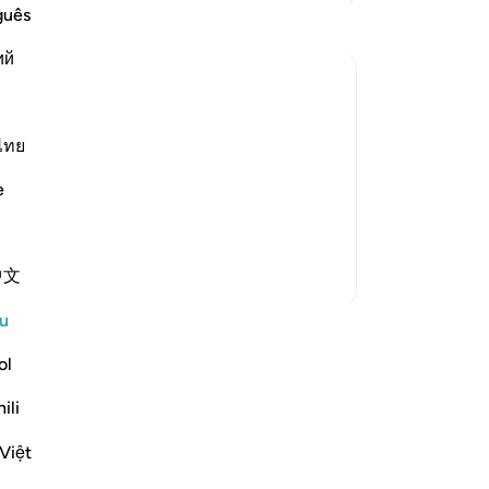
be
guês
"S
ий
me
me
the Hajj
ha
orshipped others than Allah and joined
me
ไทย
di
outset had been established on the
e
ka
with no partner or associate. Al
…
be
mis
中文
Lebih Banyak Tafsir
me
me
u
me
sej
ol
se
ili
ya
Tu
Việt
te