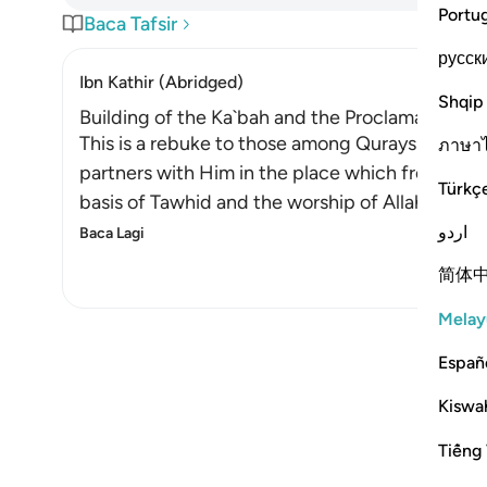
Portu
Baca Tafsir
русск
Ibn Kathir (Abridged)
Shqip
Building of the Ka`bah and the Proclamation of 
This is a rebuke to those among Quraysh who w
ภาษา
partners with Him in the place which from the 
Türkç
basis of Tawhid and the worship of Allah Alone, 
اردو
Baca Lagi
简体
Melay
Españ
Kiswah
Tiếng 