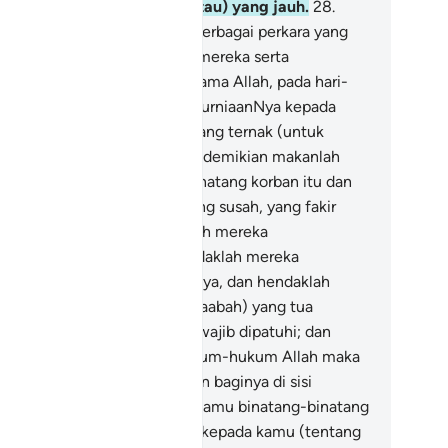
rbagai jalan (dan ceruk rantau) yang jauh.
28
.
upaya mereka menyaksikan berbagai perkara yang
ndatangkan faedah kepada mereka serta
mperingati dan menyebut nama Allah, pada hari-
ri yang tertentu, kerana pengurniaanNya kepada
reka dengan binatang-binatang ternak (untuk
jadikan korban); dengan yang demikian makanlah
mu dari (daging) binatang-binatang korban itu dan
rilah makan kepada orang yang susah, yang fakir
kin.
29
.
"Kemudian hendaklah mereka
mbersihkan dirinya dan hendaklah mereka
nyempurnakan nazar-nazarnya, dan hendaklah
reka tawaf akan Baitullah (Kaabah) yang tua
arahnya itu".
30
.
Itulah yang wajib dipatuhi; dan
siapa yang menghormati hukum-hukum Allah maka
ng demikian menjadi kebaikan baginya di sisi
hannya. Dan dihalalkan bagi kamu binatang-binatang
rnak, kecuali yang dibacakan kepada kamu (tentang