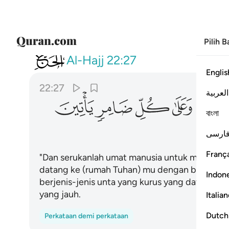
Pilih 
022
واذن في الناس بالحج ياتوك رجال
Al-Hajj
22:27
Englis
22:27
العربية
ﱼ
ﱽ
ﱾ
ﱿ
ﲀ
বাংলা
ارسی
França
"Dan serukanlah umat manusia untuk mengerjak
datang ke (rumah Tuhan) mu dengan berjalan
Indon
berjenis-jenis unta yang kurus yang datangnya 
yang jauh.
Italia
Dutch
Perkataan demi perkataan