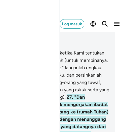
Log masuk
ca dalam Konteks
 22, Halaman 335, Juz 17
.
Dan (ingatkanlah peristiwa) ketika Kami tentukan
gi Nabi Ibrahim tempat Kaabah (untuk membinanya,
lu Kami berfirman kepadanya): "Janganlah engkau
kutukan sesuatu pun denganKu, dan bersihkanlah
mahKu (Kaabah ini) bagi orang-orang yang tawaf,
n orang-orang yang berdiri dan yang rukuk serta yang
jud (mengerjakan sembahyang).
27
.
"Dan
rukanlah umat manusia untuk mengerjakan ibadat
ji, nescaya mereka akan datang ke (rumah Tuhan)
 dengan berjalan kaki, dan dengan menunggang
rjenis-jenis unta yang kurus yang datangnya dari