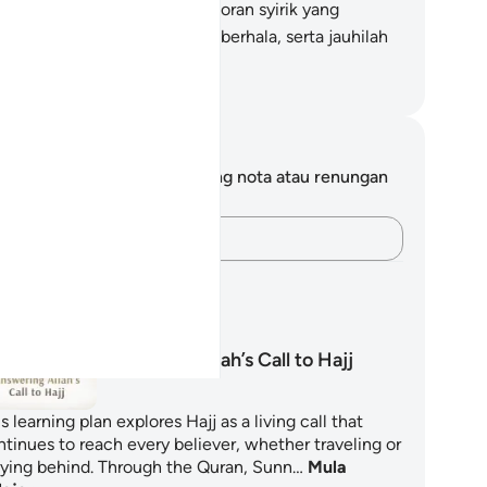
ramnya), maka jauhilah kekotoran syirik yang
sebabkan oleh penyembahan berhala, serta jauhilah
rkataan yang dusta, -
bdullah Muhammad Basmeih
ta dan Refleksi
da tidak mempunyai sebarang nota atau renungan
tang ayat ini.
Rakamkan buah fikiran anda…
ncangan Pembelajaran
Answering Allah’s Call to Hajj
s learning plan explores Hajj as a living call that
ntinues to reach every believer, whether traveling or
aying behind. Through the Quran, Sunn…
Mula