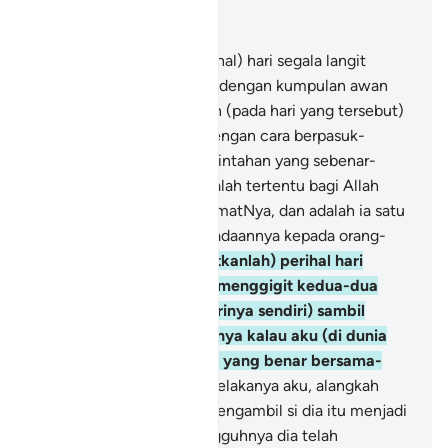
Baca dalam Konteks
Bab 25, Halaman 362, Juz 19
25
.
Dan (sebutkanlah perihal) hari segala langit
pecah-belah (disertakan) dengan kumpulan awan
(yang berisi malaikat), dan (pada hari yang tersebut)
diturunkan malaikat itu dengan cara berpasuk-
pasukan.
26
.
Kuasa pemerintahan yang sebenar-
benarnya pada hari itu adalah tertentu bagi Allah
Yang Maha melimpah rahmatNya, dan adalah ia satu
masa yang amat sukar keadaannya kepada orang-
orang kafir.
27
.
Dan (ingatkanlah) perihal hari
orang-orang yang zalim menggigit kedua-dua
tangannya (marahkan dirinya sendiri) sambil
berkata: "Alangkah baiknya kalau aku (di dunia
dahulu) mengambil jalan yang benar bersama-
sama Rasul?
28
.
"Wahai celakanya aku, alangkah
baiknya kalau aku tidak mengambil si dia itu menjadi
sahabat karib!
29
.
"Sesungguhnya dia telah