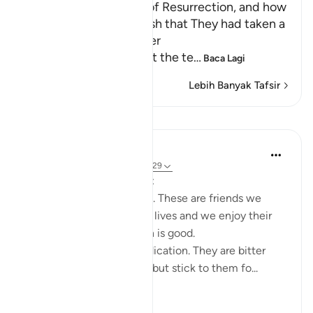
The Terrors of the Day of Resurrection, and how
the Wrongdoers will wish that They had taken a
Path with the Messenger
Here Allah tells us about the te
…
Baca Lagi
Lebih Banyak Tafsir
Pelajaran
Taimiyyah Zubair
3 tahun lalu
·
Rujukan
ayat 25:27-29
Friends are of three kinds:
1. Those that are like food. These are friends we
need, they are part of our lives and we enjoy their
company. But moderation is good.
2. Those that are like medication. They are bitter
because of their honesty but stick to them fo...
Lihat lebih dari yang ini
26
5