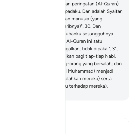
menyesatkan daku dari jalan peringatan (Al-Quran)
setelah ia disampaikan kepadaku. Dan adalah Syaitan
itu sentiasa mengecewakan manusia (yang
menjadikan dia sahabat karibnya)".
30
.
Dan
berkatalah Rasul: "Wahai Tuhanku sesungguhnya
kaumku telah menjadikan Al-Quran ini satu
perlembagaan yang ditinggalkan, tidak dipakai".
31
.
Dan demikianlah Kami jadikan bagi tiap-tiap Nabi,
musuh dari kalangan orang-orang yang bersalah; dan
cukuplah Tuhanmu (wahai Muhammad) menjadi
Pemimpin (ke jalan mengalahkan mereka) serta
menjadi Penolong (bagimu terhadap mereka).
-
Abdullah Muhammad Basmeih
Baca Tafsir
Ibn Kathir (Abridged)