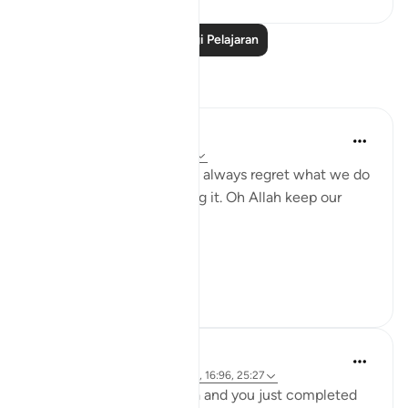
Baca Lagi Pelajaran
Refleksi
gemi hartojo
4 tahun lalu
·
Rujukan
ayat 25:27
Subhannallah we humans always regret what we do
and yet we keep repeating it. Oh Allah keep our
hearts clear and straight.
Aamiin.
11
2
A Siddiqui
5 tahun lalu
·
Rujukan
ayat 88:8-9, 16:96, 25:27
Imagine you are in Mecca and you just completed