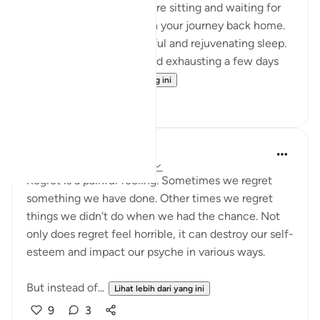
your Hajj yesterday. You are sitting and waiting for
your bus so you can begin your journey back home.
You had a night of peaceful and rejuvenating sleep.
What felt so strenuous and exhausting a few days
ago is n...
Lihat lebih dari yang ini
34
5
A Siddiqui
6 tahun lalu
·
Rujukan
ayat 25:27
Regret is a painful feeling. Sometimes we regret
something we have done. Other times we regret
things we didn't do when we had the chance. Not
only does regret feel horrible, it can destroy our self-
esteem and impact our psyche in various ways.
But instead of...
Lihat lebih dari yang ini
9
3