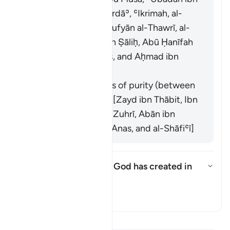
al-Ṣāmit, Abū al-Dardāʾ, ʿIkrimah, al-
Ḍaḥḥāk, al-Suddī, Sufyān al-Thawrī, al-
Awzāʿī, al-Ḥasan ibn Ṣāliḥ, Abū Ḥanīfah
and his companions, and Aḥmad ibn
Ḥanbal]
It refers to the times of purity (between
menstrual periods). [Zayd ibn Thābit, Ibn
ʿUmar, ʿĀʾishah, al-Zuhrī, Abān ibn
ʿUthmān, Mālik ibn Anas, and al-Shāfiʿī]
What does "that which God has created in
their wombs" refer to?
Togol jawapan untuk What does 
Tafsir
Baca Tafsir