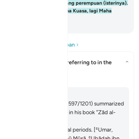
kelebihan atas orang-orang perempuan (isterinya).
Dan (ingatlah), Allah Maha Kuasa, lagi Maha
Bijaksana.
-
Abdullah Muhammad Basmeih
Baca Soalan dan Jawapan
What is "three cycles" referring to in the
āyah?
Togol jawapan untuk What is "th
Tafsir
Jawab
Imām Ibn al-Jawzī (d. 597/1201) summarized
the scholars' opinions in his book "Zād al-
Masīr" as follows:
It refers to menstrual periods. [ʿUmar,
ʿAlī, Ibn Masʿūd, Abū Mūsā, ʿUbādah ibn