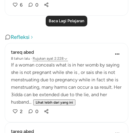
6
0
Baca Lagi Pelajaran
Refleksi
tareq abed
8 tahun lalu
·
Rujukan
ayat 2:228
If a woman conceals what is in her womb by saying
she is not pregnant while she is , or sais she is not
menstruating due to pregnancy while in fact she is
menstruating, many harms can occur a sa result. Her
3idda can be extended due to the lie, and her
husband...
Lihat lebih dari yang ini
2
0
tareq abed