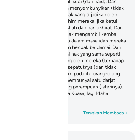
berkahwin) selama tiga kali suci (dari haid). Dan
tidaklah halal bagi mereka menyembunyikan (tidak
memberitahu tentang) anak yang dijadikan oleh
Allah dalam kandungan rahim mereka, jika betul
mereka beriman kepada Allah dan hari akhirat. Dan
suami-suami mereka berhak mengambil kembali
(rujuk akan) isteri-isteri itu dalam masa idah mereka
jika suami-suami bertujuan hendak berdamai. Dan
isteri-isteri itu mempunyai hak yang sama seperti
kewajipan yang ditanggung oleh mereka (terhadap
suami) dengan cara yang sepatutnya (dan tidak
dilarang oleh syarak); dalam pada itu orang-orang
lelaki (suami-suami itu) mempunyai satu darjat
kelebihan atas orang-orang perempuan (isterinya).
Dan (ingatlah), Allah Maha Kuasa, lagi Maha
Bijaksana.
Perkataan demi perkataan
Teruskan Membaca