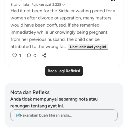
8 tahun lalu
·
Rujukan
ayat 2:228
Had it not been for the 3idda or waiting period for a
women after divorce or seperation, many matters
would have been confused. If she remarried
immediatley while unknowingly being pregnant
from her previous husband, the child can be
attributed to the wrong fa...
Lihat lebih dari yang ini
1
0
Baca Lagi Refleksi
Nota dan Refleksi
Anda tidak mempunyai sebarang nota atau
renungan tentang ayat ini.
Rakamkan buah fikiran anda…