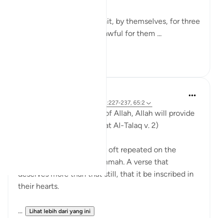
Divorced women shall wait, by themselves, for three
monthly courses. It is unlawful for them ...
Lihat lebih dari yang ini
0
0
Ammar AlShukry
6 tahun lalu
·
Rujukan
ayat 65:4, 2:227-237, 65:2
'And whoever has taqwa of Allah, Allah will provide
for them a way out..' (Surat Al-Talaq v. 2)
A verse that is deservedly oft repeated on the
tongues of a believing ummah. A verse that
deserves more than that still, that it be inscribed in
their hearts.
...
Lihat lebih dari yang ini