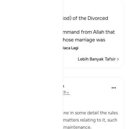
Ibn Kathir (Abridged)
The `Iddah (Waiting Period) of the Divorced
Woman
This Ayah contains a command from Allah that
the divorced woman, whose marriage was
consummated and w
…
Baca Lagi
Lebih Banyak Tafsir
Pelajaran
In the Shade of the Quran
31 minggu lalu
·
Rujukan
ayat 2:228
Rules of Divorce
The surah goes on to outline in some detail the rules
governing divorce and all matters relating to it, such
as the waiting period and maintenance.