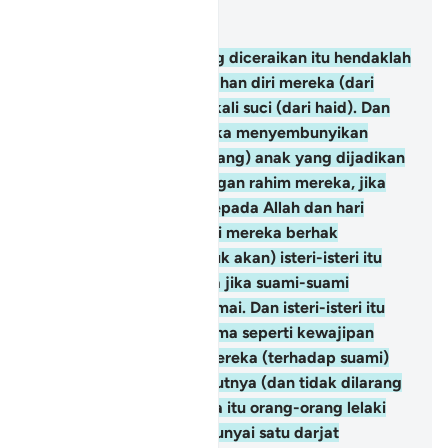
Baca dalam Konteks
Bab 2, Halaman 36, Juz 2
228
.
Dan isteri-isteri yang diceraikan itu hendaklah
menunggu dengan menahan diri mereka (dari
berkahwin) selama tiga kali suci (dari haid). Dan
tidaklah halal bagi mereka menyembunyikan
(tidak memberitahu tentang) anak yang dijadikan
oleh Allah dalam kandungan rahim mereka, jika
betul mereka beriman kepada Allah dan hari
akhirat. Dan suami-suami mereka berhak
mengambil kembali (rujuk akan) isteri-isteri itu
dalam masa idah mereka jika suami-suami
bertujuan hendak berdamai. Dan isteri-isteri itu
mempunyai hak yang sama seperti kewajipan
yang ditanggung oleh mereka (terhadap suami)
dengan cara yang sepatutnya (dan tidak dilarang
oleh syarak); dalam pada itu orang-orang lelaki
(suami-suami itu) mempunyai satu darjat