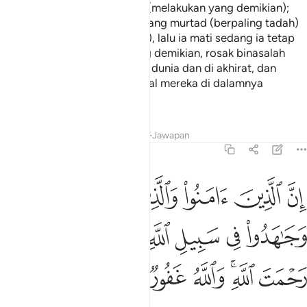
kamu kalau mereka sanggup (melakukan yang demikian);
dan sesiapa di antara kamu yang murtad (berpaling tadah)
dari ugamanya (ugama Islam), lalu ia mati sedang ia tetap
kafir, maka orang-orang yang demikian, rosak binasalah
amal usahanya (yang baik) di dunia dan di akhirat, dan
mereka itulah ahli neraka, kekal mereka di dalamnya
(selama-lamanya).
Tafsir
Pelajaran
Renungan
Jawapan
2:218
ﲟ
ﲠ
ﲡ
ﲢ
ﲣ
ن الذين امنوا والذين هاجروا وجاهدوا في سبيل الله اولايك يرجون رحمت ا
ِنَّ ٱلَّذِينَ ءَامَنُوا۟ وَٱلَّذِينَ هَاجَرُوا۟ وَجَـٰهَدُوا۟ فِى سَبِيلِ ٱللَّهِ أُو۟لَـٰٓئِ
ﲤ
ﲥ
ﲦ
ﲧ
ﲨ
ﲩ
ﲪ
ﲫﲬ
ﲭ
ﲮ
ﲯ
ﲰ