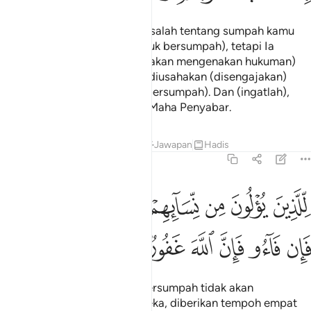
Allah tidak mengira kamu bersalah tentang sumpah kamu
yang tidak dimaksudkan (untuk bersumpah), tetapi Ia
mengira kamu bersalah (dan akan mengenakan hukuman)
dengan sebab sumpah yang diusahakan (disengajakan)
oleh hati kamu (dengan niat bersumpah). Dan (ingatlah),
Allah Maha Pengampun, lagi Maha Penyabar.
Tafsir
Pelajaran
Renungan
Jawapan
Hadis
2:226
ﱑ
ﱒ
ﱓ
ﱔ
ﱕ
ﱖ
ﱗﱘ
لذين يولون من نسايهم تربص اربعة اشهر فان فاءوا فان الله غفور رحيم ٦
ِّلَّذِينَ يُؤْلُونَ مِن نِّسَآئِهِمْ تَرَبُّصُ أَرْبَعَةِ أَشْهُرٍۢ ۖ فَإِن فَآءُو فَإِنَّ ٱللَّهَ غ
ﱙ
ﱚ
ﱛ
ﱜ
ﱝ
ﱞ
ﱟ
Kepada orang-orang yang bersumpah tidak akan
mencampuri isteri-isteri mereka, diberikan tempoh empat