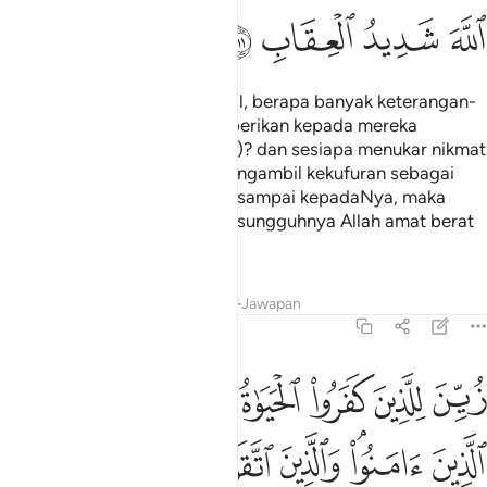
ﱓ
ﱔ
ﱕ
ﱖ
Bertanyalah kepada Bani Israil, berapa banyak keterangan-
keterangan yang telah Kami berikan kepada mereka
(sedang mereka masih ingkar)? dan sesiapa menukar nikmat
keterangan Allah (dengan mengambil kekufuran sebagai
gantinya) sesudah nikmat itu sampai kepadaNya, maka
(hendaklah ia mengetahui) sesungguhnya Allah amat berat
azab seksaNya.
Tafsir
Pelajaran
Renungan
Jawapan
2:212
ﱗ
ﱘ
ﱙ
ﱚ
ﱛ
ﱜ
ﱝ
ين للذين كفروا الحياة الدنيا ويسخرون من الذين امنوا والذين اتقوا فوق
ُيِّنَ لِلَّذِينَ كَفَرُوا۟ ٱلْحَيَوٰةُ ٱلدُّنْيَا وَيَسْخَرُونَ مِنَ ٱلَّذِينَ ءَامَنُوا۟ ۘ وَٱلَّذِ
ﱞ
ﱟﱠ
ﱡ
ﱢ
ﱣ
ﱤ