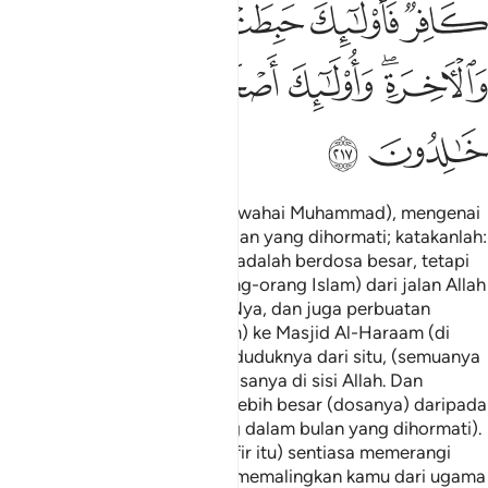
ﲏ
ﲐ
ﲑ
ﲒ
ﲓ
ﲔ
ﲕﲖ
ﲗ
ﲘ
ﲙﲚ
ﲛ
ﲜ
ﲝ
ﲞ
Mereka bertanya kepadamu (wahai Muhammad), mengenai
(hukum) berperang dalam bulan yang dihormati; katakanlah:
"Peperangan dalam bulan itu adalah berdosa besar, tetapi
perbuatan menghalangi (orang-orang Islam) dari jalan Allah
dan perbuatan kufur kepadaNya, dan juga perbuatan
menyekat (orang-orang Islam) ke Masjid Al-Haraam (di
Makkah), serta mengusir penduduknya dari situ, (semuanya
itu) adalah lebih besar lagi dosanya di sisi Allah. Dan
(ingatlah), angkara fitnah itu lebih besar (dosanya) daripada
pembunuhan (semasa perang dalam bulan yang dihormati).
Dan mereka (orang-orang kafir itu) sentiasa memerangi
kamu hingga mereka (mahu) memalingkan kamu dari ugama