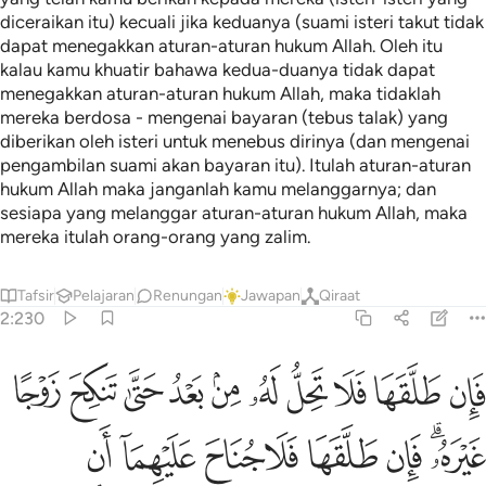
diceraikan itu) kecuali jika keduanya (suami isteri takut tidak
dapat menegakkan aturan-aturan hukum Allah. Oleh itu
kalau kamu khuatir bahawa kedua-duanya tidak dapat
menegakkan aturan-aturan hukum Allah, maka tidaklah
mereka berdosa - mengenai bayaran (tebus talak) yang
diberikan oleh isteri untuk menebus dirinya (dan mengenai
pengambilan suami akan bayaran itu). Itulah aturan-aturan
hukum Allah maka janganlah kamu melanggarnya; dan
sesiapa yang melanggar aturan-aturan hukum Allah, maka
mereka itulah orang-orang yang zalim.
Tafsir
Pelajaran
Renungan
Jawapan
Qiraat
2:230
ﳊ
ﳋ
ﳌ
ﳍ
ﳎ
ﳏ
ﳐ
ﳑ
ﳒ
ﳓ
ان طلقها فلا تحل له من بعد حتى تنكح زوجا غيره فان طلقها فلا جناح عليه
َإِن طَلَّقَهَا فَلَا تَحِلُّ لَهُۥ مِنۢ بَعْدُ حَتَّىٰ تَنكِحَ زَوْجًا غَيْرَهُۥ ۗ فَإِن طَلَّقَهَا فَلَا جُ
ﳔﳕ
ﳖ
ﳗ
ﳘ
ﳙ
ﳚ
ﳛ