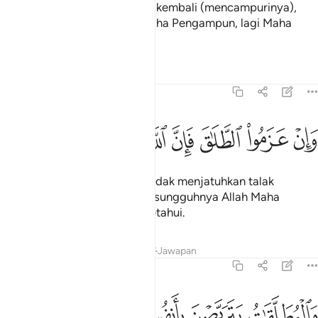
bulan. Setelah itu jika mereka kembali (mencampurinya),
maka sesungguhnya Allah Maha Pengampun, lagi Maha
Mengasihani.
Tafsir
Pelajaran
Renungan
2:227
ﱠ
ﱡ
ﱢ
ﱣ
ﱤ
ان عزموا الطلاق فان الله سميع عليم ٢٢٧
ﱥ
ﱦ
ﱧ
َإِنْ عَزَمُوا۟ ٱلطَّلَـٰقَ فَإِنَّ ٱللَّهَ سَمِيعٌ عَلِيمٌۭ ٢٢٧
Dan jika mereka berazam hendak menjatuhkan talak
(menceraikan isteri), maka sesungguhnya Allah Maha
Mendengar, lagi Maha mengetahui.
Tafsir
Pelajaran
Renungan
Jawapan
2:228
ﱨ
ﱩ
ﱪ
ﱫ
ﱬﱭ
ﱮ
المطلقات يتربصن بانفسهن ثلاثة قروء ولا يحل لهن ان يكتمن ما خلق ال
َٱلْمُطَلَّقَـٰتُ يَتَرَبَّصْنَ بِأَنفُسِهِنَّ ثَلَـٰثَةَ قُرُوٓءٍۢ ۚ وَلَا يَحِلُّ لَهُنَّ أَن يَكْتُمْنَ