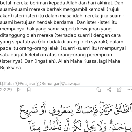
betul mereka beriman kepada Allah dan hari akhirat. Dan
suami-suami mereka berhak mengambil kembali (rujuk
akan) isteri-isteri itu dalam masa idah mereka jika suami-
suami bertujuan hendak berdamai. Dan isteri-isteri itu
mempunyai hak yang sama seperti kewajipan yang
ditanggung oleh mereka (terhadap suami) dengan cara
yang sepatutnya (dan tidak dilarang oleh syarak); dalam
pada itu orang-orang lelaki (suami-suami itu) mempunyai
satu darjat kelebihan atas orang-orang perempuan
(isterinya). Dan (ingatlah), Allah Maha Kuasa, lagi Maha
Bijaksana.
Tafsir
Pelajaran
Renungan
Jawapan
2:229
ﲖ
ﲗﲘ
ﲙ
ﲚ
ﲛ
ﲜ
لطلاق مرتان فامساك بمعروف او تسريح باحسان ولا يحل لكم ان تاخذوا مما ا
لطَّلَـٰقُ مَرَّتَانِ ۖ فَإِمْسَاكٌۢ بِمَعْرُوفٍ أَوْ تَسْرِيحٌۢ بِإِحْسَـٰنٍۢ ۗ و
ﲝﲞ
ﲟ
ﲠ
ﲡ
ﲢ
ﲣ
ﲤ