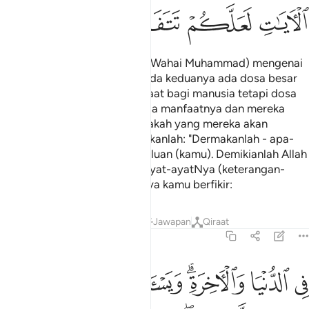
ﳍ
ﳎ
ﳏ
ﳐ
Mereka bertanya kepadamu (Wahai Muhammad) mengenai
arak dan judi. Katakanlah: "Pada keduanya ada dosa besar
dan ada pula beberapa manfaat bagi manusia tetapi dosa
keduanya lebih besar daripada manfaatnya dan mereka
bertanya pula kepadamu: Apakah yang mereka akan
belanjakan (dermakan)? Katakanlah: "Dermakanlah - apa-
apa) yang berlebih dari keperluan (kamu). Demikianlah Allah
menerangkan kepada kamu ayat-ayatNya (keterangan-
keterangan hukumNya) supaya kamu berfikir:
Tafsir
Pelajaran
Renungan
Jawapan
Qiraat
2:220
ﱁ
ﱂ
ﱃﱄ
ﱅ
ﱆ
ﱇﱈ
ﱉ
ي الدنيا والاخرة ويسالونك عن اليتامى قل اصلاح لهم خير وان تخالطوهم 
ِى ٱلدُّنْيَا وَٱلْـَٔاخِرَةِ ۗ وَيَسْـَٔلُونَكَ عَنِ ٱلْيَتَـٰمَىٰ ۖ قُلْ إِصْلَاحٌۭ لَّهُمْ خَيْرٌۭ