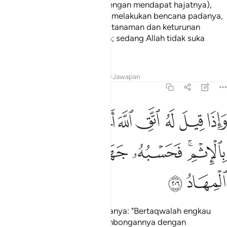
Kemudian apabila ia pergi (dengan mendapat hajatnya),
berusahalah ia di bumi, untuk melakukan bencana padanya,
dan membinasakan tanaman-tanaman dan keturunan
(binatang ternak dan manusia; sedang Allah tidak suka
kepada bencana kerosakan.
Tafsir
Pelajaran
Renungan
Jawapan
2:206
ﲁ
ﲂ
ﲃ
ﲄ
ﲅ
ﲆ
ﲇ
اذا قيل له اتق الله اخذته العزة بالاثم فحسبه جهنم ولبيس المهاد ٢٠٦
َإِذَا قِيلَ لَهُ ٱتَّقِ ٱللَّهَ أَخَذَتْهُ ٱلْعِزَّةُ بِٱلْإِثْمِ ۚ فَحَسْبُهُۥ جَهَنَّمُ ۚ
ﲈﲉ
ﲊ
ﲋﲌ
ﲍ
ﲎ
ﲏ
Dan apabila dikatakan kepadanya: "Bertaqwalah engkau
kepada Allah" timbulah kesombongannya dengan