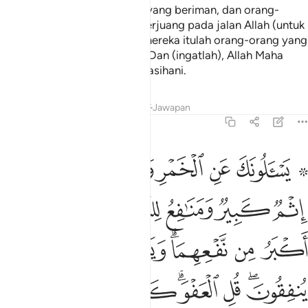
Sesungguhnya orang-orang yang beriman, dan orang-
orang yang berhijrah serta berjuang pada jalan Allah (untuk
menegakkan ugama Islam), mereka itulah orang-orang yang
mengharapkan rahmat Allah. Dan (ingatlah), Allah Maha
Pengampun, lagi Maha Mengasihani.
Tafsir
Pelajaran
Renungan
Jawapan
2:219
ﲱ ﲲ
ﲳ
ﲴ
ﲵﲶ
ﲷ
ﲸ
سالونك عن الخمر والميسر قل فيهما اثم كبير ومنافع للناس واثمهما اكبر
َسْـَٔلُونَكَ عَنِ ٱلْخَمْرِ وَٱلْمَيْسِرِ ۖ قُلْ فِيهِمَآ إِثْمٌۭ كَبِيرٌۭ وَمَنَـٰفِعُ لِلنَّاسِ وَإِثْمُهُمَآ أ
ﲹ
ﲺ
ﲻ
ﲼ
ﲽ
ﲾ
ﲿ
ﳀﳁ
ﳂ
ﳃ
ﳄﳅ
ﳆ
ﳇﳈ
ﳉ
ﳊ
ﳋ
ﳌ