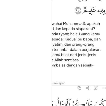
ﳚ
ﳛ
ﳜ
Mereka bertanya kepadamu (wahai Muhammad): apakah
yang akan mereka belanjakan (dan kepada siapakah)?
Katakanlah: "Apa jua harta benda (yang halal) yang kamu
belanjakan maka berikanlah kepada: Kedua ibu bapa, dan
kaum kerabat, dan anak-anak yatim, dan orang-orang
miskin, dan orang-orang yang terlantar dalam perjalanan.
Dan (ingatlah), apa jua yang kamu buat dari jenis-jenis
kebaikan, maka sesungguhnya Allah sentiasa
mengetahuiNya (dan akan membalas dengan sebaik-
baiknya).
Tafsir
Pelajaran
Renungan
Jawapan
2:216
ﱁ
ﱂ
ﱃ
ﱄ
ﱅ
ﱆﱇ
تب عليكم القتال وهو كره لكم وعسى ان تكرهوا شييا وهو خير لكم وعسى ا
ُتِبَ عَلَيْكُمُ ٱلْقِتَالُ وَهُوَ كُرْهٌۭ لَّكُمْ ۖ وَعَسَىٰٓ أَن تَكْرَهُوا۟ شَيْـًۭٔا وَهُوَ خَيْرٌۭ لَّكُمْ ۖ وَعَس