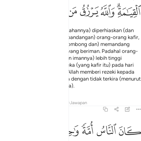
ﱥﱦ
ﱧ
ﱨ
ﱩ
ﱪ
ﱫ
ﱬ
ﱭ
Kehidupan dunia (dan kemewahannya) diperhiaskan (dan
dijadikan amat indah) pada (pandangan) orang-orang kafir,
sehingga mereka (berlagak sombong dan) memandang
rendah kepada orang-orang yang beriman. Padahal orang-
orang yang bertaqwa (dengan imannya) lebih tinggi
(martabatnya) daripada mereka (yang kafir itu) pada hari
kiamat kelak. Dan (ingatlah), Allah memberi rezeki kepada
sesiapa yang dikehendakiNya dengan tidak terkira (menurut
undang-undang peraturanNya).
Tafsir
Pelajaran
Renungan
Jawapan
2:213
ﱮ
ﱯ
ﱰ
ﱱ
ﱲ
ﱳ
ان الناس امة واحدة فبعث الله النبيين مبشرين ومنذرين وانزل معهم الكتا
َانَ ٱلنَّاسُ أُمَّةًۭ وَٰحِدَةًۭ فَبَعَثَ ٱللَّهُ ٱلنَّبِيِّـۧنَ مُبَشِّرِينَ وَمُنذِرِينَ وَأَنزَل