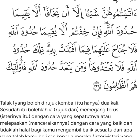
ﲥ
ﲦ
ﲧ
ﲨ
ﲩ
ﲪ
ﲫ
ﲬ
ﲭﲮ
ﲯ
ﲰ
ﲱ
ﲲ
ﲳ
ﲴ
ﲵ
ﲶ
ﲷ
ﲸ
ﲹ
ﲺﲻ
ﲼ
ﲽ
ﲾ
ﲿ
ﳀﳁ
ﳂ
ﳃ
ﳄ
ﳅ
ﳆ
ﳇ
ﳈ
ﳉ
Talak (yang boleh dirujuk kembali itu hanya) dua kali.
Sesudah itu bolehlah ia (rujuk dan) memegang terus
(isterinya itu) dengan cara yang sepatutnya atau
melepaskan (menceraikannya) dengan cara yang baik dan
tidaklah halal bagi kamu mengambil balik sesuatu dari apa
yang telah kamu berikan kepada mereka (isteri-isteri yang