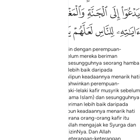
ﲄ
ﲅ
ﲆ
ﲇ
ﲈﲉ
ﲊ
ﲋ
ﲌ
ﲍ
ﲎ
ﲏ
Dan janganlah kamu berkahwin dengan perempuan-
perempuan kafir musyrik sebelum mereka beriman
(memeluk ugama Islam); dan sesungguhnya seorang hamba
perempuan yang beriman itu lebih baik daripada
perempuan kafir musyrik sekalipun keadaannya menarik hati
kamu. Dan janganlah kamu (kahwinkan perempuan-
perempuan Islam) dengan lelaki-lelaki kafir musyrik sebelum
mereka beriman (memeluk ugama Islam) dan sesungguhnya
seorang hamba lelaki yang beriman lebih baik daripada
seorang lelaki musyrik, sekalipun keadaannya menarik hati
kamu. (Yang demikian ialah kerana orang-orang kafir itu
mengajak ke neraka sedang Allah mengajak ke Syurga dan
memberi keampunan dengan izinNya. Dan Allah
menjelaskan ayat-ayatNya (keterangan-keterangan