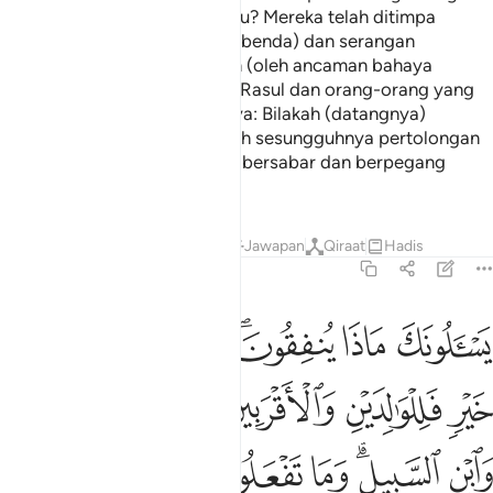
yang terdahulu daripada kamu? Mereka telah ditimpa
kepapaan (kemusnahan hartabenda) dan serangan
penyakit, serta digoncangkan (oleh ancaman bahaya
musuh), sehingga berkatalah Rasul dan orang-orang yang
beriman yang ada bersamanya: Bilakah (datangnya)
pertolongan Allah?" Ketahuilah sesungguhnya pertolongan
Allah itu dekat (asalkan kamu bersabar dan berpegang
teguh kepada ugama Allah).
Tafsir
Pelajaran
Renungan
Jawapan
Qiraat
Hadis
2:215
ﳄ
ﳅ
ﳆﳇ
ﳈ
ﳉ
ﳊ
ﳋ
سالونك ماذا ينفقون قل ما انفقتم من خير فللوالدين والاقربين واليتامى 
َسْـَٔلُونَكَ مَاذَا يُنفِقُونَ ۖ قُلْ مَآ أَنفَقْتُم مِّنْ خَيْرٍۢ فَلِلْوَٰلِدَيْنِ وَٱلْأَقْرَبِي
ﳌ
ﳍ
ﳎ
ﳏ
ﳐ
ﳑ
ﳒﳓ
ﳔ
ﳕ
ﳖ
ﳗ
ﳘ
ﳙ