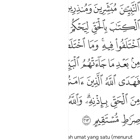
ﱴ
ﱵ
ﱶ
ﱷ
ﱸ
ﱹ
ﱺ
ﱻ
ﱼ
ﱽ
ﱾ
ﱿ
ﲀﲁ
ﲂ
ﲃ
ﲄ
ﲅ
ﲆ
ﲇ
ﲈ
ﲉ
ﲊ
ﲋ
ﲌ
ﲍ
ﲎﲏ
ﲐ
ﲑ
ﲒ
ﲓ
ﲔ
ﲕ
ﲖ
ﲗ
ﲘ
ﲙﲚ
ﲛ
ﲜ
ﲝ
ﲞ
ﲟ
ﲠ
ﲡ
ﲢ
Pada mulanya manusia itu ialah umat yang satu (menurut