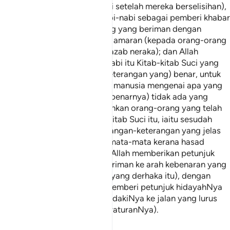
ugama Allah yang satu, tetapi setelah mereka berselisihan),
maka Allah mengutuskan Nabi-nabi sebagai pemberi khabar
gembira (kepada orang-orang yang beriman dengan
balasan Syurga, dan pemberi amaran (kepada orang-orang
yang ingkar dengan balasan azab neraka); dan Allah
menurunkan bersama Nabi-nabi itu Kitab-kitab Suci yang
(mengandungi keterangan-keterangan yang) benar, untuk
menjalankan hukum di antara manusia mengenai apa yang
mereka perselisihkan dan (sebenarnya) tidak ada yang
melakukan perselisihan melainkan orang-orang yang telah
diberi kepada mereka Kitab-kitab Suci itu, iaitu sesudah
datang kepada mereka keterangan-keterangan yang jelas
nyata, - mereka berselisih semata-mata kerana hasad
dengki sesama sendiri. Maka Allah memberikan petunjuk
kepada orang-orang yang beriman ke arah kebenaran yang
diperselisihkan oleh mereka (yang derhaka itu), dengan
izinNya. Dan Allah sentiasa memberi petunjuk hidayahNya
kepada sesiapa yang dikehendakiNya ke jalan yang lurus
(menurut undang-undang peraturanNya).