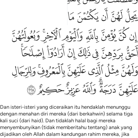
ﱯ
ﱰ
ﱱ
ﱲ
ﱳ
ﱴ
ﱵ
ﱶ
ﱷ
ﱸ
ﱹ
ﱺ
ﱻ
ﱼ
ﱽﱾ
ﱿ
ﲀ
ﲁ
ﲂ
ﲃ
ﲄ
ﲅ
ﲆﲇ
ﲈ
ﲉ
ﲊ
ﲋ
ﲌﲍ
ﲎ
ﲏ
ﲐﲑ
ﲒ
ﲓ
ﲔ
ﲕ
Dan isteri-isteri yang diceraikan itu hendaklah menunggu
dengan menahan diri mereka (dari berkahwin) selama tiga
kali suci (dari haid). Dan tidaklah halal bagi mereka
menyembunyikan (tidak memberitahu tentang) anak yang
dijadikan oleh Allah dalam kandungan rahim mereka, jika