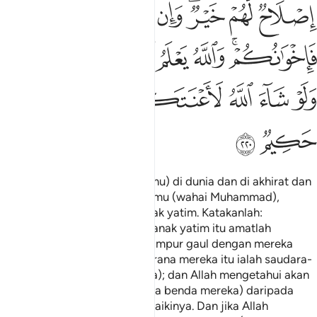
ﱊ
ﱋ
ﱌﱍ
ﱎ
ﱏ
ﱐﱑ
ﱒ
ﱓ
ﱔ
ﱕ
ﱖﱗ
ﱘ
ﱙ
ﱚ
ﱛﱜ
ﱝ
ﱞ
ﱟ
ﱠ
ﱡ
Mengenai (urusan-urusan kamu) di dunia dan di akhirat dan
mereka bertanya lagi kepadamu (wahai Muhammad),
mengenai (masalah) anak-anak yatim. Katakanlah:
"Memperbaiki keadaan anak-anak yatim itu amatlah
baiknya", dan jika kamu bercampur gaul dengan mereka
(maka tidak ada salahnya) kerana mereka itu ialah saudara-
saudara kamu (yang seugama); dan Allah mengetahui akan
orang yang merosakkan (harta benda mereka) daripada
orang yang hendak memperbaikinya. Dan jika Allah