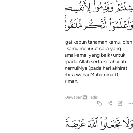
ﲵﲶ
ﲷ
ﲸﲹ
ﲺ
ﲻ
ﲼ
ﲽ
ﲾﲿ
ﳀ
ﳁ
ﳂ
Isteri-isteri kamu adalah sebagai kebun tanaman kamu, oleh
itu datangilah kebun tanaman kamu menurut cara yang
kamu sukai dan sediakanlah (amal-amal yang baik) untuk
diri kamu; dan bertaqwalah kepada Allah serta ketahuilah
sesungguhnya kamu akan menemuiNya (pada hari akhirat
kelak) dan berilah khabar gembira wahai Muhammad)
kepada orang-orang yang beriman.
Tafsir
Pelajaran
Renungan
Jawapan
Hadis
2:224
ﳃ
ﳄ
ﳅ
ﳆ
ﳇ
ﳈ
ﳉ
لا تجعلوا الله عرضة لايمانكم ان تبروا وتتقوا وتصلحوا بين الناس والله سم
َلَا تَجْعَلُوا۟ ٱللَّهَ عُرْضَةًۭ لِّأَيْمَـٰنِكُمْ أَن تَبَرُّوا۟ وَتَتَّقُوا۟ وَتُصْلِحُوا۟ بَي