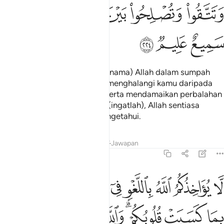
ﳊ
ﳋ
ﳌ
ﳍﳎ
ﳏ
ﳐ
ﳑ
ﳒ
(Dan janganlah kamu jadikan nama) Allah dalam sumpah
kamu sebagai benteng yang menghalangi kamu daripada
berbuat baik dan bertaqwa, serta mendamaikan perbalahan
antara sesama manusia. Dan (ingatlah), Allah sentiasa
mendengar, lagi sentiasa mengetahui.
Tafsir
Pelajaran
Renungan
Jawapan
2:225
ﱁ
ﱂ
ﱃ
ﱄ
ﱅ
ﱆ
ﱇ
ﱈ
ا يواخذكم الله باللغو في ايمانكم ولاكن يواخذكم بما كسبت قلوبكم والله 
َّا يُؤَاخِذُكُمُ ٱللَّهُ بِٱللَّغْوِ فِىٓ أَيْمَـٰنِكُمْ وَلَـٰكِن يُؤَاخِذُكُم بِمَا كَسَبَتْ قُلُوبُكُمْ 
ﱉ
ﱊ
ﱋﱌ
ﱍ
ﱎ
ﱏ
ﱐ