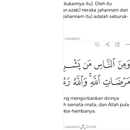
(meneruskan) dosa (yang dilakukannya itu). Oleh itu
padanlah ia (menerima balasan azab) neraka jahannam dan
demi sesungguhnya, (neraka jahannam itu) adalah seburuk-
buruk tempat tinggal.
Tafsir
Pelajaran
Renungan
Jawapan
2:207
ﲐ
ﲑ
ﲒ
ﲓ
ﲔ
من الناس من يشري نفسه ابتغاء مرضات الله والله رءوف بالعباد ٢٠٧
ﲕ
َمِنَ ٱلنَّاسِ مَن يَشْرِى نَفْسَهُ ٱبْتِغَآءَ مَرْضَاتِ ٱللَّهِ ۗ وَٱللَّهُ رَءُوفٌۢ بِٱلْعِبَ
ﲖ
ﲗﲘ
ﲙ
ﲚ
ﲛ
ﲜ
Dan di antara manusia ada yang mengorbankan dirinya
kerana mencari keredaan Allah semata-mata; dan Allah pula
Amat belas-kasihan akan hamba-hambanya.
Tafsir
Pelajaran
Renungan
Jawapan
Qiraat