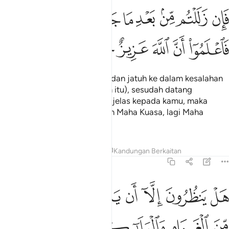
ﲮ
ﲯ
ﲰ
ﲱ
ﲲ
ﲳ
ان زللتم من بعد ما جاءتكم البينات فاعلموا ان الله عزيز حكيم ٢٠٩
ﲴ
َإِن زَلَلْتُم مِّنۢ بَعْدِ مَا جَآءَتْكُمُ ٱلْبَيِّنَـٰتُ فَٱعْلَمُوٓا۟ أَنَّ ٱللَّهَ عَزِيزٌ حَكِيمٌ ٢٠٩
ﲵ
ﲶ
ﲷ
ﲸ
ﲹ
ﲺ
Maka kalau kamu tergelincir (dan jatuh ke dalam kesalahan
disebabkan tipu daya Syaitan itu), sesudah datang
keterangan-keterangan yang jelas kepada kamu, maka
ketahuilah bahawasanya Allah Maha Kuasa, lagi Maha
Bijaksana.
Tafsir
Pelajaran
Renungan
Kandungan Berkaitan
2:210
ﲻ
ﲼ
ﲽ
ﲾ
ﲿ
ﳀ
ﳁ
ﳂ
ل ينظرون الا ان ياتيهم الله في ظلل من الغمام والملايكة وقضي الامر وال
َلْ يَنظُرُونَ إِلَّآ أَن يَأْتِيَهُمُ ٱللَّهُ فِى ظُلَلٍۢ مِّنَ ٱلْغَمَامِ وَٱلْمَلَـٰ
ﳃ
ﳄ
ﳅ
ﳆ
ﳇﳈ