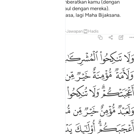
menghendaki tentulah Ia memberatkan kamu (dengan
mengharamkan bercampur gaul dengan mereka).
Sesungguhnya Allah Maha Kuasa, lagi Maha Bijaksana.
Tafsir
Pelajaran
Renungan
Jawapan
Hadis
2:221
ﱢ
ﱣ
ﱤ
ﱥ
ﱦﱧ
لا تنكحوا المشركات حتى يومن ولامة مومنة خير من مشركة ولو اعجبتكم 
َلَا تَنكِحُوا۟ ٱلْمُشْرِكَـٰتِ حَتَّىٰ يُؤْمِنَّ ۚ وَلَأَمَةٌۭ مُّؤْمِنَةٌ خَيْرٌۭ مِّن مُّشْرِكَةٍۢ وَلَوْ أَعْجَبَتْكُ
ﱨ
ﱩ
ﱪ
ﱫ
ﱬ
ﱭ
ﱮﱯ
ﱰ
ﱱ
ﱲ
ﱳ
ﱴﱵ
ﱶ
ﱷ
ﱸ
ﱹ
ﱺ
ﱻ
ﱼﱽ
ﱾ
ﱿ
ﲀ
ﲁﲂ
ﲃ