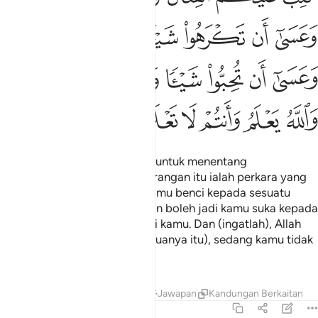
ﱈ
ﱉ
ﱊ
ﱋ
ﱌ
ﱍ
ﱎﱏ
ﱐ
ﱑ
ﱒ
ﱓ
ﱔ
ﱕ
ﱖﱗ
ﱘ
ﱙ
ﱚ
ﱛ
ﱜ
ﱝ
Kamu diwajibkan berperang (untuk menentang
pencerobohan) sedang peperangan itu ialah perkara yang
kamu benci; dan boleh jadi kamu benci kepada sesuatu
padahal ia baik bagi kamu, dan boleh jadi kamu suka kepada
sesuatu padahal ia buruk bagi kamu. Dan (ingatlah), Allah
jualah Yang mengetahui (semuanya itu), sedang kamu tidak
mengetahuinya.
Tafsir
Pelajaran
Renungan
Jawapan
Kandungan Berkaitan
2:217