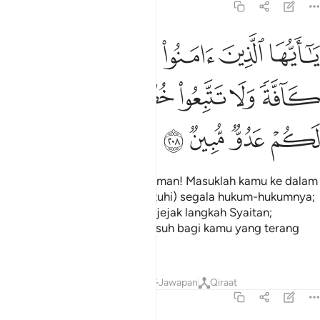
2:208
ﲝ
ﲞ
ﲟ
ﲠ
ﲡ
ﲢ
ا ايها الذين امنوا ادخلوا في السلم كافة ولا تتبعوا خطوات الشيطان انه لك
َـٰٓأَيُّهَا ٱلَّذِينَ ءَامَنُوا۟ ٱدْخُلُوا۟ فِى ٱلسِّلْمِ كَآفَّةًۭ وَلَا تَتَّبِعُوا۟ خُطُوَٰت
ﲣ
ﲤ
ﲥ
ﲦ
ﲧﲨ
ﲩ
ﲪ
ﲫ
ﲬ
ﲭ
Wahai orang-orang yang beriman! Masuklah kamu ke dalam
Ugama Islam (dengan mematuhi) segala hukum-hukumnya;
dan janganlah kamu menurut jejak langkah Syaitan;
sesungguhnya Syaitan itu musuh bagi kamu yang terang
nyata.
Tafsir
Pelajaran
Renungan
Jawapan
Qiraat
2:209