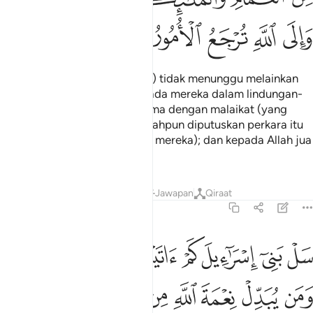
ﳉ
ﳊ
ﳋ
ﳌ
ﳍ
(Orang-orang yang ingkar itu) tidak menunggu melainkan
kedatangan (azab) Allah kepada mereka dalam lindungan-
lindungan awan, bersama-sama dengan malaikat (yang
menjalankannya), padahal telahpun diputuskan perkara itu
(balasan azab yang menimpa mereka); dan kepada Allah jua
kembalinya segala urusan.
Tafsir
Pelajaran
Renungan
Jawapan
Qiraat
2:211
ﱁ
ﱂ
ﱃ
ﱄ
ﱅ
ﱆ
ﱇ
ﱈﱉ
ل بني اسراييل كم اتيناهم من اية بينة ومن يبدل نعمة الله من بعد ما جاء
َلْ بَنِىٓ إِسْرَٰٓءِيلَ كَمْ ءَاتَيْنَـٰهُم مِّنْ ءَايَةٍۭ بَيِّنَةٍۢ ۗ وَمَن يُبَدِّ
ﱊ
ﱋ
ﱌ
ﱍ
ﱎ
ﱏ
ﱐ
ﱑ
ﱒ