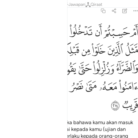
Tafsir
Pelajaran
Renungan
Jawapan
Qiraat
2:214
ﲣ
ﲤ
ﲥ
ﲦ
ﲧ
ﲨ
ﲩ
م حسبتم ان تدخلوا الجنة ولما ياتكم مثل الذين خلوا من قبلكم مستهم ال
َمْ حَسِبْتُمْ أَن تَدْخُلُوا۟ ٱلْجَنَّةَ وَلَمَّا يَأْتِكُم مَّثَلُ ٱلَّذِينَ خَلَوْا۟ مِن قَبْلِكُم 
ﲪ
ﲫ
ﲬ
ﲭ
ﲮﲯ
ﲰ
ﲱ
ﲲ
ﲳ
ﲴ
ﲵ
ﲶ
ﲷ
ﲸ
ﲹ
ﲺ
ﲻ
ﲼﲽ
ﲾ
ﲿ
ﳀ
ﳁ
ﳂ
ﳃ
Adakah patut kamu menyangka bahawa kamu akan masuk
syurga, padahal belum sampai kepada kamu (ujian dan
cubaan) seperti yang telah berlaku kepada orang-orang