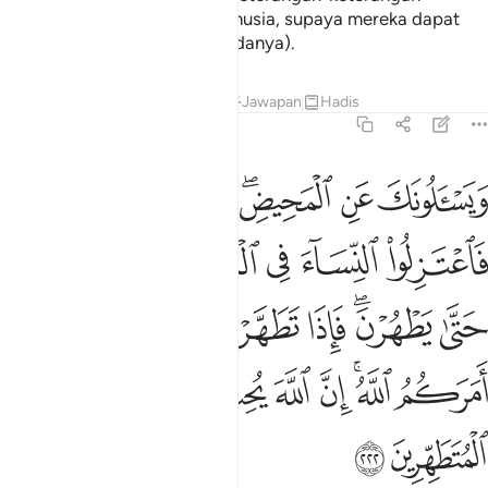
hukumNya) kepada umat manusia, supaya mereka dapat
mengambil pelajaran (daripadanya).
Tafsir
Pelajaran
Renungan
Jawapan
Hadis
2:222
ﲐ
ﲑ
ﲒﲓ
ﲔ
ﲕ
ﲖ
يسالونك عن المحيض قل هو اذى فاعتزلوا النساء في المحيض ولا تقربو
َيَسْـَٔلُونَكَ عَنِ ٱلْمَحِيضِ ۖ قُلْ هُوَ أَذًۭى فَٱعْتَزِلُوا۟ ٱلنِّسَآءَ فِى ٱلْمَحِيضِ
ﲗ
ﲘ
ﲙ
ﲚ
ﲛ
ﲜ
ﲝ
ﲞﲟ
ﲠ
ﲡ
ﲢ
ﲣ
ﲤ
ﲥ
ﲦﲧ
ﲨ
ﲩ
ﲪ
ﲫ
ﲬ
ﲭ
ﲮ