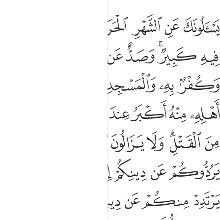
ﱞ
ﱟ
ﱠ
ﱡ
ﱢ
ﱣﱤ
ﱥ
ﱦ
سالونك عن الشهر الحرام قتال فيه قل قتال فيه كبير وصد عن سبيل الله 
َسْـَٔلُونَكَ عَنِ ٱلشَّهْرِ ٱلْحَرَامِ قِتَالٍۢ فِيهِ ۖ قُلْ قِتَالٌۭ فِيهِ كَبِيرٌۭ ۖ وَصَدٌّ عَن سَبِيلِ ٱللَّه
ﱧ
ﱨﱩ
ﱪ
ﱫ
ﱬ
ﱭ
ﱮ
ﱯ
ﱰ
ﱱ
ﱲ
ﱳ
ﱴ
ﱵ
ﱶ
ﱷﱸ
ﱹ
ﱺ
ﱻ
ﱼﱽ
ﱾ
ﱿ
ﲀ
ﲁ
ﲂ
ﲃ
ﲄ
ﲅ
ﲆﲇ
ﲈ
ﲉ
ﲊ
ﲋ
ﲌ
ﲍ
ﲎ