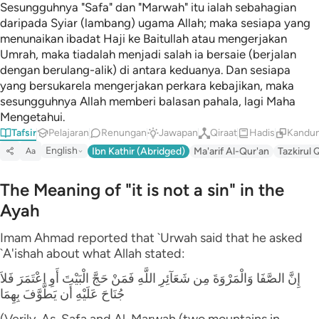
Sesungguhnya "Safa" dan "Marwah" itu ialah sebahagian
daripada Syiar (lambang) ugama Allah; maka sesiapa yang
menunaikan ibadat Haji ke Baitullah atau mengerjakan
Umrah, maka tiadalah menjadi salah ia bersaie (berjalan
dengan berulang-alik) di antara keduanya. Dan sesiapa
yang bersukarela mengerjakan perkara kebajikan, maka
sesungguhnya Allah memberi balasan pahala, lagi Maha
Mengetahui.
Tafsir
Pelajaran
Renungan
Jawapan
Qiraat
Hadis
Kandun
English
Ibn Kathir (Abridged)
Ma'arif Al-Qur'an
Tazkirul 
Aa
The Meaning of "it is not a sin" in the
Ayah
Imam Ahmad reported that `Urwah said that he asked
`A'ishah about what Allah stated:
إِنَّ الصَّفَا وَالْمَرْوَةَ مِن شَعَآئِرِ اللَّهِ فَمَنْ حَجَّ الْبَيْتَ أَوِ اعْتَمَرَ فَلاَ
جُنَاحَ عَلَيْهِ أَن يَطَّوَّفَ بِهِمَا