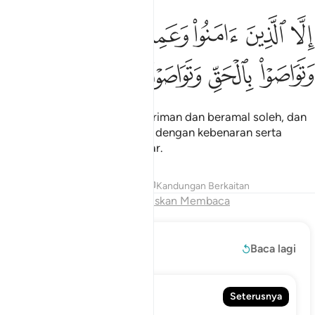
ﱈ
ﱉ
ﱊ
ﱋ
ﱌ
لا الذين امنوا وعملوا الصالحات وتواصوا بالحق وتواصوا بالصبر ٣
ِلَّا ٱلَّذِينَ ءَامَنُوا۟ وَعَمِلُوا۟ ٱلصَّـٰلِحَـٰتِ وَتَوَاصَوْا۟ بِٱلْحَقِّ وَتَوَاصَوْا۟ بِٱل
ﱍ
ﱎ
ﱏ
ﱐ
ﱑ
Kecuali orang-orang yang beriman dan beramal soleh, dan
mereka pula berpesan-pesan dengan kebenaran serta
berpesan-pesan dengan sabar.
Tafsir
Pelajaran
Renungan
Kandungan Berkaitan
Akhir Bab
Teruskan Membaca
Baca Lagi
Baca lagi
104. Al-Humazah
Seterusnya
Pengumpat