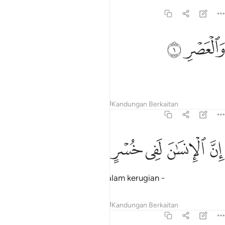
103:1
العصر ١
ﱁ
ﱂ
َٱلْعَصْرِ ١
Demi Masa!
Tafsir
Pelajaran
Renungan
Kandungan Berkaitan
103:2
ﱃ
ﱄ
ن الانسان لفي خسر ٢
ﱅ
ﱆ
ﱇ
ِنَّ ٱلْإِنسَـٰنَ لَفِى خُسْرٍ ٢
Sesungguhnya manusia itu dalam kerugian -
Tafsir
Pelajaran
Renungan
Kandungan Berkaitan
103:3