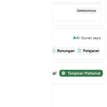
102. At-Takaathur
Sebelumnya
Bermegah-Megahan
Terokai
Al-Quran saya
maklumat
Tafsir
Renungan
Pelajaran
Jejaki Perjalanan Anda!
Tetapkan Matlamat