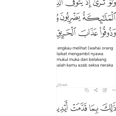
ﲟ
ﲠ
ﲡ
ﲢ
ﲣ
ﲤ
َلَوْ تَرَىٰٓ إِذْ يَتَوَفَّى ٱلَّذِينَ كَفَرُوا۟ ۙ ٱلْمَلَـٰٓئِكَةُ يَضْرِبُونَ وُج
ﲥ
ﲦ
ﲧ
ﲨ
ﲩ
ﲪ
ﲫ
ﲬ
Dan (amatlah ngerinya) kalau engkau melihat (wahai orang
yang memandang), ketika malaikat mengambil nyawa
orang-orang kafir dengan memukul muka dan belakang
mereka (sambil berkata): "Rasalah kamu azab seksa neraka
yang membakar".
Tafsir
Pelajaran
Renungan
Qiraat
8:51
ﲭ
ﲮ
ﲯ
ﲰ
الك بما قدمت ايديكم وان الله ليس بظلام للعبيد ٥١
ﲱ
ﲲ
َٰلِكَ بِمَا قَدَّمَتْ أَيْدِيكُمْ وَأَنَّ ٱللَّهَ لَيْسَ بِظَلَّـٰمٍۢ لِّلْعَبِيدِ ٥١