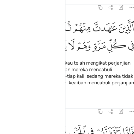
Tafsir
Pelajaran
Renungan
8:56
ﱳ
ﱴ
ﱵ
ﱶ
ﱷ
لذين عاهدت منهم ثم ينقضون عهدهم في كل مرة وهم لا يتقون ٥٦
ﱸ
لَّذِينَ عَـٰهَدتَّ مِنْهُمْ ثُمَّ يَنقُضُونَ عَهْدَهُمْ فِى كُلِّ مَرَّةٍۢ وَهُمْ لَا يَتَّقُونَ ٥٦
ﱹ
ﱺ
ﱻ
ﱼ
ﱽ
ﱾ
ﱿ
(Iaitu) orang-orang yang engkau telah mengikat perjanjian
setia dengan mereka, kemudian mereka mencabuli
perjanjian setianya pada tiap-tiap kali, sedang mereka tidak
mahu memelihara dirinya (dari keaiban mencabuli perjanjian
itu).
Tafsir
Pelajaran
Renungan
8:57
ﲀ
ﲁ
ﲂ
ﲃ
ﲄ
ﲅ
ﲆ
اما تثقفنهم في الحرب فشرد بهم من خلفهم لعلهم يذكرون ٥٧
ﲇ
َإِمَّا تَثْقَفَنَّهُمْ فِى ٱلْحَرْبِ فَشَرِّدْ بِهِم مَّنْ خَلْفَهُمْ لَعَلَّهُمْ يَذَّكَّرُونَ ٥٧