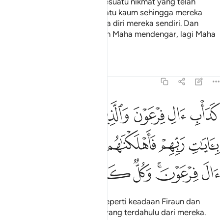
Allah tidak akan mengubah sesuatu nikmat yang telah
dikurniakanNya kepada sesuatu kaum sehingga mereka
mengubah apa yang ada pada diri mereka sendiri. Dan
(ingatlah) sesungguhnya Allah Maha mendengar, lagi Maha
Mengetahui.
Tafsir
Pelajaran
Renungan
8:54
ﱔ
ﱕ
ﱖ
ﱗ
ﱘ
ﱙﱚ
ﱛ
داب ال فرعون والذين من قبلهم كذبوا بايات ربهم فاهلكناهم بذنوبهم وا
َدَأْبِ ءَالِ فِرْعَوْنَ ۙ وَٱلَّذِينَ مِن قَبْلِهِمْ ۚ كَذَّبُوا۟ بِـَٔايَـٰتِ رَبِّهِمْ فَأَهْلَكْنَـٰ
ﱜ
ﱝ
ﱞ
ﱟ
ﱠ
ﱡ
ﱢﱣ
ﱤ
ﱥ
ﱦ
ﱧ
(Keadaan mereka) samalah seperti keadaan Firaun dan
kaumnya serta orang-orang yang terdahulu dari mereka.