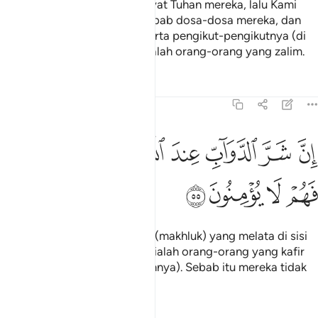
Mereka mendustakan ayat-ayat Tuhan mereka, lalu Kami
binasakan mereka dengan sebab dosa-dosa mereka, dan
Kami tenggelamkan Firaun serta pengikut-pengikutnya (di
laut), kerana kesemuanya adalah orang-orang yang zalim.
Tafsir
Pelajaran
Renungan
8:55
ﱨ
ﱩ
ﱪ
ﱫ
ﱬ
ﱭ
ن شر الدواب عند الله الذين كفروا فهم لا يومنون ٥٥
ﱮ
ِنَّ شَرَّ ٱلدَّوَآبِّ عِندَ ٱللَّهِ ٱلَّذِينَ كَفَرُوا۟ فَهُمْ لَا يُؤْمِنُونَ ٥٥
ﱯ
ﱰ
ﱱ
ﱲ
Sesungguhnya sejahat-jahat (makhluk) yang melata di sisi
(hukum dan ketetapan) Allah ialah orang-orang yang kafir
(yang degil dengan kekufurannya). Sebab itu mereka tidak
(mahu) beriman.