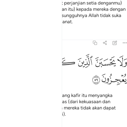
sesuatu kaum (yang mengikat perjanjian setia denganmu)
maka campakkanlah (perjanjian itu) kepada mereka dengan
cara terus terang dan adil. Sesungguhnya Allah tidak suka
kepada orang-orang yang khianat.
Tafsir
Pelajaran
Renungan
8:59
ﲛ
ﲜ
ﲝ
ﲞ
لا يحسبن الذين كفروا سبقوا انهم لا يعجزون ٥٩
ﲟﲠ
ﲡ
ﲢ
َلَا يَحْسَبَنَّ ٱلَّذِينَ كَفَرُوا۟ سَبَقُوٓا۟ ۚ إِنَّهُمْ لَا يُعْجِزُونَ ٥٩
ﲣ
ﲤ
Dan janganlah orang-orang yang kafir itu menyangka
(bahawa) mereka telah terlepas (dari kekuasaan dan
balasan Kami); sesungguhnya mereka tidak akan dapat
melemahkan (kekuasaan Kami).