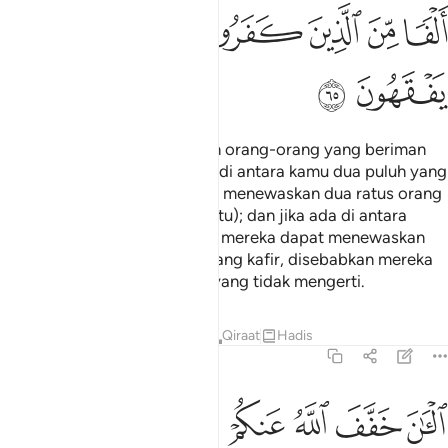
ﲃ
ﲄ
ﲅ
ﲆ
ﲇ
ﲈ
ﲉ
ﲊ
ﲋ
Wahai Nabi, peransangkanlah orang-orang yang beriman
itu untuk berperang. Jika ada di antara kamu dua puluh yang
sabar, nescaya mereka dapat menewaskan dua ratus orang
(dari pihak musuh yang kafir itu); dan jika ada di antara
kamu seratus orang, nescaya mereka dapat menewaskan
seribu orang dari golongan yang kafir, disebabkan mereka
(yang kafir itu) orang-orang yang tidak mengerti.
Tafsir
Pelajaran
Renungan
Qiraat
Hadis
8:66
ﲌ
ﲍ
ﲎ
ﲏ
ﲐ
ﲑ
ﲒ
لان خفف الله عنكم وعلم ان فيكم ضعفا فان يكن منكم ماية صابرة يغلبوا 
لْـَٔـٰنَ خَفَّفَ ٱللَّهُ عَنكُمْ وَعَلِمَ أَنَّ فِيكُمْ ضَعْفًۭا ۚ فَإِن يَكُن مِّنكُم مِّا۟