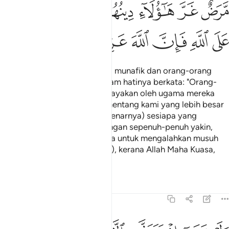
ﲑ
ﲒ
ﲓ
ﲔﲕ
ﲖ
ﲗ
ﲘ
ﲙ
ﲚ
ﲛ
ﲜ
ﲝ
ﲞ
(Ingatlah) ketika orang-orang munafik dan orang-orang
yang ada penyakit (syak) dalam hatinya berkata: "Orang-
orang (Islam) itu telah diperdayakan oleh ugama mereka
(sehingga mereka berani menentang kami yang lebih besar
bilangannya)". Dan (yang sebenarnya) sesiapa yang
bertawakal kepada Allah (dengan sepenuh-penuh yakin,
maka Allah akan menolongnya untuk mengalahkan musuh
yang lebih besar bilangannya), kerana Allah Maha Kuasa,
lagi Maha Bijaksana.
Tafsir
Pelajaran
Renungan
8:50
لو ترى اذ يتوفى الذين كفروا الملايكة يضربون وجوههم وادبارهم وذوقوا