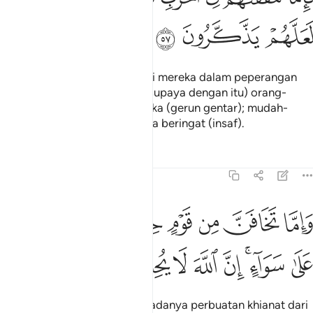
ﲈ
ﲉ
ﲊ
Oleh itu, jika engkau menemui mereka dalam peperangan
maka hancurkanlah mereka (supaya dengan itu) orang-
orang yang di belakang mereka (gerun gentar); mudah-
mudahan orang-orang itu pula beringat (insaf).
Tafsir
Pelajaran
Renungan
8:58
ﲋ
ﲌ
ﲍ
ﲎ
ﲏ
ﲐ
ﲑ
اما تخافن من قوم خيانة فانبذ اليهم على سواء ان الله لا يحب الخاينين ٥٨
َإِمَّا تَخَافَنَّ مِن قَوْمٍ خِيَانَةًۭ فَٱنۢبِذْ إِلَيْهِمْ عَلَىٰ سَوَآءٍ ۚ إِنَّ ٱللَّه
ﲒ
ﲓﲔ
ﲕ
ﲖ
ﲗ
ﲘ
ﲙ
ﲚ
Dan jika engkau mengetahui adanya perbuatan khianat dari