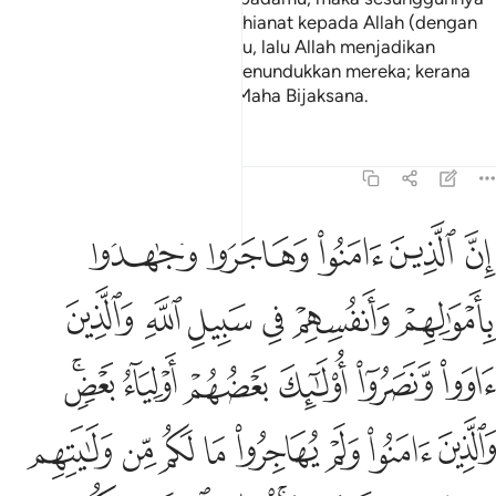
mereka telahpun melakukan khianat kepada Allah (dengan
kekufuran mereka) sebelum itu, lalu Allah menjadikan
(engkau) mengalahkan dan menundukkan mereka; kerana
Allah Maha Mengetahui, lagi Maha Bijaksana.
Tafsir
Pelajaran
Renungan
8:72
ﱪ
ﱫ
ﱬ
ﱭ
ﱮ
ن الذين امنوا وهاجروا وجاهدوا باموالهم وانفسهم في سبيل الله والذين
ِنَّ ٱلَّذِينَ ءَامَنُوا۟ وَهَاجَرُوا۟ وَجَـٰهَدُوا۟ بِأَمْوَٰلِهِمْ وَأَنفُسِهِمْ فِى سَبِيلِ ٱلل
ﱯ
ﱰ
ﱱ
ﱲ
ﱳ
ﱴ
ﱵ
ﱶ
ﱷ
ﱸ
ﱹ
ﱺﱻ
ﱼ
ﱽ
ﱾ
ﱿ
ﲀ
ﲁ
ﲂ
ﲃ