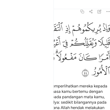
Tafsir
Pelajaran
Renungan
8:44
ﲢ
ﲣ
ﲤ
ﲥ
ﲦ
ﲧ
اذ يريكموهم اذ التقيتم في اعينكم قليلا ويقللكم في اعينهم ليقضي الله ا
َإِذْ يُرِيكُمُوهُمْ إِذِ ٱلْتَقَيْتُمْ فِىٓ أَعْيُنِكُمْ قَلِيلًۭا وَيُقَلِّلُكُمْ فِىٓ 
ﲨ
ﲩ
ﲪ
ﲫ
ﲬ
ﲭ
ﲮ
ﲯ
ﲰﲱ
ﲲ
ﲳ
ﲴ
ﲵ
ﲶ
Dan (ingatlah) ketika Kami memperlihatkan mereka kepada
kamu (wahai umat Islam) semasa kamu bertemu dengan
mereka: sedikit bilangannya pada pandangan mata kamu,
dan kamu pula diperlihatkanNya: sedikit bilangannya pada
pandangan mata mereka; kerana Allah hendak melakukan