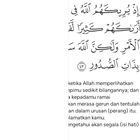
ﲋ
ﲌ
ﲍ
ﲎ
ﲏ
ﲐﲑ
ﲒ
ذ يريكهم الله في منامك قليلا ولو اراكهم كثيرا لفشلتم ولتنازعتم في الا
ِذْ يُرِيكَهُمُ ٱللَّهُ فِى مَنَامِكَ قَلِيلًۭا ۖ وَلَوْ أَرَىٰكَهُمْ كَثِيرًۭا لّ
ﲓ
ﲔ
ﲕ
ﲖ
ﲗ
ﲘ
ﲙ
ﲚ
ﲛﲜ
ﲝ
ﲞ
ﲟ
ﲠ
ﲡ
(Ingatlah wahai Muhammad) ketika Allah memperlihatkan
mereka kepadamu dalam mimpimu sedikit bilangannya; dan
kalaulah Ia perlihatkan mereka kepadamu ramai
bilangannya, tentulah kamu akan merasa gerun dan tentulah
kamu akan berbantah-bantahan dalam urusan (perang) itu.
Akan tetapi Allah telah menyelamatkan kamu.
Sesungguhnya Allah Maha Mengetahui akan segala (isi hati)
yang ada di dalam dada.