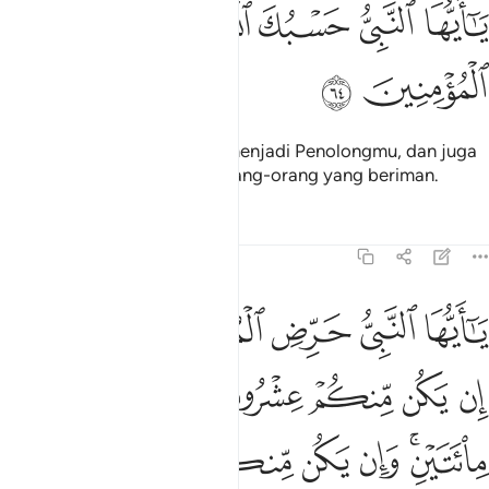
ﱦ
ﱧ
ﱨ
ﱩ
ا ايها النبي حسبك الله ومن اتبعك من المومنين ٦٤
ﱪ
ﱫ
ﱬ
َـٰٓأَيُّهَا ٱلنَّبِىُّ حَسْبُكَ ٱللَّهُ وَمَنِ ٱتَّبَعَكَ مِنَ ٱلْمُؤْمِنِينَ ٦٤
ﱭ
ﱮ
Wahai Nabi, cukuplah Allah menjadi Penolongmu, dan juga
pengikut-pengikutmu dari orang-orang yang beriman.
Tafsir
Pelajaran
Renungan
8:65
ﱯ
ﱰ
ﱱ
ﱲ
ﱳ
ﱴﱵ
ا ايها النبي حرض المومنين على القتال ان يكن منكم عشرون صابرون يغلبو
َـٰٓأَيُّهَا ٱلنَّبِىُّ حَرِّضِ ٱلْمُؤْمِنِينَ عَلَى ٱلْقِتَالِ ۚ إِن يَكُن مِّنكُمْ عِشْرُونَ صَـٰ
ﱶ
ﱷ
ﱸ
ﱹ
ﱺ
ﱻ
ﱼﱽ
ﱾ
ﱿ
ﲀ
ﲁ
ﲂ