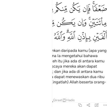
ﲓﲔ
ﲕ
ﲖ
ﲗ
ﲘ
ﲙ
ﲚ
ﲛﲜ
ﲝ
ﲞ
ﲟ
ﲠ
ﲡ
ﲢ
ﲣ
ﲤﲥ
ﲦ
ﲧ
ﲨ
ﲩ
Sekarang Allah telah meringankan daripada kamu (apa yang
telah diwajibkan dahulu) kerana Ia mengetahui bahawa
pada kamu ada kelemahan; oleh itu jika ada di antara kamu
seratus orang yang sabar, nescaya mereka akan dapat
menewaskan dua ratus orang; dan jika ada di antara kamu
seribu orang, nescaya mereka dapat menewaskan dua ribu
orang dengan izin Allah. Dan (ingatlah) Allah beserta orang-
orang yang sabar.
Tafsir
Pelajaran
Renungan
Qiraat
Hadis
8:67