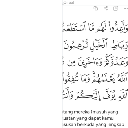
Tafsir
Pelajaran
Renungan
Qiraat
8:60
ﲥ
ﲦ
ﲧ
ﲨ
ﲩ
ﲪ
ﲫ
اعدوا لهم ما استطعتم من قوة ومن رباط الخيل ترهبون به عدو الله وعد
َأَعِدُّوا۟ لَهُم مَّا ٱسْتَطَعْتُم مِّن قُوَّةٍۢ وَمِن رِّبَاطِ ٱلْخَيْلِ تُرْهِبُونَ بِهِۦ عَدُوَّ
ﲬ
ﲭ
ﲮ
ﲯ
ﲰ
ﲱ
ﲲ
ﲳ
ﲴ
ﲵ
ﲶ
ﲷ
ﲸ
ﲹﲺ
ﲻ
ﲼ
ﲽ
ﲾ
ﲿ
ﳀ
ﳁ
ﳂ
ﳃ
ﳄ
ﳅ
ﳆ
ﳇ
Dan sediakanlah untuk menentang mereka (musuh yang
menceroboh) segala jenis kekuatan yang dapat kamu
sediakan dan dari pasukan-pasukan berkuda yang lengkap