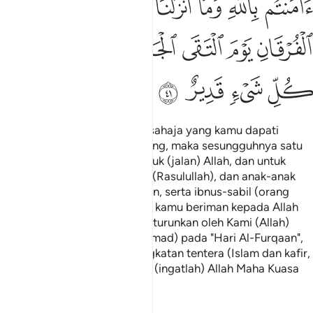
ﱓ
ﱔ
ﱕ
ﱖ
ﱗ
ﱘ
ﱙ
ﱚ
ﱛ
ﱜ
ﱝﱞ
ﱟ
ﱠ
ﱡ
ﱢ
ﱣ
ﱤ
Dan ketahuilah, bahawa apa sahaja yang kamu dapati
sebagai harta rampasan perang, maka sesungguhnya satu
perlimanya (dibahagikan) untuk (jalan) Allah, dan untuk
RasulNya, dan untuk kerabat (Rasulullah), dan anak-anak
yatim, dan orang-orang miskin, serta ibnus-sabil (orang
musafir yang keputusan), jika kamu beriman kepada Allah
dan kepada apa yang telah diturunkan oleh Kami (Allah)
kepada hamba Kami (Muhammad) pada "Hari Al-Furqaan",
iaitu hari bertemunya dua angkatan tentera (Islam dan kafir,
di medan perang Badar). Dan (ingatlah) Allah Maha Kuasa
atas tiap-tiap sesuatu.