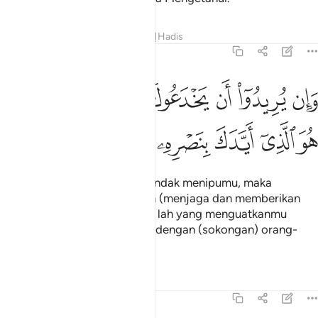
Tafsir
Pelajaran
Renungan
Hadis
8:62
ﱁ
ﱂ
ﱃ
ﱄ
ﱅ
ﱆ
ﱇﱈ
ان يريدوا ان يخدعوك فان حسبك الله هو الذي ايدك بنصره وبالمومنين ٦٢
َإِن يُرِيدُوٓا۟ أَن يَخْدَعُوكَ فَإِنَّ حَسْبَكَ ٱللَّهُ ۚ هُوَ ٱلَّذِىٓ أَيَّدَكَ بِنَصْرِهِۦ وَبِٱلْمُؤْمِن
ﱉ
ﱊ
ﱋ
ﱌ
ﱍ
ﱎ
Dan jika mereka bertujuan hendak menipumu, maka
sesungguhnya cukuplah Allah (menjaga dan memberikan
perlindungan) kepadamu. Dia lah yang menguatkanmu
dengan pertolonganNya dan dengan (sokongan) orang-
orang yang beriman.
Tafsir
Pelajaran
Renungan
8:63