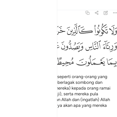
Tafsir
Pelajaran
Renungan
8:47
ﱑ
ﱒ
ﱓ
ﱔ
ﱕ
ﱖ
ﱗ
لا تكونوا كالذين خرجوا من ديارهم بطرا ورياء الناس ويصدون عن سبيل ا
َلَا تَكُونُوا۟ كَٱلَّذِينَ خَرَجُوا۟ مِن دِيَـٰرِهِم بَطَرًۭا وَرِئَآءَ ٱلنَّاسِ وَيَصُدُّونَ
ﱘ
ﱙ
ﱚ
ﱛ
ﱜ
ﱝﱞ
ﱟ
ﱠ
ﱡ
ﱢ
ﱣ
Dan janganlah kamu menjadi seperti orang-orang yang
keluar dari negerinya dengan berlagak sombong dan
menunjuk-nunjuk (kekuatan mereka) kepada orang ramai
(kerana hendak meminta dipuji), serta mereka pula
menghalang manusia dari jalan Allah dan (ingatlah) Allah
Maha Meliputi pengetahuanNya akan apa yang mereka
kerjakan.