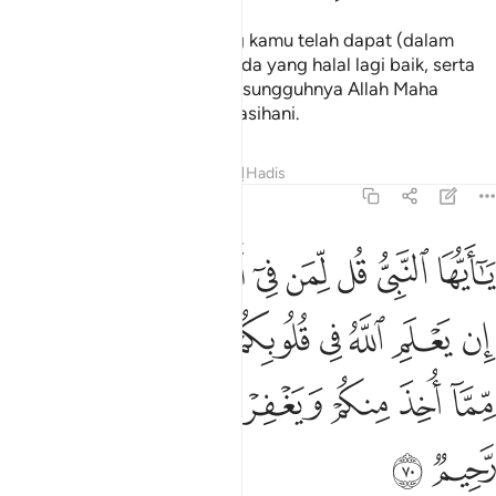
Maka makanlah dari apa yang kamu telah dapat (dalam
peperangan) itu, sebagai benda yang halal lagi baik, serta
bertaqwalah kepada Allah; sesungguhnya Allah Maha
Pengampun, lagi Maha Mengasihani.
Tafsir
Pelajaran
Renungan
Hadis
8:70
ﱁ
ﱂ
ﱃ
ﱄ
ﱅ
ﱆ
ﱇ
ﱈ
ا ايها النبي قل لمن في ايديكم من الاسرى ان يعلم الله في قلوبكم خيرا
َـٰٓأَيُّهَا ٱلنَّبِىُّ قُل لِّمَن فِىٓ أَيْدِيكُم مِّنَ ٱلْأَسْرَىٰٓ إِن يَعْلَمِ ٱللَّهُ فِى قُلُوبِك
ﱉ
ﱊ
ﱋ
ﱌ
ﱍ
ﱎ
ﱏ
ﱐ
ﱑ
ﱒ
ﱓ
ﱔ
ﱕﱖ
ﱗ
ﱘ
ﱙ
ﱚ