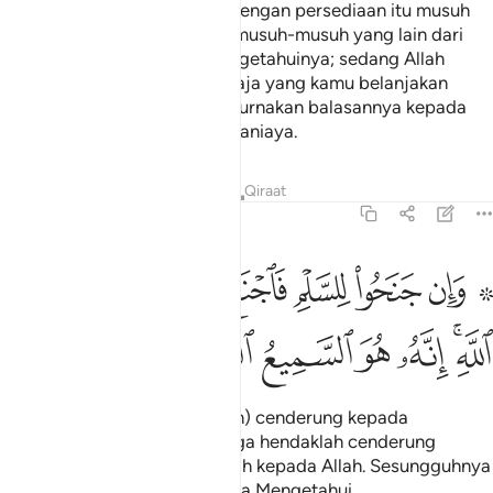
sedia, untuk menggerunkan dengan persediaan itu musuh
Allah dan musuh kamu serta musuh-musuh yang lain dari
mereka yang kamu tidak mengetahuinya; sedang Allah
mengetahuinya. Dan apa sahaja yang kamu belanjakan
pada jalan Allah akan disempurnakan balasannya kepada
kamu, dan kamu tidak akan dianiaya.
Tafsir
Pelajaran
Renungan
Qiraat
8:61
ﳈ ﳉ
ﳊ
ﳋ
ﳌ
ﳍ
ﳎ
ﳏ
۞ ان جنحوا للسلم فاجنح لها وتوكل على الله انه هو السميع العليم ٦١
َإِن جَنَحُوا۟ لِلسَّلْمِ فَٱجْنَحْ لَهَا وَتَوَكَّلْ عَلَى ٱللَّهِ ۚ إِنَّهُۥ هُوَ ٱلس
ﳐﳑ
ﳒ
ﳓ
ﳔ
ﳕ
ﳖ
Dan jika mereka (pihak musuh) cenderung kepada
perdamaian, maka engkau juga hendaklah cenderung
kepadanya serta bertawakalah kepada Allah. Sesungguhnya
Ia Maha Mendengar, lagi Maha Mengetahui.