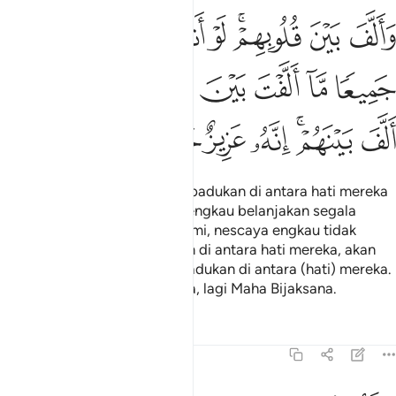
ﱏ
ﱐ
ﱑﱒ
ﱓ
ﱔ
ﱕ
ﱖ
ﱗ
الف بين قلوبهم لو انفقت ما في الارض جميعا ما الفت بين قلوبهم ولاكن 
َأَلَّفَ بَيْنَ قُلُوبِهِمْ ۚ لَوْ أَنفَقْتَ مَا فِى ٱلْأَرْضِ جَمِيعًۭا مَّآ أَلَّفْتَ بَيْنَ قُلُوبِهِم
ﱘ
ﱙ
ﱚ
ﱛ
ﱜ
ﱝ
ﱞ
ﱟ
ﱠﱡ
ﱢ
ﱣ
ﱤ
ﱥ
Dan (Dia lah) yang menyatu-padukan di antara hati mereka
(yang beriman itu). Kalaulah engkau belanjakan segala
(harta benda) yang ada di bumi, nescaya engkau tidak
dapat juga menyatu-padukan di antara hati mereka, akan
tetapi Allah telah menyatu-padukan di antara (hati) mereka.
Sesungguhnya Ia Maha Kuasa, lagi Maha Bijaksana.
Tafsir
Pelajaran
Renungan
8:64