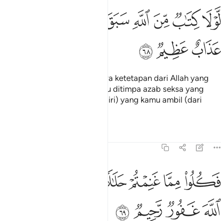
ﳁ
ﳂ
ﳃ
ﳄ
ﳅ
ﳆ
ولا كتاب من الله سبق لمسكم فيما اخذتم عذاب عظيم ٦٨
ﳇ
ﳈ
َّوْلَا كِتَـٰبٌۭ مِّنَ ٱللَّهِ سَبَقَ لَمَسَّكُمْ فِيمَآ أَخَذْتُمْ عَذَابٌ عَظِيمٌۭ ٦٨
ﳉ
ﳊ
ﳋ
Kalaulah tidak (kerana) adanya ketetapan dari Allah yang
telah terdahulu, tentulah kamu ditimpa azab seksa yang
besar disebabkan (penebus diri) yang kamu ambil (dari
orang-orang tawanan) itu.
Tafsir
Pelajaran
Renungan
8:69
ﳌ
ﳍ
ﳎ
ﳏ
ﳐﳑ
ﳒ
كلوا مما غنمتم حلالا طيبا واتقوا الله ان الله غفور رحيم ٦٩
ﳓﳔ
ﳕ
َكُلُوا۟ مِمَّا غَنِمْتُمْ حَلَـٰلًۭا طَيِّبًۭا ۚ وَٱتَّقُوا۟ ٱللَّهَ ۚ إِنَّ ٱللَّهَ غَفُو
ﳖ
ﳗ
ﳘ
ﳙ