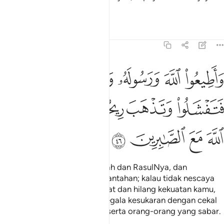
(mencapai kemenangan).
Tafsir
Pelajaran
Renungan
8:46
ﱁ
ﱂ
ﱃ
ﱄ
ﱅ
اطيعوا الله ورسوله ولا تنازعوا فتفشلوا وتذهب ريحكم واصبروا ان الله م
َأَطِيعُوا۟ ٱللَّهَ وَرَسُولَهُۥ وَلَا تَنَـٰزَعُوا۟ فَتَفْشَلُوا۟ وَتَذْهَبَ رِ
ﱆ
ﱇ
ﱈﱉ
ﱊﱋ
ﱌ
ﱍ
ﱎ
ﱏ
ﱐ
Dan taatlah kamu kepada Allah dan RasulNya, dan
janganlah kamu berbantah-bantahan; kalau tidak nescaya
kamu menjadi lemah semangat dan hilang kekuatan kamu,
dan sabarlah (menghadapi segala kesukaran dengan cekal
hati); sesungguhnya Allah beserta orang-orang yang sabar.