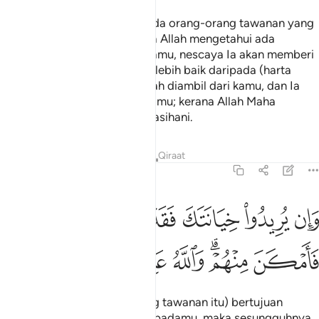
Wahai Nabi, katakanlah kepada orang-orang tawanan yang
ada dalam tangan kamu: "Jika Allah mengetahui ada
kebaikan (iman) dalam hati kamu, nescaya Ia akan memberi
kepada kamu (balasan) yang lebih baik daripada (harta
benda penebus diri) yang telah diambil dari kamu, dan Ia
akan mengampunkan dosa kamu; kerana Allah Maha
Pengampun, lagi maha Mengasihani.
Tafsir
Pelajaran
Renungan
Qiraat
8:71
ﱛ
ﱜ
ﱝ
ﱞ
ﱟ
ﱠ
ﱡ
ﱢ
ان يريدوا خيانتك فقد خانوا الله من قبل فامكن منهم والله عليم حكيم ٧١
َإِن يُرِيدُوا۟ خِيَانَتَكَ فَقَدْ خَانُوا۟ ٱللَّهَ مِن قَبْلُ فَأَمْكَنَ مِنْهُمْ ۗ وَٱللَّهُ عَلِيمٌ حَكِيم
ﱣ
ﱤﱥ
ﱦ
ﱧ
ﱨ
ﱩ
Dan jika mereka (orang-orang tawanan itu) bertujuan
hendak melakukan khianat kepadamu, maka sesungguhnya