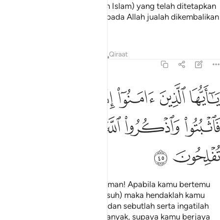
sesuatu perkara (kemenangan Islam) yang telah ditetapkan
berlakunya. Dan (ingatlah) kepada Allah jualah dikembalikan
segala urusan.
Tafsir
Pelajaran
Renungan
Qiraat
8:45
ﲷ
ﲸ
ﲹ
ﲺ
ﲻ
ﲼ
ا ايها الذين امنوا اذا لقيتم فية فاثبتوا واذكروا الله كثيرا لعلكم تفلحون ٤٥
َـٰٓأَيُّهَا ٱلَّذِينَ ءَامَنُوٓا۟ إِذَا لَقِيتُمْ فِئَةًۭ فَٱثْبُتُوا۟ وَٱذْكُرُوا۟ ٱللَّهَ كَثِيرًۭا لّ
ﲽ
ﲾ
ﲿ
ﳀ
ﳁ
ﳂ
ﳃ
Wahai orang-orang yang beriman! Apabila kamu bertemu
dengan sesuatu pasukan (musuh) maka hendaklah kamu
tetap teguh menghadapinya, dan sebutlah serta ingatilah
Allah (dengan doa) banyak-banyak, supaya kamu berjaya