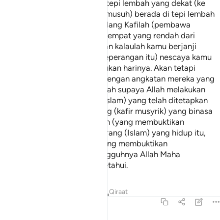
(Iaitu) ketika kamu berada di tepi lembah yang dekat (ke
Madinah) dan mereka (pihak musuh) berada di tepi lembah
yang jauh (dari Madinah), sedang Kafilah (pembawa
dagangan musuh) berada di tempat yang rendah dari
tempat kamu (di tepi laut). Dan kalaulah kamu berjanji
(dengan mereka mengenai peperangan itu) nescaya kamu
akan berselisih pada menentukan harinya. Akan tetapi
(pertemuan angkatan kamu dengan angkatan mereka yang
tidak disangka-sangka itu) ialah supaya Allah melakukan
suatu perkara (kemenangan Islam) yang telah ditetapkan
berlakunya, iaitu supaya orang (kafir musyrik) yang binasa
itu, binasa dengan keterangan (yang membuktikan
kesalahannya), dan supaya orang (Islam) yang hidup itu,
hidup dengan keterangan (yang membuktikan
kebenarannya); kerana sesungguhnya Allah Maha
Mendengar, lagi Maha Mengetahui.
Tafsir
Pelajaran
Renungan
Qiraat
8:43