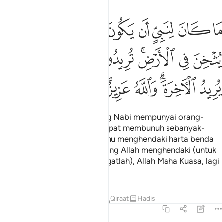
ﲪ
ﲫ
ﲬ
ﲭ
ﲮ
ﲯ
ﲰ
ﲱ
ا كان لنبي ان يكون له اسرى حتى يثخن في الارض تريدون عرض الدنيا وال
َا كَانَ لِنَبِىٍّ أَن يَكُونَ لَهُۥٓ أَسْرَىٰ حَتَّىٰ يُثْخِنَ فِى ٱلْأَرْضِ ۚ تُرِيدُونَ عَرَضَ ٱ
ﲲ
ﲳ
ﲴﲵ
ﲶ
ﲷ
ﲸ
ﲹ
ﲺ
ﲻﲼ
ﲽ
ﲾ
ﲿ
ﳀ
Tidaklah patut bagi seseorang Nabi mempunyai orang-
orang tawanan sebelum ia dapat membunuh sebanyak-
banyaknya di muka bumi. Kamu menghendaki harta benda
dunia (yang tidak kekal), sedang Allah menghendaki (untuk
kamu pahala) akhirat. Dan (ingatlah), Allah Maha Kuasa, lagi
Maha Bijaksana.
Tafsir
Pelajaran
Renungan
Qiraat
Hadis
8:68