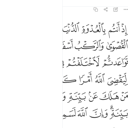
Tafsir
Pelajaran
Renungan
8:42
ﱥ
ﱦ
ﱧ
ﱨ
ﱩ
ﱪ
ذ انتم بالعدوة الدنيا وهم بالعدوة القصوى والركب اسفل منكم ولو تواع
ِذْ أَنتُم بِٱلْعُدْوَةِ ٱلدُّنْيَا وَهُم بِٱلْعُدْوَةِ ٱلْقُصْوَىٰ وَٱلرَّكْبُ أَسْفَلَ مِنكُمْ ۚ وَ
ﱫ
ﱬ
ﱭ
ﱮﱯ
ﱰ
ﱱ
ﱲ
ﱳ
ﱴ
ﱵ
ﱶ
ﱷ
ﱸ
ﱹ
ﱺ
ﱻ
ﱼ
ﱽ
ﱾ
ﱿ
ﲀ
ﲁ
ﲂ
ﲃ
ﲄﲅ
ﲆ
ﲇ
ﲈ
ﲉ
ﲊ