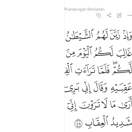
Tafsir
Pelajaran
Renungan
Kandungan Berkaitan
8:48
ﱤ
ﱥ
ﱦ
ﱧ
ﱨ
ﱩ
ﱪ
اذ زين لهم الشيطان اعمالهم وقال لا غالب لكم اليوم من الناس واني ج
َإِذْ زَيَّنَ لَهُمُ ٱلشَّيْطَـٰنُ أَعْمَـٰلَهُمْ وَقَالَ لَا غَالِبَ لَكُمُ ٱلْيَوْمَ مِ
ﱫ
ﱬ
ﱭ
ﱮ
ﱯ
ﱰ
ﱱ
ﱲﱳ
ﱴ
ﱵ
ﱶ
ﱷ
ﱸ
ﱹ
ﱺ
ﱻ
ﱼ
ﱽ
ﱾ
ﱿ
ﲀ
ﲁ
ﲂ
ﲃ
ﲄ
ﲅﲆ
ﲇ
ﲈ
ﲉ
ﲊ