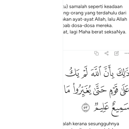
(Keadaan orang-orang kafir itu) samalah seperti keadaan
Firaun dan kaumnya serta orang-orang yang terdahulu dari
mereka. Mereka kufur ingkar akan ayat-ayat Allah, lalu Allah
menyeksa mereka dengan sebab dosa-dosa mereka.
Sesungguhnya Allah Maha Kuat, lagi Maha berat seksaNya.
Tafsir
Pelajaran
Renungan
8:53
ﱁ
ﱂ
ﱃ
ﱄ
ﱅ
ﱆ
ﱇ
ﱈ
الك بان الله لم يك مغيرا نعمة انعمها على قوم حتى يغيروا ما بانفسهم و
َٰلِكَ بِأَنَّ ٱللَّهَ لَمْ يَكُ مُغَيِّرًۭا نِّعْمَةً أَنْعَمَهَا عَلَىٰ قَوْمٍ حَتَّىٰ يُغَيِّرُوا۟ مَا ب
ﱉ
ﱊ
ﱋ
ﱌ
ﱍ
ﱎ
ﱏ
ﱐ
ﱑ
ﱒ
ﱓ
(Balasan) yang demikian itu, ialah kerana sesungguhnya