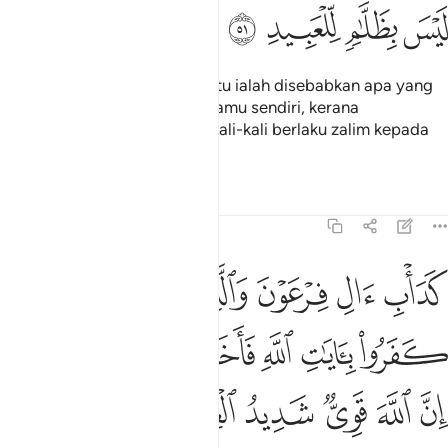
ﲳ
ﲴ
ﲵ
ﲶ
(Azab seksa) yang demikian itu ialah disebabkan apa yang
telah dilakukan oleh tangan kamu sendiri, kerana
sesungguhnya Allah tidak sekali-kali berlaku zalim kepada
hamba-hambaNya.
Tafsir
Pelajaran
Renungan
8:52
ﲷ
ﲸ
ﲹ
ﲺ
ﲻ
ﲼﲽ
داب ال فرعون والذين من قبلهم كفروا بايات الله فاخذهم الله بذنوبهم ا
َدَأْبِ ءَالِ فِرْعَوْنَ ۙ وَٱلَّذِينَ مِن قَبْلِهِمْ ۚ كَفَرُوا۟ بِـَٔايَـٰتِ ٱللّ
ﲾ
ﲿ
ﳀ
ﳁ
ﳂ
ﳃﳄ
ﳅ
ﳆ
ﳇ
ﳈ
ﳉ
ﳊ