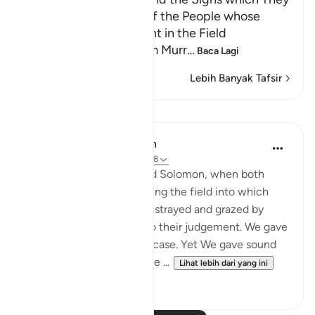
were given; the Story of the People whose
Sheep pastured at Night in the Field
Abu Ishaq narrated from Murr
…
Baca Lagi
Lebih Banyak Tafsir
Pelajaran
In the Shade of the Quran
31 minggu lalu
·
Rujukan
ayat 21:78
"And remember David and Solomon, when both
gave judgement concerning the field into which
some people's sheep had strayed and grazed by
night. We were witness to their judgement. We gave
Solomon insight into the case. Yet We gave sound
judgement and knowledge ...
Lihat lebih dari yang ini
0
0