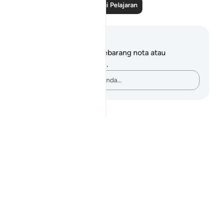
Baca Lagi Pelajaran
Nota dan Refleksi
Anda tidak mempunyai sebarang nota atau
renungan tentang ayat ini.
Rakamkan buah fikiran anda…
Notes
placeholders
close