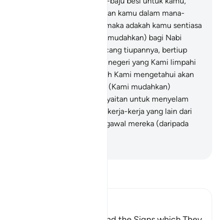
Nabi Daud membuat baju-baju besi untuk kamu,
untuk menjaga keselamatan kamu dalam mana-
mana peperangan kamu, maka adakah kamu sentiasa
bersyukur?
81
.
Dan (Kami mudahkan) bagi Nabi
Sulaiman angin yang kencang tiupannya, bertiup
menurut kehendaknya ke negeri yang Kami limpahi
berkat padanya; dan adalah Kami mengetahui akan
tiap-tiap sesuatu.
82
.
Dan (Kami mudahkan)
sebahagian dari Syaitan-syaitan untuk menyelam
baginya, serta melakukan kerja-kerja yang lain dari
itu; dan adalah Kami mengawal mereka (daripada
melanggar perintahnya).
-
Abdullah Muhammad Basmeih
Baca Tafsir
Ibn Kathir (Abridged)
Dawud and Sulayman and the Signs which They