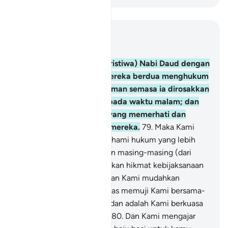
Baca dalam Konteks
Bab 21, Halaman 328, Juz 17
78
.
Dan (sebutkanlah peristiwa) Nabi Daud dengan
Nabi Sulaiman, ketika mereka berdua menghukum
mengenai tanaman-tanaman semasa ia dirosakkan
oleh kambing kaumnya pada waktu malam; dan
sememangnya Kamilah yang memerhati dan
mengesahkan hukuman mereka.
79
.
Maka Kami
beri Nabi Sulaiman memahami hukum yang lebih
tepat bagi masalah itu; dan masing-masing (dari
mereka berdua) Kami berikan hikmat kebijaksanaan
dan ilmu (yang banyak); dan Kami mudahkan
gunung-ganang dan unggas memuji Kami bersama-
sama dengan Nabi Daud; dan adalah Kami berkuasa
melakukan semuanya itu.
80
.
Dan Kami mengajar