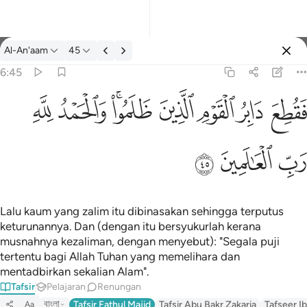
Tafsir: Al-An'aam 6:45
Al-An'aam
45
Log masuk
6:45
فقطع دابر القوم الذين ظلموا والحمد لله رب العالمين ٤٥
ﱁ
ﱂ
ﱃ
ﱄ
ﱅﱆ
ﱇ
ﱈ
َابِرُ ٱلْقَوْمِ ٱلَّذِينَ ظَلَمُوا۟ ۚ وَٱلْحَمْدُ لِلَّهِ رَبِّ ٱلْعَـٰلَمِينَ ٤٥
ﱉ
ﱊ
ﱋ
Lalu kaum yang zalim itu dibinasakan sehingga terputus
keturunannya. Dan (dengan itu bersyukurlah kerana
musnahnya kezaliman, dengan menyebut): "Segala puji
tertentu bagi Allah Tuhan yang memelihara dan
mentadbirkan sekalian Alam".
Tafsir
Pelajaran
Renungan
বাংলা
Tafsir Fathul Majid
Tafsir Abu Bakr Zakaria
Tafseer Ib
Aa