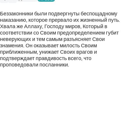
Беззаконники были подвергнуты беспощадному
наказанию, которое прервало их жизненный путь.
Хвала же Аллаху, Господу миров, Который в
соответствии со Своим предопределением губит
неверующих и тем самым разъясняет Свои
знамения. Он оказывает милость Своим
приближенным, унижает Своих врагов и
подтверждает правдивость всего, что
проповедовали посланники.