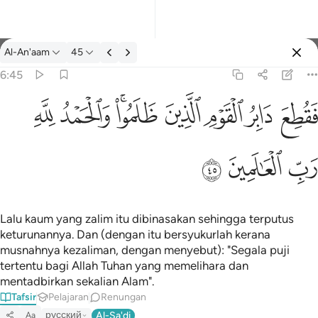
Tafsir: Al-An'aam 6:45
Al-An'aam
45
Log masuk
6:45
فقطع دابر القوم الذين ظلموا والحمد لله رب العالمين ٤٥
ﱁ
ﱂ
ﱃ
ﱄ
ﱅﱆ
ﱇ
ﱈ
َابِرُ ٱلْقَوْمِ ٱلَّذِينَ ظَلَمُوا۟ ۚ وَٱلْحَمْدُ لِلَّهِ رَبِّ ٱلْعَـٰلَمِينَ ٤٥
ﱉ
ﱊ
ﱋ
Lalu kaum yang zalim itu dibinasakan sehingga terputus
keturunannya. Dan (dengan itu bersyukurlah kerana
musnahnya kezaliman, dengan menyebut): "Segala puji
tertentu bagi Allah Tuhan yang memelihara dan
mentadbirkan sekalian Alam".
Tafsir
Pelajaran
Renungan
русский
Al-Sa'di
Aa