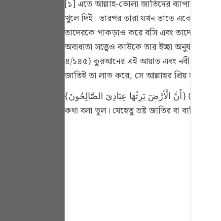
[১] এতে আল্লাহ-ভোলা জাতিদের ব্যাপারে মহান
Portu
খুলে দিই। তারপর তারা যখন তাতে একেবারে নিমগ
русск
তাদেরকে পাকড়াও করে বসি এবং তাদের মূল শিকড়
অবাধ্যতা সত্ত্বেও কাউকে তার ইচ্ছা অনুযায়ী প
Shqip
৪/১৪৫)
কুরআনের এই আয়াত এবং নবী করীম (সাঃ)-এ
ภาษา
জাতিই তা লাভ করে, সে আল্লাহর প্রিয় হয় এবং ম
Türkç
{أَنَّ الْأَرْضَ يَرِثُهَا عِبَادِيَ الصَّالِحُونَ} (الأنبياء: ১০৫) আয়াতের ভিত্তিতে তাদেরকে 'আল্লাহর নেক বান্দা' পর্যন্ত গণ্য করে! পক্ষান্তরে এ রকম মনে করা এবং এমন
اردو
কথা বলা ভুল। যেহেতু ভ্রষ্ট জাতির বা ব্যক্তিবর্
简体
Melay
Españ
Kiswah
Tiếng 