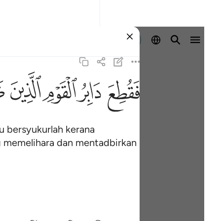
Log masuk
ﱁ
ﱂ
ﱃ
ﱄ
ﱅ
u bersyukurlah kerana
ng memelihara dan mentadbirkan