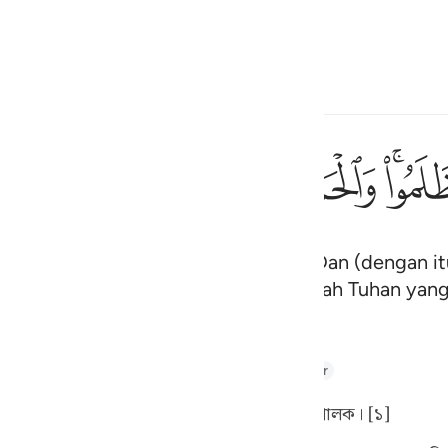
Bahasa
Log masuk
h
ﱆ
ﱇ
ﱈ
ﱉ
ﱊ
ﱋ
فقطع دا
فَقُطِعَ دَابِرُ ٱلْقَوْمِ ٱلَّذِين
an sehingga terputus keturunannya. Dan (dengan it
ف
but): "Segala puji tertentu bagi Allah Tuhan ya
is
esia
hul Majid
Tafsir Abu Bakr Zakaria
Tafseer Ibn Kathir
no
 সমস্ত প্রশংসা আল্লাহরই; যিনি বিশ্বজগতের প্রতিপালক। [১]