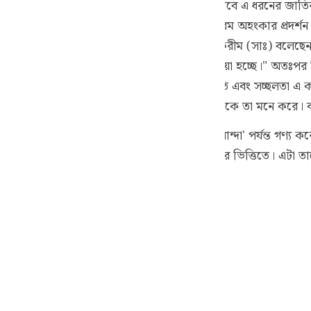
 আল্লাহ বলছেন যে, কখনো কখনো আমি সাময়িকভাবে এ ধরনের জাতির জন্
guês
্ন হয়ে পড়ে এবং নিজেদের আর্থিক উন্নতির জন্য চরম অহংকার প্রদর
ий
 পর্যন্ত কেটে ছাড়ি। হাদীসেও এসেছে যে, নবী করীম (সাঃ) বলেছেন
ার্থিব সুখ দিচ্ছেন, তখন জানবে এটা তার জন্য ঢিল দেওয়া হচ্ছে।" অ
র হাদীস থেকে প্রতীয়মান হয় যে, পার্থিব উন্নতি এবং সচ্ছলতা এ কথা
ไทย
হান আল্লাহ তাদের প্রতি সন্তুষ্ট থাকেন; যেমন, অনেকে তা মনে করে
e
গের পার্থিব সচ্ছলতা পরীক্ষা এবং অবকাশ বা ঢিল দেওয়ার ভিত্তিতে। এটা 
中文
u
ol
ili
Việt