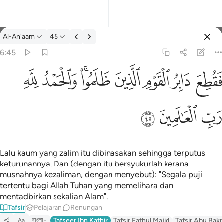
Tafsir: Al-An'aam 6:45
Al-An'aam
45
Log masuk
6:45
فقطع دابر القوم الذين ظلموا والحمد لله رب العالمين ٤٥
ﱁ
ﱂ
ﱃ
ﱄ
ﱅﱆ
ﱇ
ﱈ
َابِرُ ٱلْقَوْمِ ٱلَّذِينَ ظَلَمُوا۟ ۚ وَٱلْحَمْدُ لِلَّهِ رَبِّ ٱلْعَـٰلَمِينَ ٤٥
ﱉ
ﱊ
ﱋ
Lalu kaum yang zalim itu dibinasakan sehingga terputus
keturunannya. Dan (dengan itu bersyukurlah kerana
musnahnya kezaliman, dengan menyebut): "Segala puji
tertentu bagi Allah Tuhan yang memelihara dan
mentadbirkan sekalian Alam".
Tafsir
Pelajaran
Renungan
বাংলা
Tafseer Ibn Kathir
Tafsir Fathul Majid
Tafsir Abu Bakr
Aa