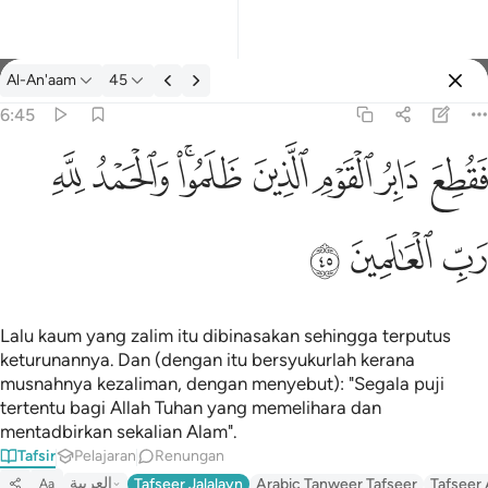
Tafsir: Al-An'aam 6:45
Al-An'aam
45
Log masuk
6:45
فقطع دابر القوم الذين ظلموا والحمد لله رب العالمين ٤٥
ﱁ
ﱂ
ﱃ
ﱄ
ﱅﱆ
ﱇ
ﱈ
َابِرُ ٱلْقَوْمِ ٱلَّذِينَ ظَلَمُوا۟ ۚ وَٱلْحَمْدُ لِلَّهِ رَبِّ ٱلْعَـٰلَمِينَ ٤٥
ﱉ
ﱊ
ﱋ
Lalu kaum yang zalim itu dibinasakan sehingga terputus
keturunannya. Dan (dengan itu bersyukurlah kerana
musnahnya kezaliman, dengan menyebut): "Segala puji
tertentu bagi Allah Tuhan yang memelihara dan
mentadbirkan sekalian Alam".
Tafsir
Pelajaran
Renungan
العربية
Tafseer Jalalayn
Arabic Tanweer Tafseer
Tafseer
Aa