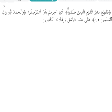
﴿فَقُطِعَ دَابِرُ ٱلۡقَوۡمِ ٱلَّذِینَ ظَلَمُوا۟ۚ﴾ أَيْ آخِرهمْ بِأَنْ اُسْتُؤْصِلُوا ﴿وَٱلۡحَمۡدُ لِلَّهِ رَبِّ
ٱلۡعَـٰلَمِینَ ٤٥﴾ عَلَى نَصْر الرُّسُل وَإِهْلَاك الْكَافِرِينَ