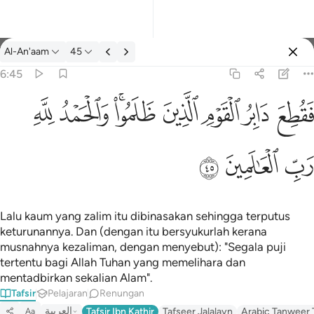
Tafsir: Al-An'aam 6:45
Al-An'aam
45
Log masuk
6:45
فقطع دابر القوم الذين ظلموا والحمد لله رب العالمين ٤٥
ﱁ
ﱂ
ﱃ
ﱄ
ﱅﱆ
ﱇ
ﱈ
َابِرُ ٱلْقَوْمِ ٱلَّذِينَ ظَلَمُوا۟ ۚ وَٱلْحَمْدُ لِلَّهِ رَبِّ ٱلْعَـٰلَمِينَ ٤٥
ﱉ
ﱊ
ﱋ
Lalu kaum yang zalim itu dibinasakan sehingga terputus
keturunannya. Dan (dengan itu bersyukurlah kerana
musnahnya kezaliman, dengan menyebut): "Segala puji
tertentu bagi Allah Tuhan yang memelihara dan
mentadbirkan sekalian Alam".
Tafsir
Pelajaran
Renungan
العربية
Tafsir Ibn Kathir
Tafseer Jalalayn
Arabic Tanweer 
Aa