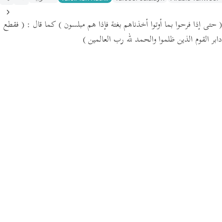
( حتى إذا فرحوا بما أوتوا أخذناهم بغتة فإذا هم مبلسون )
كما قال :
( فقطع
دابر القوم الذين ظلموا والحمد لله رب العالمين )