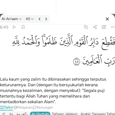
Tafsir: Al-An'aam 6:45
Al-An'aam
45
Log masuk
6:45
فقطع دابر القوم الذين ظلموا والحمد لله رب العالمين ٤٥
ﱁ
ﱂ
ﱃ
ﱄ
ﱅﱆ
ﱇ
ﱈ
َابِرُ ٱلْقَوْمِ ٱلَّذِينَ ظَلَمُوا۟ ۚ وَٱلْحَمْدُ لِلَّهِ رَبِّ ٱلْعَـٰلَمِينَ ٤٥
ﱉ
ﱊ
ﱋ
Lalu kaum yang zalim itu dibinasakan sehingga terputus
keturunannya. Dan (dengan itu bersyukurlah kerana
musnahnya kezaliman, dengan menyebut): "Segala puji
tertentu bagi Allah Tuhan yang memelihara dan
mentadbirkan sekalian Alam".
Tafsir
Pelajaran
Renungan
العربية
Al-Qurtubi
Tafseer Jalalayn
Arabic Tanweer Tafs
Aa