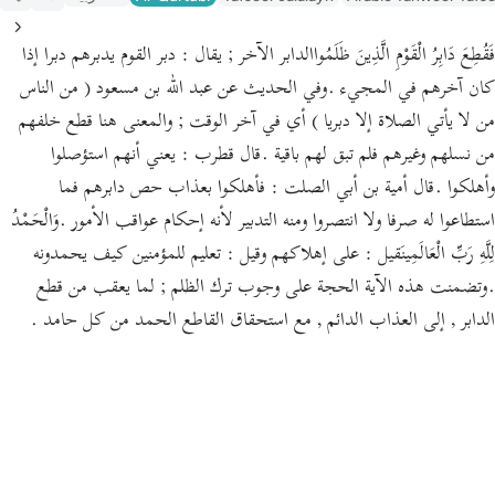
فَقُطِعَ دَابِرُ الْقَوْمِ الَّذِينَ ظَلَمُواالدابر الآخر ; يقال : دبر القوم يدبرهم دبرا إذا
كان آخرهم في المجيء .وفي الحديث عن عبد الله بن مسعود ( من الناس
من لا يأتي الصلاة إلا دبريا ) أي في آخر الوقت ; والمعنى هنا قطع خلفهم
من نسلهم وغيرهم فلم تبق لهم باقية .قال قطرب : يعني أنهم استؤصلوا
وأهلكوا .قال أمية بن أبي الصلت : فأهلكوا بعذاب حص دابرهم فما
استطاعوا له صرفا ولا انتصروا ومنه التدبير لأنه إحكام عواقب الأمور .وَالْحَمْدُ
لِلَّهِ رَبِّ الْعَالَمِينَقيل : على إهلاكهم وقيل : تعليم للمؤمنين كيف يحمدونه
.وتضمنت هذه الآية الحجة على وجوب ترك الظلم ; لما يعقب من قطع
الدابر , إلى العذاب الدائم , مع استحقاق القاطع الحمد من كل حامد .