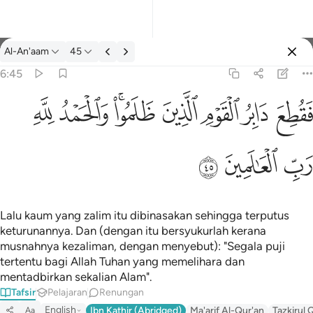
Tafsir: Al-An'aam 6:45
Al-An'aam
45
Log masuk
6:45
فقطع دابر القوم الذين ظلموا والحمد لله رب العالمين ٤٥
ﱁ
ﱂ
ﱃ
ﱄ
ﱅﱆ
ﱇ
ﱈ
َابِرُ ٱلْقَوْمِ ٱلَّذِينَ ظَلَمُوا۟ ۚ وَٱلْحَمْدُ لِلَّهِ رَبِّ ٱلْعَـٰلَمِينَ ٤٥
ﱉ
ﱊ
ﱋ
Lalu kaum yang zalim itu dibinasakan sehingga terputus
keturunannya. Dan (dengan itu bersyukurlah kerana
musnahnya kezaliman, dengan menyebut): "Segala puji
tertentu bagi Allah Tuhan yang memelihara dan
mentadbirkan sekalian Alam".
Tafsir
Pelajaran
Renungan
English
Ibn Kathir (Abridged)
Ma'arif Al-Qur'an
Tazkirul 
Aa